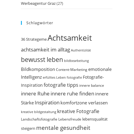
Werbeagentur Graz
(27)
Schlagwörter
Achtsamkeit
36 Strategeme
achtsamkeit im alltag
Authentizität
bewusst leben
bildbearbeitung
Bildkomposition
emotionale
Content-Marketing
Intelligenz
Fotografie-
erfülltes Leben
fotografie
fotografie tipps
Inspiration
innere balance
innere Ruhe
innere ruhe finden
innere
Inspiration
Stärke
komfortzone verlassen
kreative Fotografie
kreative bildgestaltung
Landschaftsfotografie
Lebensfreude
lebensqualität
mentale gesundheit
steigern