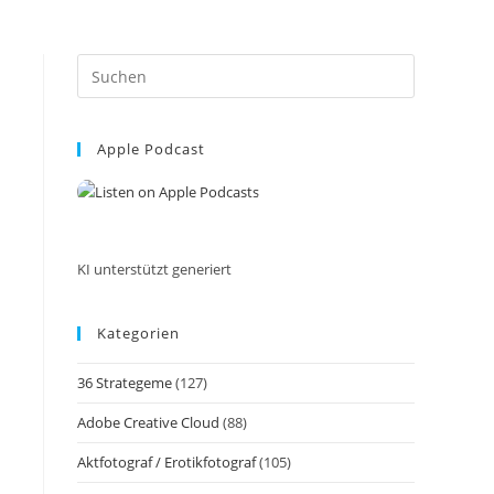
Press
Escape
to
Apple Podcast
close
the
search
panel.
KI unterstützt generiert
Kategorien
36 Strategeme
(127)
Adobe Creative Cloud
(88)
Aktfotograf / Erotikfotograf
(105)