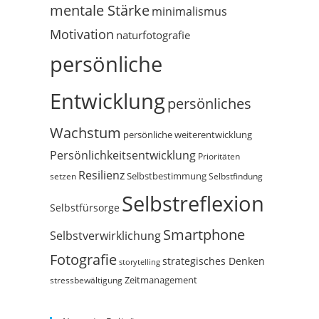
mentale Stärke
minimalismus
Motivation
naturfotografie
persönliche
Entwicklung
persönliches
Wachstum
persönliche weiterentwicklung
Persönlichkeitsentwicklung
Prioritäten
Resilienz
Selbstbestimmung
setzen
Selbstfindung
Selbstreflexion
Selbstfürsorge
Smartphone
Selbstverwirklichung
Fotografie
strategisches Denken
storytelling
Zeitmanagement
stressbewältigung