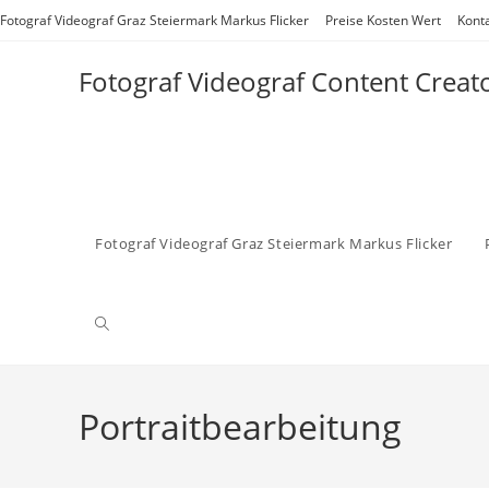
Zum
Fotograf Videograf Graz Steiermark Markus Flicker
Preise Kosten Wert
Kont
Inhalt
springen
Fotograf Videograf Content Creat
Fotograf Videograf Graz Steiermark Markus Flicker
Website-
Suche
Portraitbearbeitung
umschalten