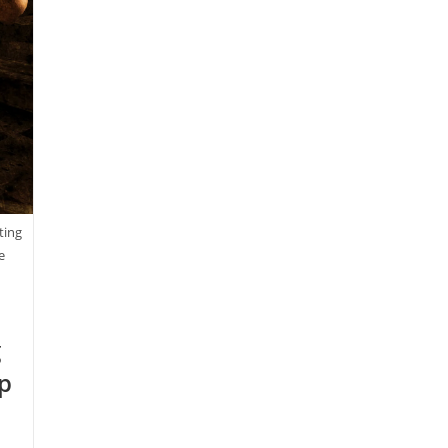
ting
e
C
g
p