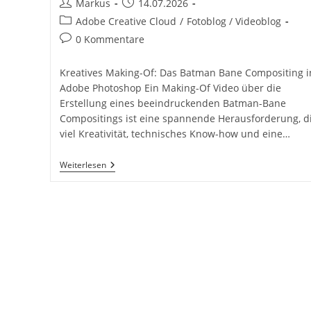
Beitrags-
Beitrag
Markus
14.07.2026
Autor:
veröffentlicht:
Beitrags-
Adobe Creative Cloud
/
Fotoblog / Videoblog
Kategorie:
Beitrags-
0 Kommentare
Kommentare:
Kreatives Making-Of: Das Batman Bane Compositing i
Adobe Photoshop Ein Making-Of Video über die
Erstellung eines beeindruckenden Batman-Bane
Compositings ist eine spannende Herausforderung, d
viel Kreativität, technisches Know-how und eine…
Kreatives
Weiterlesen
Making-
Of
Video
DC
Batman
Bane
Bildbearbeitung
Compositing
Adobe
Photoshop
Inkl.
10
Tipps