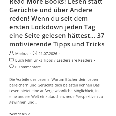
Read More Books! Lesen statt
Gerüchte und über Andere
reden! Wenn du seit dem
ersten Lockdown jeden Tag
eine Seite gelesen hättest… 37
motivierende Tipps und Tricks
Beitrags-
Beitrag
Markus
21.07.2026
Autor:
veröffentlicht:
Beitrags-
Buch Film Links Tipps
/
Leaders are Readers
Kategorie:
Beitrags-
0 Kommentare
Kommentare:
Die Vorteile des Lesens: Warum Bücher dein Leben
bereichern und Gerüchte dich belasten können Das
Lesen bietet eine außergewöhnliche Möglichkeit, in
eine andere Welt einzutauchen, neue Perspektiven zu
gewinnen und…
Read
Weiterlesen