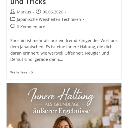
und Tricks
Beitrags-
Beitrag
Markus
06.06.2026
Autor:
veröffentlicht:
Beitrags-
Japanische Weisheiten Techniken
Kategorie:
Beitrags-
0 Kommentare
Kommentare:
Shoshin ist mehr als nur ein fremd klingendes Wort aus
dem Japanischen. Es ist eine innere Haltung, die dich
daran erinnert, wie wertvoll Offenheit, Neugier und
Demut sind, gerade dann,…
Shoshin
Weiterlesen
–
Der
Anfängergeist
Als
Innere
Haltung
In
Einer
Komplexen
Welt
Inkl.
37