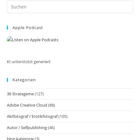
Jährlich
Pre
Überprüft
Werden
Es
Sollte.
to
Was
Das
Apple Podcast
clo
Lebensrad
the
Wirklich
Über
sea
Dein
pan
Leben
Verrät
KI unterstützt generiert
Kategorien
36 Strategeme
(127)
Adobe Creative Cloud
(88)
Aktfotograf / Erotikfotograf
(105)
Autor / Selfpublishing
(46)
blog-kategorie
(3)