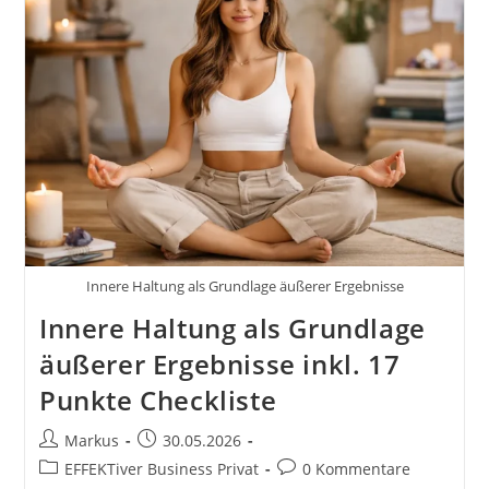
Tipps
Und
Tricks
Innere Haltung als Grundlage äußerer Ergebnisse
Innere Haltung als Grundlage
äußerer Ergebnisse inkl. 17
Punkte Checkliste
Beitrags-
Beitrag
Markus
30.05.2026
Autor:
veröffentlicht:
Beitrags-
Beitrags-
EFFEKTiver Business Privat
0 Kommentare