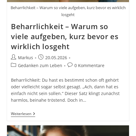
Beharrlichkeit – Warum so viele aufgeben, kurz bevor es wirklich
losgeht
Beharrlichkeit – Warum so
viele aufgeben, kurz bevor es
wirklich losgeht
Beitrags-
Beitrag
Markus
20.05.2026
Autor:
veröffentlicht:
Beitrags-
Beitrags-
Gedanken zum Leben
0 Kommentare
Kategorie:
Kommentare:
Beharrlichkeit: Du hast es bestimmt schon oft gehört
oder vielleicht sogar selbst gesagt. „Ach, dann hat es
einfach nicht sein sollen.“ Dieser Satz klingt zunächst
harmlos, beinahe tröstend. Doch in…
Beharrlichkeit
Weiterlesen
–
Warum
So
Viele