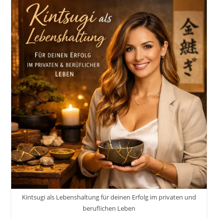
Dein
Lebensrad
Drehen:
12
Schlüsselbereiche
Für
Ein
Erfülltes
Leben:
Die
12
Lebensbereiche
Kintsugi als Lebenshaltung für deinen Erfolg im privaten und
beruflichen Leben