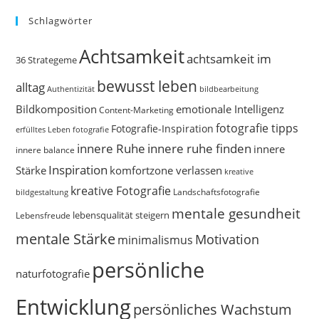
Schlagwörter
Achtsamkeit
achtsamkeit im
36 Strategeme
bewusst leben
alltag
bildbearbeitung
Authentizität
Bildkomposition
emotionale Intelligenz
Content-Marketing
fotografie tipps
Fotografie-Inspiration
erfülltes Leben
fotografie
innere Ruhe
innere ruhe finden
innere
innere balance
Inspiration
Stärke
komfortzone verlassen
kreative
kreative Fotografie
Landschaftsfotografie
bildgestaltung
mentale gesundheit
Lebensfreude
lebensqualität steigern
mentale Stärke
Motivation
minimalismus
persönliche
naturfotografie
Entwicklung
persönliches Wachstum