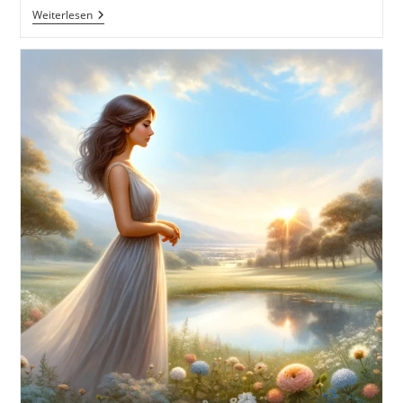
Die
Weiterlesen
36
Strategeme
Als
Moderne
Fabeln