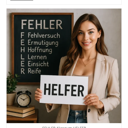
More
Books!
Lesen
Statt
Gerüchte
Und
Über
Andere
Reden!
Wenn
Du
Seit
Dem
Ersten
Lockdown
Jeden
Tag
Eine
Seite
Gelesen
Hättest…
37
Motivierende
Tipps
Und
Tricks