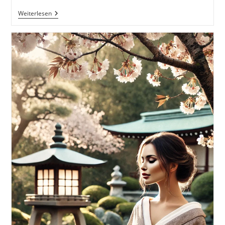
Persönliche
Weiterlesen
Entwicklung
Und
Mindset:
Wie
Die
36
Strategeme
Dein
Denken,
Handeln
Und
Leben
Verändern
Können