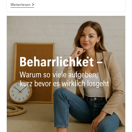
Gestern
Weiterlesen
War
Ich
Schlau
Und
Wollte
Die
Welt
Verändern.
Heute
Bin
Ich
Weise
Und
Verändere
Mich
Selbst
Von
Rumi
#GedankenZumLeben