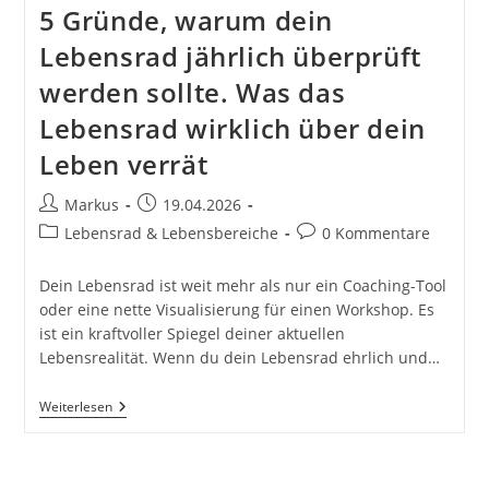
5 Gründe, warum dein
Lebensrad jährlich überprüft
werden sollte. Was das
Lebensrad wirklich über dein
Leben verrät
Beitrags-
Beitrag
Markus
19.04.2026
Autor:
veröffentlicht:
Beitrags-
Beitrags-
Lebensrad & Lebensbereiche
0 Kommentare
Kategorie:
Kommentare:
Dein Lebensrad ist weit mehr als nur ein Coaching-Tool
oder eine nette Visualisierung für einen Workshop. Es
ist ein kraftvoller Spiegel deiner aktuellen
Lebensrealität. Wenn du dein Lebensrad ehrlich und…
5
Weiterlesen
Gründe,
Warum
Dein
Lebensrad