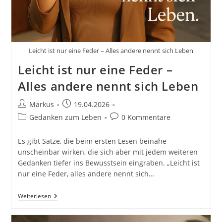
Aus
Der
Komfortzone
Und
Rein
In
Leicht ist nur eine Feder – Alles andere nennt sich Leben
Das
Leben.
Leicht ist nur eine Feder –
Lebenskunst
Und
Alles andere nennt sich Leben
Kontinuierliche
Verbesserung
Im
Beitrags-
Beitrag
Markus
19.04.2026
Alltag.
Autor:
veröffentlicht:
Beitrags-
Beitrags-
Gedanken zum Leben
0 Kommentare
Kategorie:
Kommentare:
Es gibt Sätze, die beim ersten Lesen beinahe
unscheinbar wirken, die sich aber mit jedem weiteren
Gedanken tiefer ins Bewusstsein eingraben. „Leicht ist
nur eine Feder, alles andere nennt sich…
Leicht
Weiterlesen
Ist
Nur
Eine