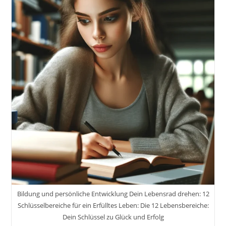
Aufgeben,
Kurz
Bevor
Es
Wirklich
Losgeht
Bildung und persönliche Entwicklung Dein Lebensrad drehen: 12
Schlüsselbereiche für ein Erfülltes Leben: Die 12 Lebensbereiche:
Dein Schlüssel zu Glück und Erfolg