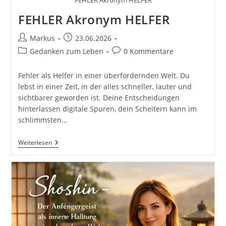
FEHLER Akronym HELFER
FEHLER Akronym HELFER
Beitrags-
Beitrag
Markus
23.06.2026
Autor:
veröffentlicht:
Beitrags-
Beitrags-
Gedanken zum Leben
0 Kommentare
Kategorie:
Kommentare:
Fehler als Helfer in einer überfordernden Welt. Du
lebst in einer Zeit, in der alles schneller, lauter und
sichtbarer geworden ist. Deine Entscheidungen
hinterlassen digitale Spuren, dein Scheitern kann im
schlimmsten…
FEHLER
Weiterlesen
Akronym
HELFER