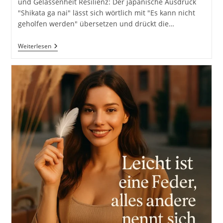
und Gelassenheit Resilienz: Der japanische Ausdruck
"Shikata ga nai" lässt sich wörtlich mit "Es kann nicht
geholfen werden" übersetzen und drückt die…
Shikata
Weiterlesen
Ga
Nai:
Akzeptanz
Als
Schlüssel
Zur
Resilienz
Und
Gelassenheit
Inkl.
37
Tipps
Und
Tricks.
Japanische
Weisheiten
Und
Techniken.
Konzepte
Für
Erfolg.
Raus