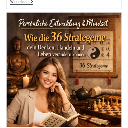
Kintsugi
Weiterlesen
Als
Lebenshaltung
Für
Deinen
Erfolg
Im
Privaten
Und
Beruflichen
Leben
Inkl.
5
Strategien,
Um
Mit
Kintsugi
Gestärkt
Aus
Krisen
Hervorzugehen