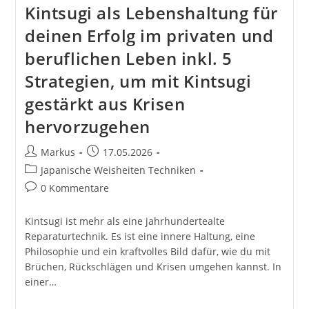
Kintsugi als Lebenshaltung für
deinen Erfolg im privaten und
beruflichen Leben inkl. 5
Strategien, um mit Kintsugi
gestärkt aus Krisen
hervorzugehen
Beitrags-
Beitrag
Markus
17.05.2026
Autor:
veröffentlicht:
Beitrags-
Japanische Weisheiten Techniken
Kategorie:
Beitrags-
0 Kommentare
Kommentare:
Kintsugi ist mehr als eine jahrhundertealte
Reparaturtechnik. Es ist eine innere Haltung, eine
Philosophie und ein kraftvolles Bild dafür, wie du mit
Brüchen, Rückschlägen und Krisen umgehen kannst. In
einer…