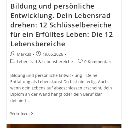
Bildung und persönliche
Entwicklung. Dein Lebensrad
drehen: 12 Schlüsselbereiche
für ein Erfülltes Leben: Die 12
Lebensbereiche
Beitrags-
Beitrag
Markus
19.05.2026
Autor:
veröffentlicht:
Beitrags-
Beitrags-
Lebensrad & Lebensbereiche
0 Kommentare
Kategorie:
Kommentare:
Bildung und persönliche Entwicklung – Deine
Entfaltung als Lebenskunst Du bist nie fertig. Auch
wenn dein Lebenslauf abgeschlossen erscheint, dein
Diplom an der Wand hängt oder dein Beruf klar
definiert…
Bildung
Weiterlesen
Und
Persönliche
Entwicklung.