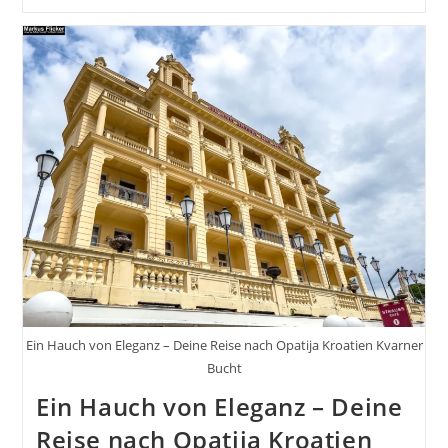
An
Die
Adria
Von
Graz
Nach
Triest
Und
Dann
Die
Küste
Entlang
Nach
Piran
Ein Hauch von Eleganz – Deine Reise nach Opatija Kroatien Kvarner
Bucht
Ein Hauch von Eleganz – Deine
Reise nach Opatija Kroatien