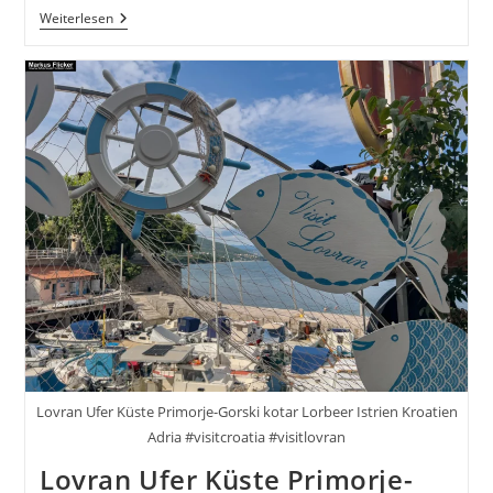
Portorož
Weiterlesen
Slowenien
Der
Charmante
Hafen
Der
Rose
An
Der
Slowenischen
Adria
Lovran Ufer Küste Primorje-Gorski kotar Lorbeer Istrien Kroatien
Adria #visitcroatia #visitlovran
Lovran Ufer Küste Primorje-