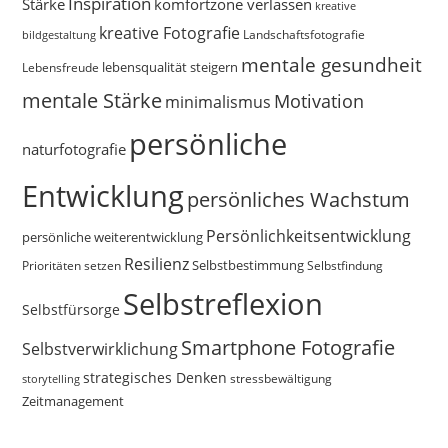
Inspiration
Stärke
komfortzone verlassen
kreative
kreative Fotografie
Landschaftsfotografie
bildgestaltung
mentale gesundheit
Lebensfreude
lebensqualität steigern
mentale Stärke
Motivation
minimalismus
persönliche
naturfotografie
Entwicklung
persönliches Wachstum
Persönlichkeitsentwicklung
persönliche weiterentwicklung
Resilienz
Selbstbestimmung
Prioritäten setzen
Selbstfindung
Selbstreflexion
Selbstfürsorge
Smartphone Fotografie
Selbstverwirklichung
strategisches Denken
storytelling
stressbewältigung
Zeitmanagement