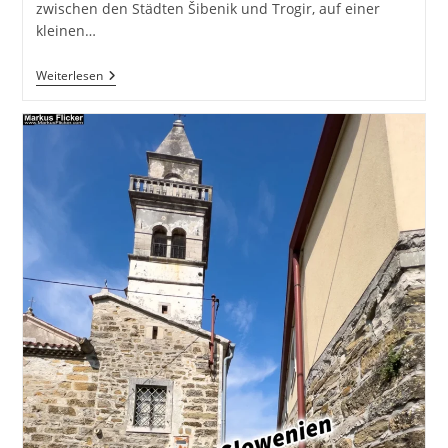
zwischen den Städten Šibenik und Trogir, auf einer
kleinen…
Primošten
Weiterlesen
Ferienort
Dalmatien
Kroatien
#visitcroatia
#visitprimosten