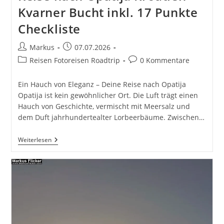
Kvarner Bucht inkl. 17 Punkte
Checkliste
Beitrags-
Beitrag
Markus
07.07.2026
Autor:
veröffentlicht:
Beitrags-
Beitrags-
Reisen Fotoreisen Roadtrip
0 Kommentare
Kategorie:
Kommentare:
Ein Hauch von Eleganz – Deine Reise nach Opatija
Opatija ist kein gewöhnlicher Ort. Die Luft trägt einen
Hauch von Geschichte, vermischt mit Meersalz und
dem Duft jahrhundertealter Lorbeerbäume. Zwischen…
Ein
Weiterlesen
Hauch
Von
Eleganz
–
Deine
Reise
Nach
Opatija
Kroatien
Kvarner