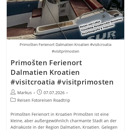
Primošten Ferienort Dalmatien Kroatien #visitcroatia
#visitprimosten
Primošten Ferienort
Dalmatien Kroatien
#visitcroatia #visitprimosten
Beitrags-
Beitrag
Markus
07.07.2026
Autor:
veröffentlicht:
Beitrags-
Reisen Fotoreisen Roadtrip
Kategorie:
Primošten Ferienort in Kroatien Primošten ist eine
kleine, aber außergewöhnlich charmante Stadt an der
Adriaküste in der Region Dalmatien, Kroatien. Gelegen