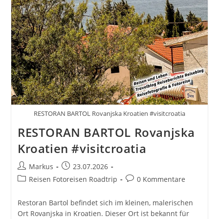
RESTORAN BARTOL Rovanjska Kroatien #visitcroatia
RESTORAN BARTOL Rovanjska
Kroatien #visitcroatia
Beitrags-
Beitrag
Markus
23.07.2026
Autor:
veröffentlicht:
Beitrags-
Beitrags-
Reisen Fotoreisen Roadtrip
0 Kommentare
Kategorie:
Kommentare:
Restoran Bartol befindet sich im kleinen, malerischen
Ort Rovanjska in Kroatien. Dieser Ort ist bekannt für