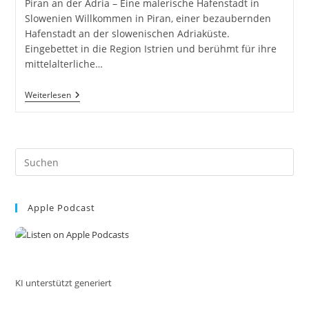
Piran an der Adria – Eine malerische Hafenstadt in
Slowenien Willkommen in Piran, einer bezaubernden
Hafenstadt an der slowenischen Adriaküste.
Eingebettet in die Region Istrien und berühmt für ihre
mittelalterliche…
Piran
Weiterlesen
Am
Meer
In
Slowenien
An
Pre
Der
Adria
Es
Istrien
to
Hafenstadt
#FeelSlovenia
Apple Podcast
clo
#piran
the
#ifeelsLOVEnia
#myway
sea
pan
KI unterstützt generiert