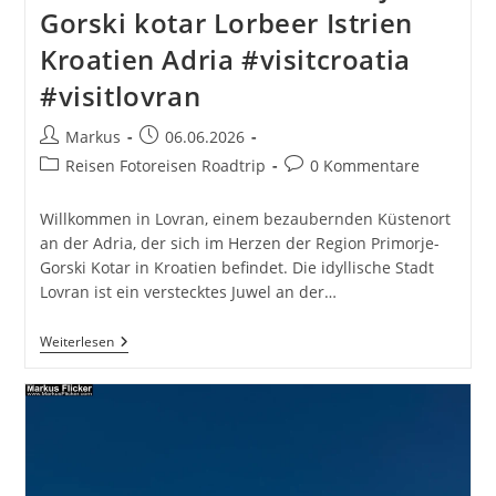
Gorski kotar Lorbeer Istrien
Kroatien Adria #visitcroatia
#visitlovran
Beitrags-
Beitrag
Markus
06.06.2026
Autor:
veröffentlicht:
Beitrags-
Beitrags-
Reisen Fotoreisen Roadtrip
0 Kommentare
Kategorie:
Kommentare:
Willkommen in Lovran, einem bezaubernden Küstenort
an der Adria, der sich im Herzen der Region Primorje-
Gorski Kotar in Kroatien befindet. Die idyllische Stadt
Lovran ist ein verstecktes Juwel an der…
Lovran
Weiterlesen
Ufer
Küste
Primorje-
Gorski
Kotar
Lorbeer
Istrien
Kroatien