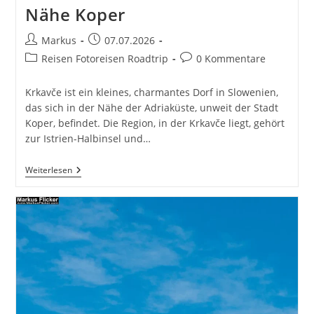
Nähe Koper
Beitrags-
Beitrag
Markus
07.07.2026
Autor:
veröffentlicht:
Beitrags-
Beitrags-
Reisen Fotoreisen Roadtrip
0 Kommentare
Kategorie:
Kommentare:
Krkavče ist ein kleines, charmantes Dorf in Slowenien,
das sich in der Nähe der Adriaküste, unweit der Stadt
Koper, befindet. Die Region, in der Krkavče liegt, gehört
zur Istrien-Halbinsel und…
Krkavče
Weiterlesen
Dorf
In
Slowenien
Nähe
Koper