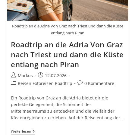
Roadtrip an die Adria Von Graz nach Triest und dann die Küste
entlang nach Piran
Roadtrip an die Adria Von Graz
nach Triest und dann die Küste
entlang nach Piran
Beitrags-
Beitrag
Markus
12.07.2026
Autor:
veröffentlicht:
Beitrags-
Beitrags-
Reisen Fotoreisen Roadtrip
0 Kommentare
Kategorie:
Kommentare:
Ein Roadtrip von Graz an die Adria bietet dir die
perfekte Gelegenheit, die Schönheit des
Mittelmeerraums zu entdecken und die Vielfalt der
Küstenregionen zu erleben. Auf der Reise entlang der…
Roadtrip
Weiterlesen