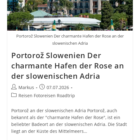
Portorož Slowenien Der charmante Hafen der Rose an der
slowenischen Adria
Portorož Slowenien Der
charmante Hafen der Rose an
der slowenischen Adria
Beitrags-
Beitrag
Markus
07.07.2026
Autor:
veröffentlicht:
Beitrags-
Reisen Fotoreisen Roadtrip
Kategorie:
Portorož an der slowenischen Adria Portorož, auch
bekannt als der "charmante Hafen der Rose", ist ein
beliebter Badeort an der slowenischen Adria. Die Stadt
liegt an der Küste des Mittelmeers…