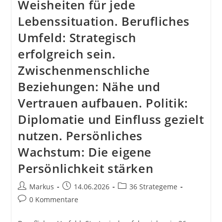
Weisheiten für jede
Lebenssituation. Berufliches
Umfeld: Strategisch
erfolgreich sein.
Zwischenmenschliche
Beziehungen: Nähe und
Vertrauen aufbauen. Politik:
Diplomatie und Einfluss gezielt
nutzen. Persönliches
Wachstum: Die eigene
Persönlichkeit stärken
Beitrags-
Beitrag
Beitrags-
Markus
14.06.2026
36 Strategeme
Autor:
veröffentlicht:
Kategorie:
Beitrags-
0 Kommentare
Kommentare: