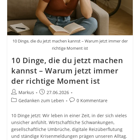
Zu
Leben
–
Bekannt
Aus
Der
Dokumentation
Biking
10 Dinge, die du jetzt machen kannst – Warum jetzt immer der
Borders
Von
richtige Moment ist
Nono
10 Dinge, die du jetzt machen
Konopka
kannst – Warum jetzt immer
der richtige Moment ist
Beitrags-
Beitrag
Markus
27.06.2026
Autor:
veröffentlicht:
Beitrags-
Beitrags-
Gedanken zum Leben
0 Kommentare
Kategorie:
Kommentare:
10 Dinge jetzt: Wir leben in einer Zeit, in der sich vieles
unsicher anfühlt. Wirtschaftliche Schwankungen,
gesellschaftliche Umbrüche, digitale Reizüberflutung
und ständige Krisenmeldungen prägen unseren Alltag.