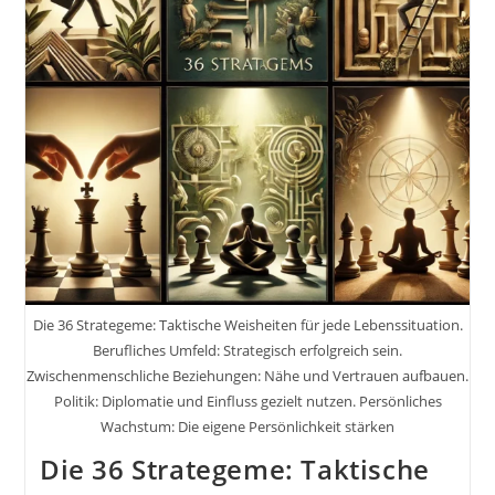
Jedem
Augenblick.
Der
Montag
Als
Neuanfang:
Deine
Chance,
Woche
Für
Woche
Dein
Bestes
Zu
Geben.
Die 36 Strategeme: Taktische Weisheiten für jede Lebenssituation.
Berufliches Umfeld: Strategisch erfolgreich sein.
Zwischenmenschliche Beziehungen: Nähe und Vertrauen aufbauen.
Politik: Diplomatie und Einfluss gezielt nutzen. Persönliches
Wachstum: Die eigene Persönlichkeit stärken
Die 36 Strategeme: Taktische