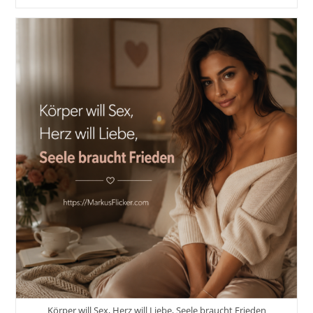
Das
Risiko:
Warum
Du
Im
Schlimmsten
Fall
Lernst
Und
Im
Besten
Fall
Dein
Ganzes
Leben
Veränderst
Körper will Sex, Herz will Liebe, Seele braucht Frieden