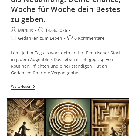
Woche für Woche dein Bestes
zu geben.
Beitrags-
Beitrag
Markus
14.06.2026
Autor:
veröffentlicht:
Beitrags-
Beitrags-
Gedanken zum Leben
0 Kommentare
Kategorie:
Kommentare:
Lebe jeden Tag als wärs dein erster: Ein frischer Start
in jedem Augenblick Das Leben ist oft geprägt von
Routinen, Pflichten und einer ständigen Flut an
Gedanken über die Vergangenheit…
Lebe
Weiterlesen
Jeden
Tag
Als
Wärs
Dein
Erster:
Ein
Frischer
Start
In