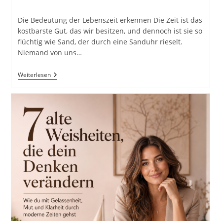
Kategorie:
Kommentare:
Die Bedeutung der Lebenszeit erkennen Die Zeit ist das
kostbarste Gut, das wir besitzen, und dennoch ist sie so
flüchtig wie Sand, der durch eine Sanduhr rieselt.
Niemand von uns…
Wenn
Weiterlesen
Du
Nicht
Weißt,
Wie
Viel
Sand
In
Deiner
Sanduhr
Des
Lebens
Ist,
Solltest
Du
Jedes
Sandkorn
Nutzen
Und