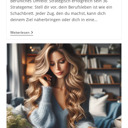
Berufliches Umfeld: Strategisch erfolgreich sein 36
Strategeme: Stell dir vor, dein Berufsleben ist wie ein
Schachbrett. Jeder Zug, den du machst, kann dich
deinem Ziel näherbringen oder dich in eine…
Die
Weiterlesen
36
Strategeme:
Taktische
Weisheiten
Für
Jede
Lebenssituation.
Berufliches
Umfeld:
Strategisch
Erfolgreich
Sein.
Zwischenmenschliche
Beziehungen:
Nähe
Und
Vertrauen
Aufbauen.
Politik:
Diplomatie