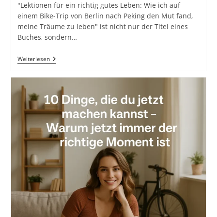
"Lektionen für ein richtig gutes Leben: Wie ich auf
einem Bike-Trip von Berlin nach Peking den Mut fand,
meine Träume zu leben" ist nicht nur der Titel eines
Buches, sondern…
Lektionen
Weiterlesen
Für
Ein
Richtig
Gutes
Leben:
Wie
Ich
Auf
Einem
Bike-
Trip
Von
Berlin
Nach
Peking
Den
Mut
Fand,
Meine
Träume