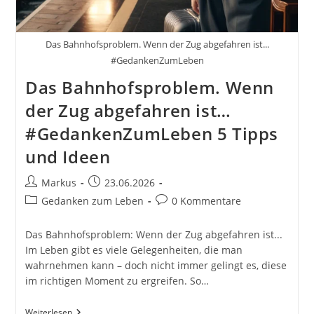
Das Bahnhofsproblem. Wenn der Zug abgefahren ist...
#GedankenZumLeben
Das Bahnhofsproblem. Wenn
der Zug abgefahren ist…
#GedankenZumLeben 5 Tipps
und Ideen
Beitrags-
Beitrag
Markus
23.06.2026
Autor:
veröffentlicht:
Beitrags-
Beitrags-
Gedanken zum Leben
0 Kommentare
Kategorie:
Kommentare:
Das Bahnhofsproblem: Wenn der Zug abgefahren ist...
Im Leben gibt es viele Gelegenheiten, die man
wahrnehmen kann – doch nicht immer gelingt es, diese
im richtigen Moment zu ergreifen. So…
Das
Weiterlesen