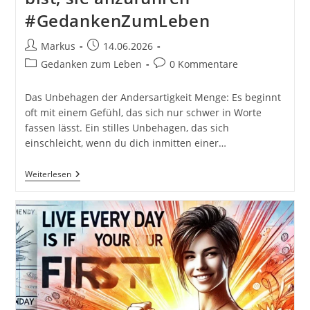
#GedankenZumLeben
Beitrags-
Beitrag
Markus
14.06.2026
Autor:
veröffentlicht:
Beitrags-
Beitrags-
Gedanken zum Leben
0 Kommentare
Kategorie:
Kommentare:
Das Unbehagen der Andersartigkeit Menge: Es beginnt
oft mit einem Gefühl, das sich nur schwer in Worte
fassen lässt. Ein stilles Unbehagen, das sich
einschleicht, wenn du dich inmitten einer…
Wenn
Weiterlesen
Du
Nicht
In
Die
Menge
Passt,
Liegt
Das
Vielleicht
Daran,
Dass
Du