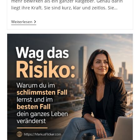
mehr bewirken als ein ganzer Ratgeber. Genau darin
liegt ihre Kraft. Sie sind kurz, klar und zeitlos. Sie…
7
Weiterlesen
Alte
Weisheiten,
Die
Dein
Denken
Verändern:
Wie
Du
Mit
Gelassenheit,
Mut
Und
Klarheit
Durch
Moderne
Zeiten
Gehst