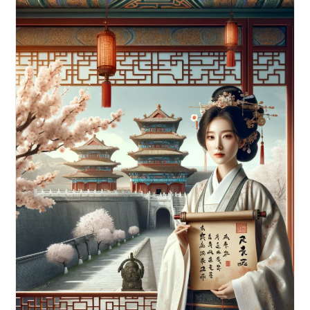
Denken
Und
Handeln
Für
Jede
Lebenslage