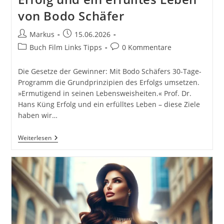
von Bodo Schäfer
Beitrags-
Beitrag
Markus
15.06.2026
Autor:
veröffentlicht:
Beitrags-
Beitrags-
Buch Film Links Tipps
0 Kommentare
Kategorie:
Kommentare:
Die Gesetze der Gewinner: Mit Bodo Schäfers 30-Tage-
Programm die Grundprinzipien des Erfolgs umsetzen.
»Ermutigend in seinen Lebensweisheiten.« Prof. Dr.
Hans Küng Erfolg und ein erfülltes Leben – diese Ziele
haben wir…
Die
Weiterlesen
Gesetze
Der
Gewinner:
Erfolg
Und
Ein
Erfülltes
Leben
Von
Bodo