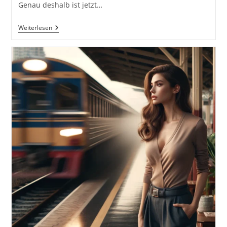
Genau deshalb ist jetzt…
10
Weiterlesen
Dinge,
Die
Du
Jetzt
Machen
Kannst
–
Warum
Jetzt
Immer
Der
Richtige
Moment
Ist