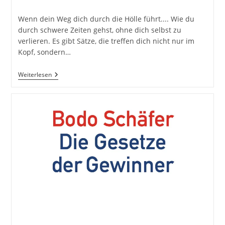
Autor:
veröffentlicht:
Kategorie:
Wenn dein Weg dich durch die Hölle führt.... Wie du
durch schwere Zeiten gehst, ohne dich selbst zu
verlieren. Es gibt Sätze, die treffen dich nicht nur im
Kopf, sondern…
Wenn
Weiterlesen
Dein
Weg
Dich
Durch
Die
Hölle
Führt,
Dann
Marschier
Da
Durch,
Als
Wäre
Es
Dein
Revier