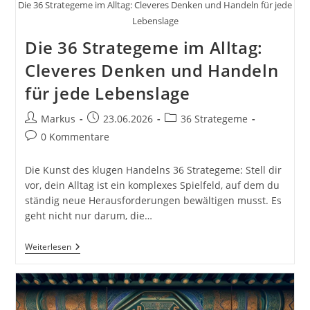
Die 36 Strategeme im Alltag: Cleveres Denken und Handeln für jede
Lebenslage
Die 36 Strategeme im Alltag:
Cleveres Denken und Handeln
für jede Lebenslage
Beitrags-
Beitrag
Beitrags-
Markus
23.06.2026
36 Strategeme
Autor:
veröffentlicht:
Kategorie:
Beitrags-
0 Kommentare
Kommentare:
Die Kunst des klugen Handelns 36 Strategeme: Stell dir
vor, dein Alltag ist ein komplexes Spielfeld, auf dem du
ständig neue Herausforderungen bewältigen musst. Es
geht nicht nur darum, die…
Die
Weiterlesen
36
Strategeme
Im
Alltag:
Cleveres