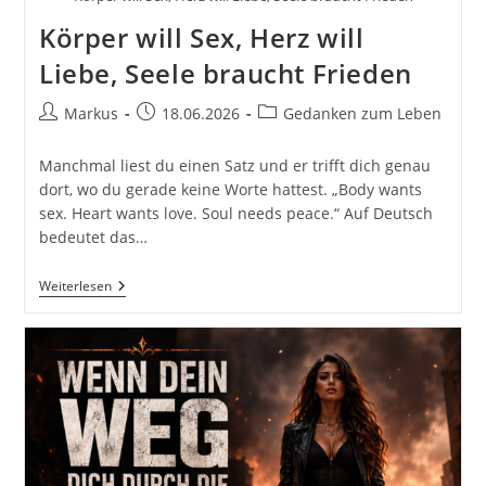
Körper will Sex, Herz will
Liebe, Seele braucht Frieden
Beitrags-
Beitrag
Beitrags-
Markus
18.06.2026
Gedanken zum Leben
Autor:
veröffentlicht:
Kategorie:
Manchmal liest du einen Satz und er trifft dich genau
dort, wo du gerade keine Worte hattest. „Body wants
sex. Heart wants love. Soul needs peace.“ Auf Deutsch
bedeutet das…
Körper
Weiterlesen
Will
Sex,
Herz
Will
Liebe,
Seele
Braucht
Frieden