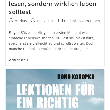
lesen, sondern wirklich leben
solltest
Beitrags-
Beitrag
Beitrags-
Markus
13.07.2026
Gedanken zum Leben
Autor:
veröffentlicht:
Kategorie:
Es gibt Sätze, die klingen im ersten Moment wie
einfache Lebensweisheiten. Du liest sie, nickst kurz,
speicherst sie vielleicht ab und scrollst weiter. Doch
manche Gedanken entfalten ihre Bedeutung erst…
8
Weiterlesen
Lebenssätze,
Die
Du
Nicht
Nur
Lesen,
Sondern
Wirklich
Leben
Solltest