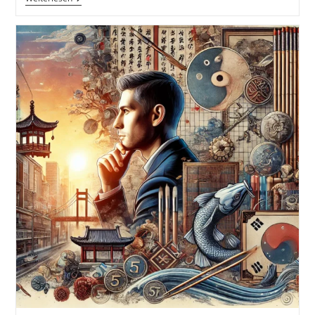
Bahnhofsproblem.
Wenn
Der
Zug
Abgefahren
Ist…
#GedankenZumLeben
5
Tipps
Und
Ideen