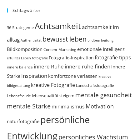
Schlagwörter
Achtsamkeit
achtsamkeit im
36 Strategeme
bewusst leben
alltag
bildbearbeitung
Authentizität
Bildkomposition
emotionale Intelligenz
Content-Marketing
fotografie tipps
Fotografie-Inspiration
erfülltes Leben
fotografie
innere Ruhe
innere ruhe finden
innere
innere balance
Inspiration
Stärke
komfortzone verlassen
kreative
kreative Fotografie
Landschaftsfotografie
bildgestaltung
mentale gesundheit
Lebensfreude
lebensqualität steigern
mentale Stärke
Motivation
minimalismus
persönliche
naturfotografie
Entwicklung
persönliches Wachstum