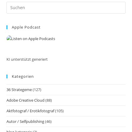
18
Pre
Zoll/48cm
Außen
Es
55W
to
5600K
Dimmbare
Apple Podcast
clo
LED-
the
Ringleuchte
Mit
sea
Bluetooth
pan
Fernbedienung
Für
Handy/Kamera
KI unterstützt generiert
Für
YouTube
TikTok
Kategorien
Self-
Porträt
Foto
36 Strategeme
(127)
Tätowierer
Make-
Adobe Creative Cloud
(88)
Up
#unboxing
#unboxingvideo
Aktfotograf / Erotikfotograf
(105)
Autor / Selfpublishing
(46)
blog-kategorie
(3)