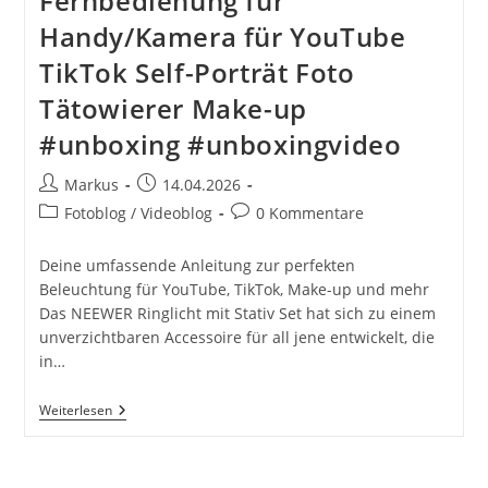
Fernbedienung für
Handy/Kamera für YouTube
TikTok Self-Porträt Foto
Tätowierer Make-up
#unboxing #unboxingvideo
Beitrags-
Beitrag
Markus
14.04.2026
Autor:
veröffentlicht:
Beitrags-
Beitrags-
Fotoblog / Videoblog
0 Kommentare
Kategorie:
Kommentare:
Deine umfassende Anleitung zur perfekten
Beleuchtung für YouTube, TikTok, Make-up und mehr
Das NEEWER Ringlicht mit Stativ Set hat sich zu einem
unverzichtbaren Accessoire für all jene entwickelt, die
in…
NEEWER
Weiterlesen
Ringlicht
Mit
Stativ
Set: