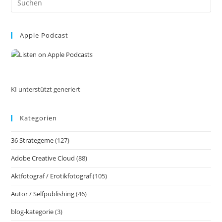
Richtige
Entscheidung
Es
Für
to
Dein
Honorar
Apple Podcast
clo
Triffst.
the
Jetzt
Mache
sea
Ich
pan
Mich
Selbstständig!
Erfolgreich
KI unterstützt generiert
Starten
Mit
Informationen
Kategorien
Aus
Der
Praxis:
36 Strategeme
(127)
Mein
Weg
Adobe Creative Cloud
(88)
Und
Meine
Learnings
Aktfotograf / Erotikfotograf
(105)
Als
Selbstständiger
Autor / Selfpublishing
(46)
blog-kategorie
(3)