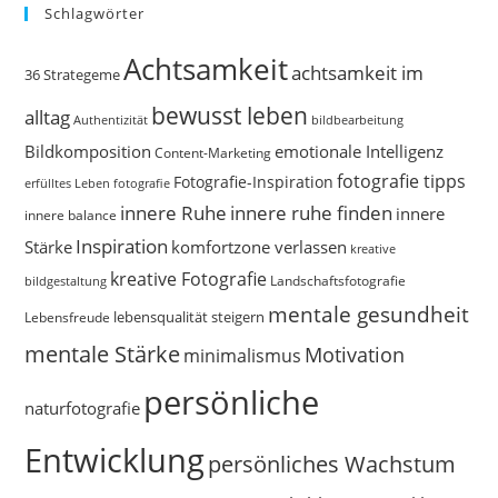
Schlagwörter
Achtsamkeit
achtsamkeit im
36 Strategeme
bewusst leben
alltag
bildbearbeitung
Authentizität
Bildkomposition
emotionale Intelligenz
Content-Marketing
fotografie tipps
Fotografie-Inspiration
erfülltes Leben
fotografie
innere Ruhe
innere ruhe finden
innere
innere balance
Inspiration
Stärke
komfortzone verlassen
kreative
kreative Fotografie
Landschaftsfotografie
bildgestaltung
mentale gesundheit
Lebensfreude
lebensqualität steigern
mentale Stärke
Motivation
minimalismus
persönliche
naturfotografie
Entwicklung
persönliches Wachstum