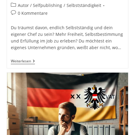
Autor:
veröffentlicht:
Beitrags-
Autor / Selfpublishing
/
Selbstständigkeit
Kategorie:
Beitrags-
0 Kommentare
Kommentare:
Du träumst davon, endlich Selbstständig und dein
eigener Chef zu sein? Mehr Freiheit, Selbstbestimmung
und Erfüllung im Job zu erleben? Du möchtest ein
eigenes Unternehmen gründen, weißt aber nicht, wo…
Jetzt
Weiterlesen
Mache
Ich
Mich
Selbstständig!
Erfolgreich
Starten
Mit
Informationen
Aus
Der
Praxis:
Mein
Weg
Und
Meine