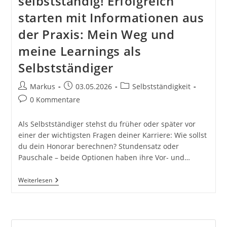
selbstständig! Erfolgreich
starten mit Informationen aus
der Praxis: Mein Weg und
meine Learnings als
Selbstständiger
Beitrags-
Beitrag
Beitrags-
Markus
03.05.2026
Selbstständigkeit
Autor:
veröffentlicht:
Kategorie:
Beitrags-
0 Kommentare
Kommentare:
Als Selbstständiger stehst du früher oder später vor
einer der wichtigsten Fragen deiner Karriere: Wie sollst
du dein Honorar berechnen? Stundensatz oder
Pauschale – beide Optionen haben ihre Vor- und…
Stundensatz
Weiterlesen
Oder
Pauschale?
Wie
Du
Die
Pre