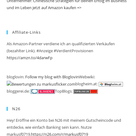
Unternehmer: Chinesische Strategien für deinen Erfolg im Business
und im Leben jetzt auf Amazon kaufen =>
Affiliate-Links
Als Amazon-Partner verdiene ich an qualifizierten Verkäufen
(bezahlter Link). #Anzeige #VerdientProvisionen
https://amzn.to/4darwFp
bloglovin:
Follow my blog with Bloglovin
Webwiki:
blogheim.at:
bloggerei.de:
TopBlogs:
N26
Hey! Eröffne ein Konto bei N26 mit meinem Gutscheincode und
entdecke, wie einfach Banking sein kann. Nutze
markusf0719.
https://n26.com/r/markusf0719