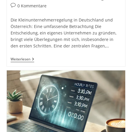
Autor:
veröffentlicht:
Kategorie:
Beitrags-
0 Kommentare
Kommentare:
Die Kleinunternehmerregelung in Deutschland und
Österreich: Eine umfassende Betrachtung Die
Entscheidung, ein eigenes Unternehmen zu gründen,
bringt viele Überlegungen mit sich, insbesondere in
den ersten Schritten. Eine der zentralen Fragen,…
Die
Weiterlesen
Kleinunternehmerregelung
In
Deutschland
Und
Österreich:
Eine
Umfassende
Betrachtung
Inkl.
37
Tipps
Und
Tricks