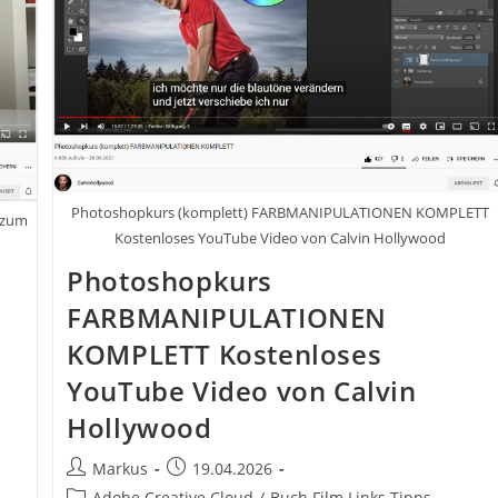
Photoshopkurs (komplett) FARBMANIPULATIONEN KOMPLETT
 zum
Kostenloses YouTube Video von Calvin Hollywood
Photoshopkurs
FARBMANIPULATIONEN
KOMPLETT Kostenloses
YouTube Video von Calvin
Hollywood
Beitrags-
Beitrag
Markus
19.04.2026
Autor:
veröffentlicht:
Beitrags-
Adobe Creative Cloud
/
Buch Film Links Tipps