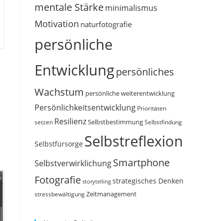
mentale Stärke
minimalismus
Motivation
naturfotografie
persönliche
Entwicklung
persönliches
Wachstum
persönliche weiterentwicklung
Persönlichkeitsentwicklung
Prioritäten
Resilienz
Selbstbestimmung
setzen
Selbstfindung
Selbstreflexion
Selbstfürsorge
Smartphone
Selbstverwirklichung
Fotografie
strategisches Denken
storytelling
Zeitmanagement
stressbewältigung