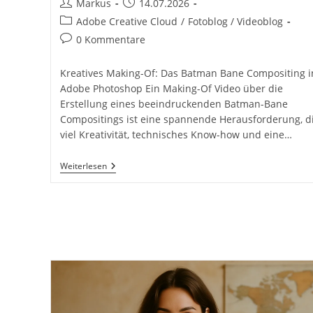
Beitrags-
Beitrag
Markus
14.07.2026
Autor:
veröffentlicht:
Beitrags-
Adobe Creative Cloud
/
Fotoblog / Videoblog
Kategorie:
Beitrags-
0 Kommentare
Kommentare:
Kreatives Making-Of: Das Batman Bane Compositing i
Adobe Photoshop Ein Making-Of Video über die
Erstellung eines beeindruckenden Batman-Bane
Compositings ist eine spannende Herausforderung, d
viel Kreativität, technisches Know-how und eine…
Kreatives
Weiterlesen
Making-
Of
Video
DC
Batman
Bane
Bildbearbeitung
Compositing
Adobe
Photoshop
Inkl.
10
Tipps