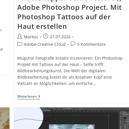
Adobe Photoshop Project. Mit
Photoshop Tattoos auf der
Haut erstellen
n
Beitrags-
Beitrag
Markus
07.07.2026
Autor:
veröffentlicht:
Beitrags-
Beitrags-
Adobe Creative Cloud
0 Kommentare
ie
Kategorie:
Kommentare:
Mugshot Fotografie kreativ inszenieren: Ein Photoshop-
Projekt mit Tattoos auf der Haut – Selfie trifft
Bildbearbeitungskunst. Die Welt der digitalen
Bildbearbeitung bietet dir als kreativer Kopf eine
Vielzahl an Möglichkeiten, um einfache…
Mugshot
Weiterlesen
Photographer
Photoshopper
Selfie
Picture
;)
Adobe
Photoshop