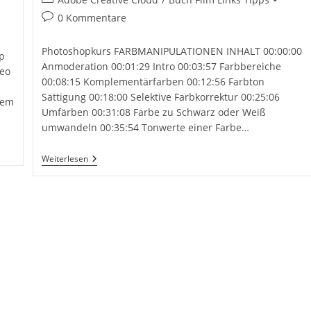
Kategorie:
Beitrags-
0 Kommentare
Kommentare:
Photoshopkurs FARBMANIPULATIONEN INHALT 00:00:00
p
Anmoderation 00:01:29 Intro 00:03:57 Farbbereiche
eo
00:08:15 Komplementärfarben 00:12:56 Farbton
Sättigung 00:18:00 Selektive Farbkorrektur 00:25:06
dem
Umfärben 00:31:08 Farbe zu Schwarz oder Weiß
umwandeln 00:35:54 Tonwerte einer Farbe…
Photoshopkurs
Weiterlesen
FARBMANIPULATIONEN
KOMPLETT
Kostenloses
YouTube
Video
Von
Calvin
Hollywood