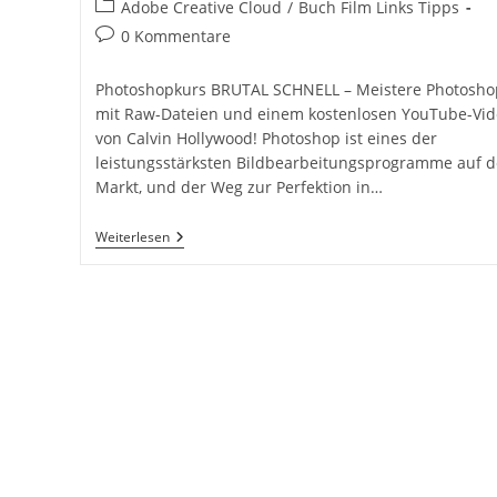
Autor:
veröffentlicht:
Beitrags-
Adobe Creative Cloud
/
Buch Film Links Tipps
Kategorie:
Beitrags-
0 Kommentare
Kommentare:
Photoshopkurs BRUTAL SCHNELL – Meistere Photosho
mit Raw-Dateien und einem kostenlosen YouTube-Vid
von Calvin Hollywood! Photoshop ist eines der
leistungsstärksten Bildbearbeitungsprogramme auf 
Markt, und der Weg zur Perfektion in…
Photoshopkurs
Weiterlesen
BRUDAL
SCHNELL
Komplett
Mit
Raw-
Dateien
Zum
Üben!
Kostenloses
YouTube
Video
Von
Calvin
Hollywood