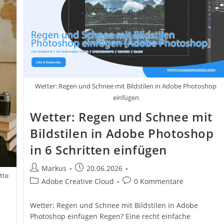
Project.
Mit
Photoshop
Tattoos
Auf
Der
Haut
Erstellen
Wetter: Regen und Schnee mit Bildstilen in Adobe Photoshop
einfügen
Wetter: Regen und Schnee mit
Bildstilen in Adobe Photoshop
in 6 Schritten einfügen
Beitrags-
Beitrag
Markus
20.06.2026
tte
Autor:
veröffentlicht:
Beitrags-
Beitrags-
Adobe Creative Cloud
0 Kommentare
Kategorie:
Kommentare:
Wetter: Regen und Schnee mit Bildstilen in Adobe
Photoshop einfügen Regen? Eine recht einfache