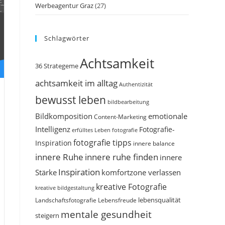
Werbeagentur Graz
(27)
Schlagwörter
Achtsamkeit
36 Strategeme
achtsamkeit im alltag
Authentizität
bewusst leben
bildbearbeitung
Bildkomposition
emotionale
Content-Marketing
Intelligenz
Fotografie-
erfülltes Leben
fotografie
fotografie tipps
Inspiration
innere balance
innere Ruhe
innere ruhe finden
innere
Inspiration
Stärke
komfortzone verlassen
kreative Fotografie
kreative bildgestaltung
Landschaftsfotografie
Lebensfreude
lebensqualität
mentale gesundheit
steigern