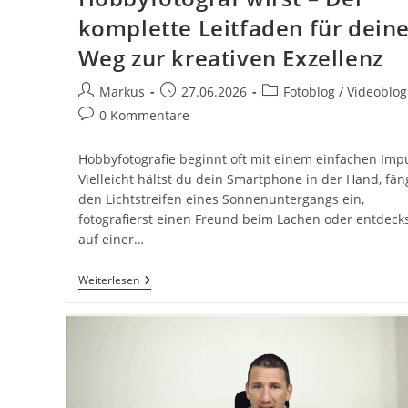
komplette Leitfaden für dein
Weg zur kreativen Exzellenz
Beitrags-
Beitrag
Beitrags-
Markus
27.06.2026
Fotoblog / Videoblog
Autor:
veröffentlicht:
Kategorie:
Beitrags-
0 Kommentare
Kommentare:
Hobbyfotografie beginnt oft mit einem einfachen Impu
Vielleicht hältst du dein Smartphone in der Hand, fän
den Lichtstreifen eines Sonnenuntergangs ein,
fotografierst einen Freund beim Lachen oder entdeck
auf einer…
Wie
Weiterlesen
Du
Ein
Professioneller
Hobbyfotograf
Wirst
–
Der
Komplette