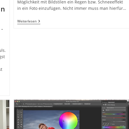
Möglichkeit mit Bildstilen ein Regen bzw. Schneeeffekt
en
in ein Foto einzufügen. Nicht immer muss man hierfür…
Wetter:
Weiterlesen
Regen
Und
Schnee
Mit
Bildstilen
In
ls.
Adobe
gst
Photoshop
In
6
st
Schritten
Einfügen