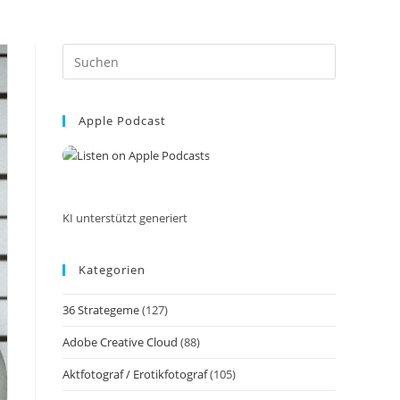
Press
Escape
to
Apple Podcast
close
the
search
panel.
KI unterstützt generiert
Kategorien
36 Strategeme
(127)
Adobe Creative Cloud
(88)
Aktfotograf / Erotikfotograf
(105)