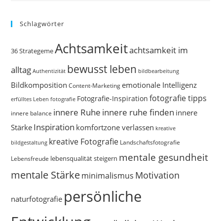
Schlagwörter
Achtsamkeit
achtsamkeit im
36 Strategeme
bewusst leben
alltag
bildbearbeitung
Authentizität
Bildkomposition
emotionale Intelligenz
Content-Marketing
fotografie tipps
Fotografie-Inspiration
erfülltes Leben
fotografie
innere Ruhe
innere ruhe finden
innere
innere balance
Inspiration
Stärke
komfortzone verlassen
kreative
kreative Fotografie
Landschaftsfotografie
bildgestaltung
mentale gesundheit
Lebensfreude
lebensqualität steigern
mentale Stärke
Motivation
minimalismus
persönliche
naturfotografie