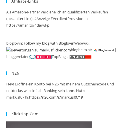
Affiliate-Links
Als Amazon-Partner verdiene ich an qualifizierten Verkäufen
(bezahlter Link). #Anzeige #VerdientProvisionen
https://amzn.to/4darwFp
bloglovin:
Follow my blog with Bloglovin
Webwiki:
blogheim.at:
bloggerei.de:
TopBlogs:
N26
Hey! Eröffne ein Konto bei N26 mit meinem Gutscheincode und
entdecke, wie einfach Banking sein kann. Nutze
markusf0719.
https://n26.com/r/markusf0719
Klicktipp.com