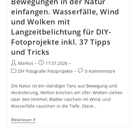
Bewegungen in der Natur
einfangen. Wasserfälle, Wind
und Wolken mit
Langzeitbelichtung für DIY-
Fotoprojekte inkl. 37 Tipps
und Tricks
Beitrags-
Beitrag
Markus
17.07.2026
Autor:
veröffentlicht:
Beitrags-
Beitrags-
DIY Fotografie Fotoprojekte
0 Kommentare
Kategorie:
Kommentare:
Die Natur ist ein ständiger Tanz aus Bewegung und
Veränderung. Wellen brechen am Ufer, Wolken ziehen
über den Himmel, Blätter rascheln im Wind, und
Wasserfälle rauschen in die Tiefe. Diese…
Bewegungen
Weiterlesen
In
Der
Natur