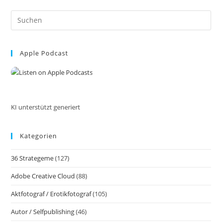
Einfangen.
Wasserfälle,
Pre
Wind
Und
Es
Wolken
to
Mit
Langzeitbelichtung
Apple Podcast
clo
Für
the
DIY-
Fotoprojekte
sea
Inkl.
pan
37
Tipps
Und
KI unterstützt generiert
Tricks
Kategorien
36 Strategeme
(127)
Adobe Creative Cloud
(88)
Aktfotograf / Erotikfotograf
(105)
Autor / Selfpublishing
(46)