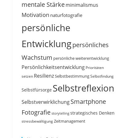
mentale Stärke
minimalismus
Motivation
naturfotografie
persönliche
Entwicklung
persönliches
Wachstum
persönliche weiterentwicklung
Persönlichkeitsentwicklung
Prioritäten
Resilienz
Selbstbestimmung
setzen
Selbstfindung
Selbstreflexion
Selbstfürsorge
Smartphone
Selbstverwirklichung
Fotografie
strategisches Denken
storytelling
Zeitmanagement
stressbewältigung