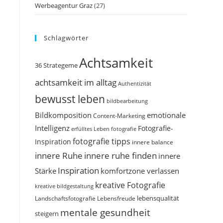
Werbeagentur Graz
(27)
Schlagwörter
Achtsamkeit
36 Strategeme
achtsamkeit im alltag
Authentizität
bewusst leben
bildbearbeitung
Bildkomposition
emotionale
Content-Marketing
Intelligenz
Fotografie-
erfülltes Leben
fotografie
fotografie tipps
Inspiration
innere balance
innere Ruhe
innere ruhe finden
innere
Inspiration
Stärke
komfortzone verlassen
kreative Fotografie
kreative bildgestaltung
Landschaftsfotografie
Lebensfreude
lebensqualität
mentale gesundheit
steigern