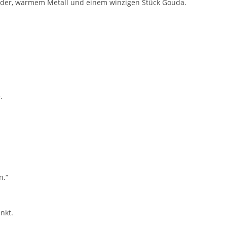
Leder, warmem Metall und einem winzigen Stück Gouda.
.
n.“
nkt.