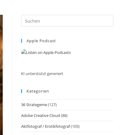
Press
Escape
to
Apple Podcast
close
the
search
panel.
KI unterstützt generiert
Kategorien
36 Strategeme
(127)
Adobe Creative Cloud
(88)
Aktfotograf / Erotikfotograf
(105)