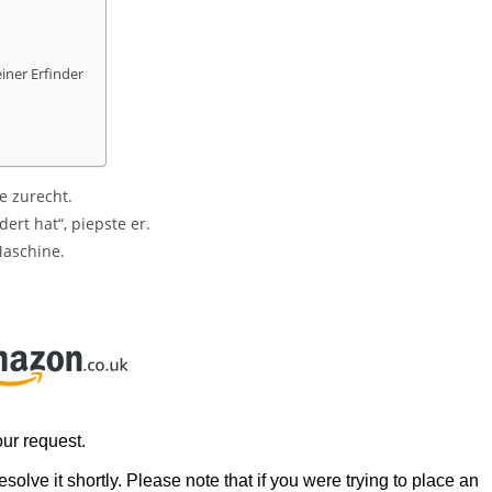
einer Erfinder
le zurecht.
ert hat“, piepste er.
Maschine.