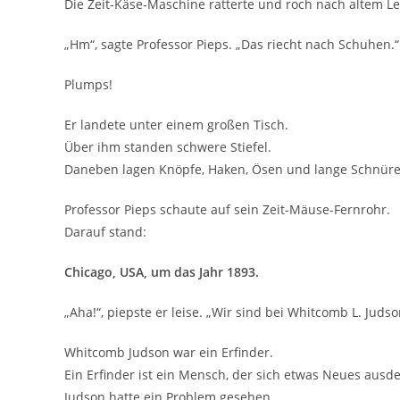
Die Zeit-Käse-Maschine ratterte und roch nach altem 
„Hm“, sagte Professor Pieps. „Das riecht nach Schuhen.“
Plumps!
Er landete unter einem großen Tisch.
Über ihm standen schwere Stiefel.
Daneben lagen Knöpfe, Haken, Ösen und lange Schnüre
Professor Pieps schaute auf sein Zeit-Mäuse-Fernrohr.
Darauf stand:
Chicago, USA, um das Jahr 1893.
„Aha!“, piepste er leise. „Wir sind bei Whitcomb L. Judso
Whitcomb Judson war ein Erfinder.
Ein Erfinder ist ein Mensch, der sich etwas Neues ausde
Judson hatte ein Problem gesehen.