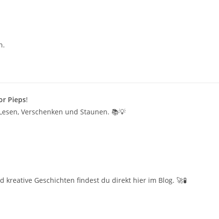
n.
.
or Pieps
!
 Lesen, Verschenken und Staunen. 📚💡
reative Geschichten findest du direkt hier im Blog. 🚀🧪