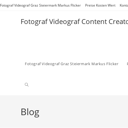
Zum
Fotograf Videograf Graz Steiermark Markus Flicker
Preise Kosten Wert
Kont
Inhalt
springen
Fotograf Videograf Content Creat
Fotograf Videograf Graz Steiermark Markus Flicker
Website-
Suche
Blog
umschalten