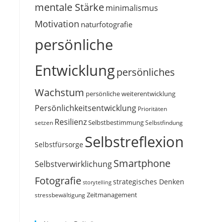
mentale Stärke
minimalismus
Motivation
naturfotografie
persönliche
Entwicklung
persönliches
Wachstum
persönliche weiterentwicklung
Persönlichkeitsentwicklung
Prioritäten
Resilienz
Selbstbestimmung
setzen
Selbstfindung
Selbstreflexion
Selbstfürsorge
Smartphone
Selbstverwirklichung
Fotografie
strategisches Denken
storytelling
Zeitmanagement
stressbewältigung