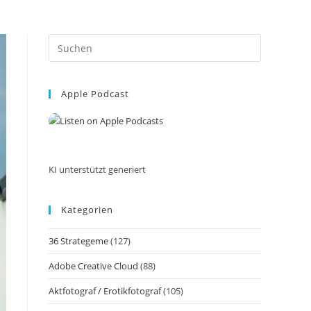
Press
Escape
to
Apple Podcast
close
the
search
panel.
KI unterstützt generiert
Kategorien
36 Strategeme
(127)
Adobe Creative Cloud
(88)
Aktfotograf / Erotikfotograf
(105)