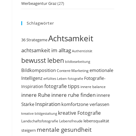
Werbeagentur Graz
(27)
Schlagwörter
Achtsamkeit
36 Strategeme
achtsamkeit im alltag
Authentizität
bewusst leben
bildbearbeitung
Bildkomposition
emotionale
Content-Marketing
Intelligenz
Fotografie-
erfülltes Leben
fotografie
fotografie tipps
Inspiration
innere balance
innere Ruhe
innere ruhe finden
innere
Inspiration
Stärke
komfortzone verlassen
kreative Fotografie
kreative bildgestaltung
Landschaftsfotografie
Lebensfreude
lebensqualität
mentale gesundheit
steigern