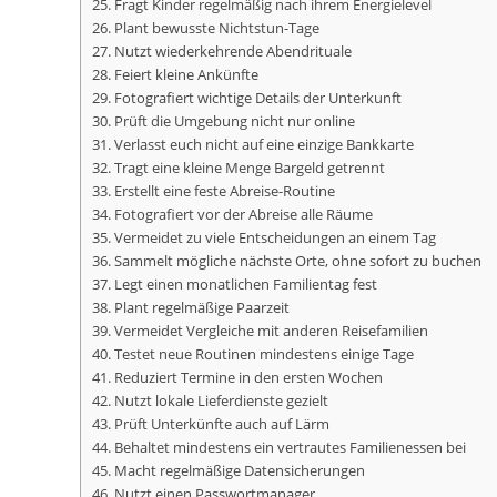
25. Fragt Kinder regelmäßig nach ihrem Energielevel
26. Plant bewusste Nichtstun-Tage
27. Nutzt wiederkehrende Abendrituale
28. Feiert kleine Ankünfte
29. Fotografiert wichtige Details der Unterkunft
30. Prüft die Umgebung nicht nur online
31. Verlasst euch nicht auf eine einzige Bankkarte
32. Tragt eine kleine Menge Bargeld getrennt
33. Erstellt eine feste Abreise-Routine
34. Fotografiert vor der Abreise alle Räume
35. Vermeidet zu viele Entscheidungen an einem Tag
36. Sammelt mögliche nächste Orte, ohne sofort zu buchen
37. Legt einen monatlichen Familientag fest
38. Plant regelmäßige Paarzeit
39. Vermeidet Vergleiche mit anderen Reisefamilien
40. Testet neue Routinen mindestens einige Tage
41. Reduziert Termine in den ersten Wochen
42. Nutzt lokale Lieferdienste gezielt
43. Prüft Unterkünfte auch auf Lärm
44. Behaltet mindestens ein vertrautes Familienessen bei
45. Macht regelmäßige Datensicherungen
46. Nutzt einen Passwortmanager