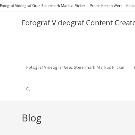
Zum
Fotograf Videograf Graz Steiermark Markus Flicker
Preise Kosten Wert
Kont
Inhalt
springen
Fotograf Videograf Content Creat
Fotograf Videograf Graz Steiermark Markus Flicker
Website-
Suche
Blog
umschalten