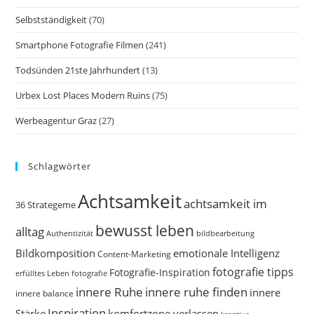
Selbstständigkeit
(70)
Smartphone Fotografie Filmen
(241)
Todsünden 21ste Jahrhundert
(13)
Urbex Lost Places Modern Ruins
(75)
Werbeagentur Graz
(27)
Schlagwörter
Achtsamkeit
achtsamkeit im
36 Strategeme
bewusst leben
alltag
bildbearbeitung
Authentizität
Bildkomposition
emotionale Intelligenz
Content-Marketing
fotografie tipps
Fotografie-Inspiration
erfülltes Leben
fotografie
innere Ruhe
innere ruhe finden
innere
innere balance
Inspiration
Stärke
komfortzone verlassen