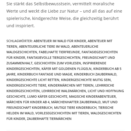
Sie stärkt das Selbstbewusstsein, vermittelt moralische
Werte und weckt die Liebe zur Natur – und all das auf eine
spielerische, kindgerechte Weise, die gleichzeitig berührt
und inspiriert.
SCHLAGWÖRTER
:
ABENTEUER IM WALD FÜR KINDER
,
ABENTEUER MIT
TIEREN
,
ABENTEUERLICHE TIERE IM WALD
,
ABENTEUERLICHE
WALDGESCHICHTEN
,
FABELHAFTE TIERFREUNDE
,
FANTASIEGESCHICHTEN
FÜR KINDER
,
FANTASIEVOLLE TIERGESCHICHTEN
,
FREUNDSCHAFT UND
ZUSAMMENHALT
,
GESCHICHTEN ZUM VORLESEN
,
INSPIRIERENDE
KINDERGESCHICHTEN
,
KÄFER MIT GOLDENEN FLÜGELN
,
KINDERBUCH AB 5
JAHRE
,
KINDERBUCH FANTASIE UND MAGIE
,
KINDERBUCH ZAUBERWALD
,
KINDERGESCHICHTE LICHT RETTEN
,
KINDERGESCHICHTE MUTIG SEIN
,
KINDERGESCHICHTE TIERE
,
KINDERMÄRCHEN MIT TIEREN
,
LEHRREICHE
KINDERGESCHICHTEN
,
LEHRREICHE WALDMÄRCHEN
,
LICHT UND HOFFNUNG
GESCHICHTE
,
LUMO KÄFER GESCHICHTE
,
MAGISCHE KINDERABENTEUER
,
MÄRCHEN FÜR KINDER AB 4
,
MÄRCHENHAFTER ZAUBERWALD
,
MUT UND
FREUNDSCHAFT KINDERBUCH
,
MUTIGE TIERE KINDERBUCH
,
TIERISCHE
HELDEN IM WALD
,
VORLESEGESCHICHTEN MIT TIEREN
,
WALDGESCHICHTEN
FÜR KINDER
,
ZAUBERHAFTE TIERMÄRCHEN