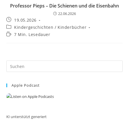
Professor Pieps – Die Schienen und die Eisenbahn
22.06.2026
Beitrag
19.05.2026
veröffentlicht:
Beitrags-
Kindergeschichten / Kinderbücher
Kategorie:
Lesedauer:
7 Min. Lesedauer
Pre
Es
to
Apple Podcast
clo
the
sea
pan
KI unterstützt generiert