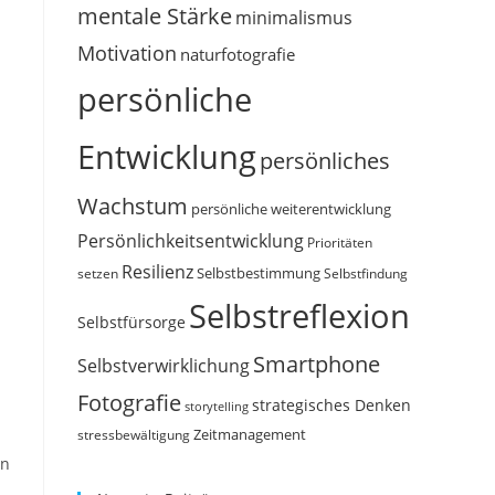
mentale Stärke
minimalismus
Motivation
naturfotografie
persönliche
Entwicklung
persönliches
Wachstum
persönliche weiterentwicklung
Persönlichkeitsentwicklung
Prioritäten
Resilienz
Selbstbestimmung
setzen
Selbstfindung
Selbstreflexion
Selbstfürsorge
Smartphone
Selbstverwirklichung
Fotografie
strategisches Denken
storytelling
Zeitmanagement
stressbewältigung
in