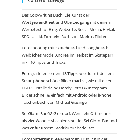
Neueste Beiträge
e
Das Copywriting Buch. Die Kunst der
Wortgewandtheit und Überzeugung mit deinem
Werbetext für Blog, Webseite, Social Media, E-Mail,
SEO, … inkl. Formeln. Buch von Markus Flicker
Fotoshooting mit Skateboard und Longboard:
Weibliches Model Andrea im Herbst im Skatepark
inkl. 10 Tipps und Tricks
Fotografieren lernen: 13 Tipps, wie du mit deinem
Smartphone schöne Bilder machst, wie mit einer
DSLR! Erstelle deine Handy Fotos & Instagram
Bilder schnell & einfach mit Android oder iPhone
Taschenbuch von Michael Giesinger
Sei Giorni Bar 6G Gleisdorf: Wenn ein Ort mehr ist
als vier Wände: Abschied von der Sei Gior­ni Bar und
was er für unsere Stadtkultur bedeutet
Fotospaziergang Steiermark im Frühling in der