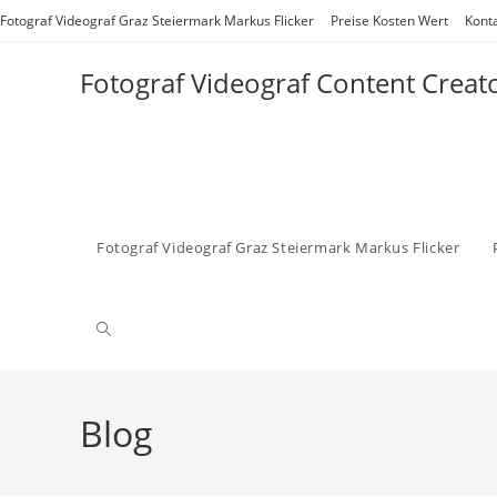
Zum
Fotograf Videograf Graz Steiermark Markus Flicker
Preise Kosten Wert
Kont
Inhalt
springen
Fotograf Videograf Content Creat
Fotograf Videograf Graz Steiermark Markus Flicker
Website-
Suche
Blog
umschalten