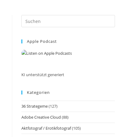
Press
Escape
to
Apple Podcast
close
the
search
panel.
KI unterstützt generiert
Kategorien
36 Strategeme
(127)
Adobe Creative Cloud
(88)
Aktfotograf / Erotikfotograf
(105)