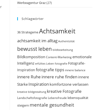
Werbeagentur Graz
(27)
ur
Schlagwörter
Achtsamkeit
36 Strategeme
achtsamkeit im alltag
Authentizität
bewusst leben
bildbearbeitung
Bildkomposition
emotionale
Content-Marketing
Intelligenz
Fotografie-
erfülltes Leben
fotografie
fotografie tipps
Inspiration
innere balance
innere Ruhe
innere ruhe finden
innere
Inspiration
Stärke
komfortzone verlassen
kreative Fotografie
kreative bildgestaltung
Landschaftsfotografie
Lebensfreude
lebensqualität
mentale gesundheit
steigern