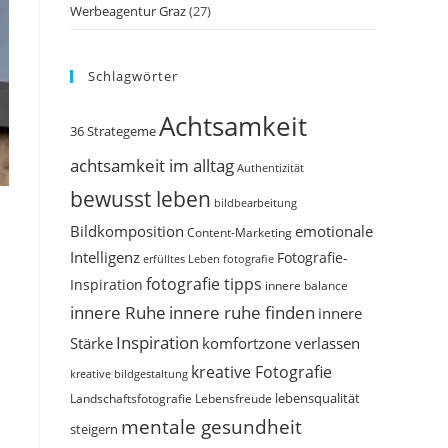
Werbeagentur Graz
(27)
Schlagwörter
Achtsamkeit
36 Strategeme
achtsamkeit im alltag
Authentizität
bewusst leben
bildbearbeitung
Bildkomposition
emotionale
Content-Marketing
Intelligenz
Fotografie-
erfülltes Leben
fotografie
fotografie tipps
Inspiration
innere balance
innere Ruhe
innere ruhe finden
innere
Inspiration
Stärke
komfortzone verlassen
kreative Fotografie
kreative bildgestaltung
Landschaftsfotografie
Lebensfreude
lebensqualität
mentale gesundheit
steigern