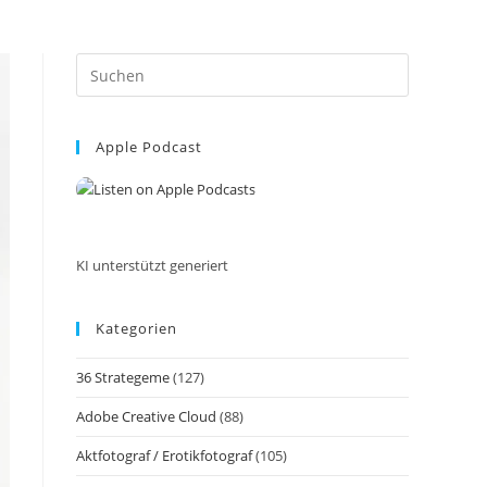
Press
Escape
to
Apple Podcast
close
the
search
panel.
KI unterstützt generiert
Kategorien
36 Strategeme
(127)
Adobe Creative Cloud
(88)
Aktfotograf / Erotikfotograf
(105)