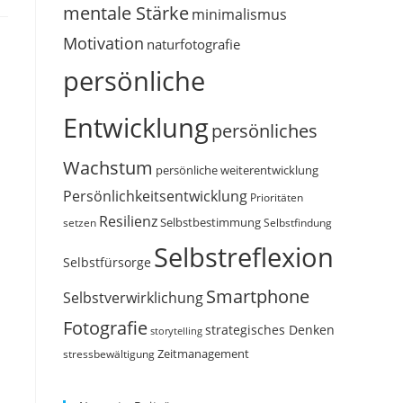
mentale Stärke
minimalismus
Motivation
naturfotografie
persönliche
Entwicklung
persönliches
Wachstum
persönliche weiterentwicklung
Persönlichkeitsentwicklung
Prioritäten
Resilienz
Selbstbestimmung
setzen
Selbstfindung
Selbstreflexion
Selbstfürsorge
Smartphone
Selbstverwirklichung
Fotografie
strategisches Denken
storytelling
Zeitmanagement
stressbewältigung