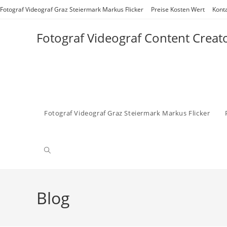
Zum
Fotograf Videograf Graz Steiermark Markus Flicker
Preise Kosten Wert
Kont
Inhalt
springen
Fotograf Videograf Content Creat
Fotograf Videograf Graz Steiermark Markus Flicker
Website-
Suche
Blog
umschalten