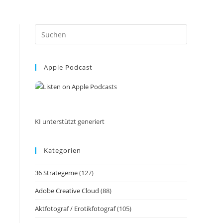
Press
Escape
to
Apple Podcast
close
the
search
panel.
KI unterstützt generiert
Kategorien
36 Strategeme
(127)
Adobe Creative Cloud
(88)
Aktfotograf / Erotikfotograf
(105)