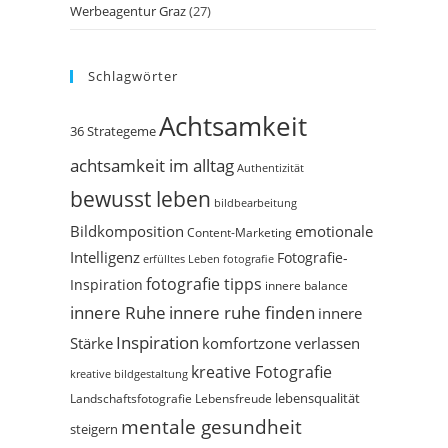
Werbeagentur Graz
(27)
Schlagwörter
Achtsamkeit
36 Strategeme
achtsamkeit im alltag
Authentizität
bewusst leben
bildbearbeitung
Bildkomposition
emotionale
Content-Marketing
Intelligenz
Fotografie-
erfülltes Leben
fotografie
fotografie tipps
Inspiration
innere balance
innere Ruhe
innere ruhe finden
innere
Inspiration
Stärke
komfortzone verlassen
kreative Fotografie
kreative bildgestaltung
Landschaftsfotografie
Lebensfreude
lebensqualität
mentale gesundheit
steigern