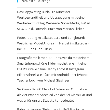
Neueste Beiträge
Das Copywriting Buch. Die Kunst der
Wortgewandtheit und Überzeugung mit deinem
Werbetext für Blog, Webseite, Social Media, E-Mail,
SEO, … inkl. Formeln. Buch von Markus Flicker
Fotoshooting mit Skateboard und Longboard:
Weibliches Model Andrea im Herbst im Skatepark
inkl. 10 Tipps und Tricks
Fotografieren lernen: 13 Tipps, wie du mit deinem
Smartphone schöne Bilder machst, wie mit einer
DSLR! Erstelle deine Handy Fotos & Instagram
Bilder schnell & einfach mit Android oder iPhone
Taschenbuch von Michael Giesinger
Sei Giorni Bar 6G Gleisdorf: Wenn ein Ort mehr ist
als vier Wände: Abschied von der Sei Gior­ni Bar und
was er für unsere Stadtkultur bedeutet
Fotospaziergang Steiermark im Frühling in der