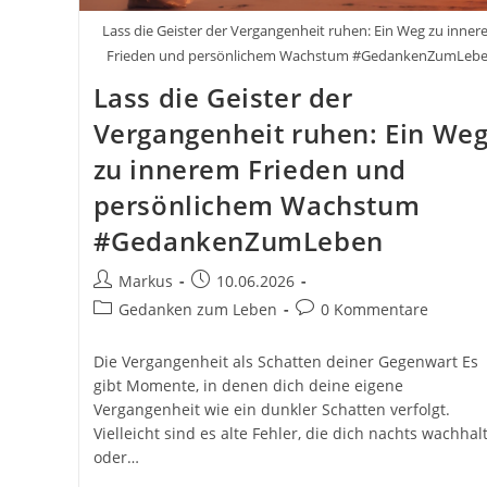
Lass die Geister der Vergangenheit ruhen: Ein Weg zu inne
Frieden und persönlichem Wachstum #GedankenZumLeb
Lass die Geister der
Vergangenheit ruhen: Ein We
zu innerem Frieden und
persönlichem Wachstum
#GedankenZumLeben
Beitrags-
Beitrag
Markus
10.06.2026
Autor:
veröffentlicht:
Beitrags-
Beitrags-
Gedanken zum Leben
0 Kommentare
Kategorie:
Kommentare:
Die Vergangenheit als Schatten deiner Gegenwart Es
gibt Momente, in denen dich deine eigene
Vergangenheit wie ein dunkler Schatten verfolgt.
Vielleicht sind es alte Fehler, die dich nachts wachhal
oder…