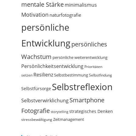
mentale Stärke
minimalismus
Motivation
naturfotografie
persönliche
Entwicklung
persönliches
Wachstum
persönliche weiterentwicklung
Persönlichkeitsentwicklung
Prioritäten
Resilienz
Selbstbestimmung
setzen
Selbstfindung
Selbstreflexion
Selbstfürsorge
Smartphone
Selbstverwirklichung
Fotografie
strategisches Denken
storytelling
Zeitmanagement
stressbewältigung