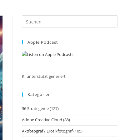
Press
Escape
to
Apple Podcast
close
the
search
panel.
KI unterstützt generiert
Kategorien
36 Strategeme
(127)
Adobe Creative Cloud
(88)
Aktfotograf / Erotikfotograf
(105)