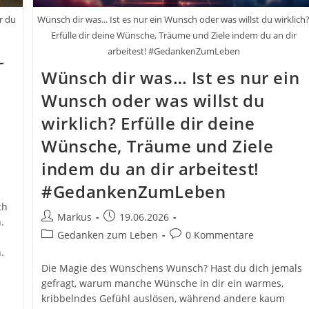
r du
Wünsch dir was... Ist es nur ein Wunsch oder was willst du wirklich
Erfülle dir deine Wünsche, Träume und Ziele indem du an dir
arbeitest! #GedankenZumLeben
–
Wünsch dir was… Ist es nur ein
Wunsch oder was willst du
wirklich? Erfülle dir deine
Wünsche, Träume und Ziele
indem du an dir arbeitest!
#GedankenZumLeben
ch
Beitrags-
Beitrag
Markus
19.06.2026
.
Autor:
veröffentlicht:
Beitrags-
Beitrags-
Gedanken zum Leben
0 Kommentare
Kategorie:
Kommentare:
.
Die Magie des Wünschens Wunsch? Hast du dich jemals
gefragt, warum manche Wünsche in dir ein warmes,
kribbelndes Gefühl auslösen, während andere kaum