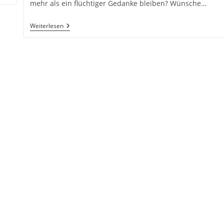
mehr als ein flüchtiger Gedanke bleiben? Wünsche…
Wünsch
Weiterlesen
Dir
Was…
Ist
Es
Nur
Ein
Wunsch
Oder
Was
Willst
Du
Wirklich?
Erfülle
Dir
Deine
Wünsche,
Träume
Und
Ziele
Indem
Du
An
Dir
Arbeitest!