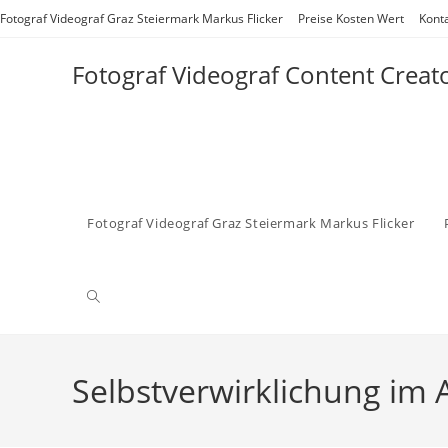
Zum
Fotograf Videograf Graz Steiermark Markus Flicker
Preise Kosten Wert
Kont
Inhalt
springen
Fotograf Videograf Content Creat
Fotograf Videograf Graz Steiermark Markus Flicker
Website-
Suche
Selbstverwirklichung im A
umschalten