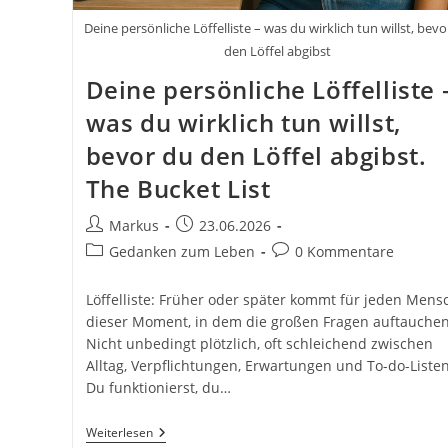
Deine persönliche Löffelliste – was du wirklich tun willst, bevo
den Löffel abgibst
Deine persönliche Löffelliste 
was du wirklich tun willst,
bevor du den Löffel abgibst.
The Bucket List
Beitrags-
Beitrag
Markus
23.06.2026
Autor:
veröffentlicht:
Beitrags-
Beitrags-
Gedanken zum Leben
0 Kommentare
Kategorie:
Kommentare:
Löffelliste: Früher oder später kommt für jeden Mens
dieser Moment, in dem die großen Fragen auftauchen
Nicht unbedingt plötzlich, oft schleichend zwischen
Alltag, Verpflichtungen, Erwartungen und To-do-Listen
Du funktionierst, du…
Deine
Weiterlesen