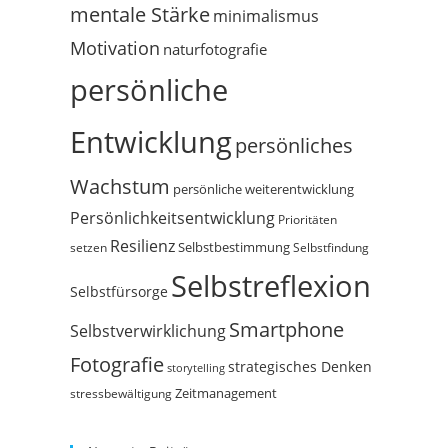
mentale Stärke
minimalismus
Motivation
naturfotografie
persönliche
Entwicklung
persönliches
Wachstum
persönliche weiterentwicklung
Persönlichkeitsentwicklung
Prioritäten
Resilienz
Selbstbestimmung
setzen
Selbstfindung
Selbstreflexion
Selbstfürsorge
Smartphone
Selbstverwirklichung
Fotografie
strategisches Denken
storytelling
Zeitmanagement
stressbewältigung