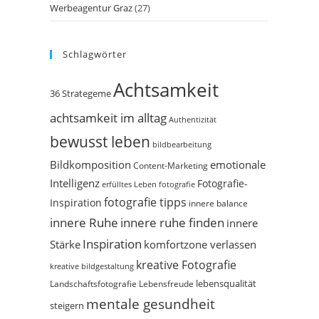
Werbeagentur Graz
(27)
Schlagwörter
Achtsamkeit
36 Strategeme
achtsamkeit im alltag
Authentizität
bewusst leben
bildbearbeitung
Bildkomposition
emotionale
Content-Marketing
Intelligenz
Fotografie-
erfülltes Leben
fotografie
fotografie tipps
Inspiration
innere balance
innere Ruhe
innere ruhe finden
innere
Inspiration
Stärke
komfortzone verlassen
kreative Fotografie
kreative bildgestaltung
Landschaftsfotografie
Lebensfreude
lebensqualität
mentale gesundheit
steigern