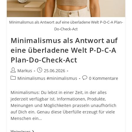
Minimalismus als Antwort auf eine überladene Welt P-D-C-A Plan-
Do-Check-Act
Minimalismus als Antwort auf
eine überladene Welt P-D-C-A
Plan-Do-Check-Act
Beitrags-
Beitrag
Markus
25.06.2026
Autor:
veröffentlicht:
Beitrags-
Beitrags-
Minimalismus #minimalismus
0 Kommentare
Kategorie:
Kommentare:
Minimalismus: Du lebst in einer Zeit, in der alles
jederzeit verfügbar ist. Informationen, Produkte,
Meinungen und Möglichkeiten prasseln unaufhörlich
auf Dich ein. Genau diese Überfülle erzeugt für viele
Menschen ein…
Minimalismus
Weiterlesen