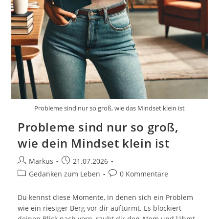
Probleme sind nur so groß, wie das Mindset klein ist
Probleme sind nur so groß,
wie dein Mindset klein ist
Beitrags-
Beitrag
Markus
21.07.2026
Autor:
veröffentlicht:
Beitrags-
Beitrags-
Gedanken zum Leben
0 Kommentare
Kategorie:
Kommentare:
Du kennst diese Momente, in denen sich ein Problem
wie ein riesiger Berg vor dir auftürmt. Es blockiert
deinen Blick nach vorn, raubt dir den Atem und lähmt