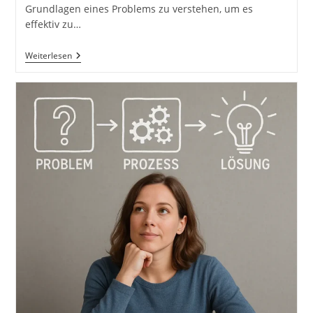
Grundlagen eines Problems zu verstehen, um es
effektiv zu…
Nemoto:
Weiterlesen
Die
Wurzeln
Oder
Grundlagen
Eines
Problems
Zu
Verstehen,
Um
Es
Effektiv
Zu
Lösen