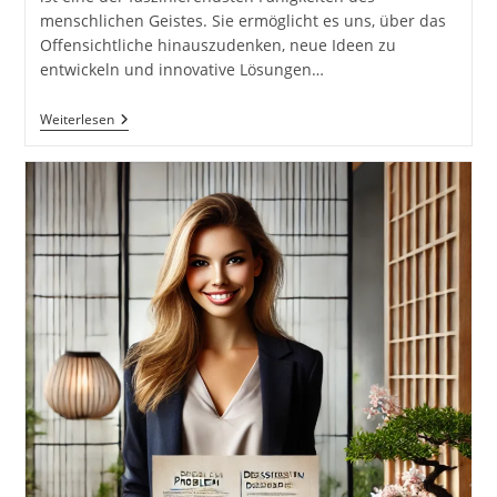
menschlichen Geistes. Sie ermöglicht es uns, über das
Offensichtliche hinauszudenken, neue Ideen zu
entwickeln und innovative Lösungen…
Was
Weiterlesen
Bedeutet
Kreativität
&
Kreativ
Sein?
Kreativität:
Wie
Unser
Denken
Die
Welt
Immer
Wieder
Neu
Erschafft
Von
David
Eagleman
(Autor),
Anthony
Brandt