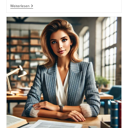
Die
Weiterlesen
Kluge
Krähe
Kaja
Und
Das
Geheimnis
Des
Zauberwalds.
30
Spannende
Und
Lehrreiche
Kindergeschichten
Im
Wald