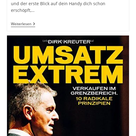
und der erste Blick auf dein Handy dich schon
erschöpft,…
Problem
Weiterlesen
Prozess
Lösung.
Wenn
Der
Wandel
Ruft
–
Vom
Chaos
Zur
Klarheit.
Wie
Du
Herausforderungen
Systematisch
Überwindest