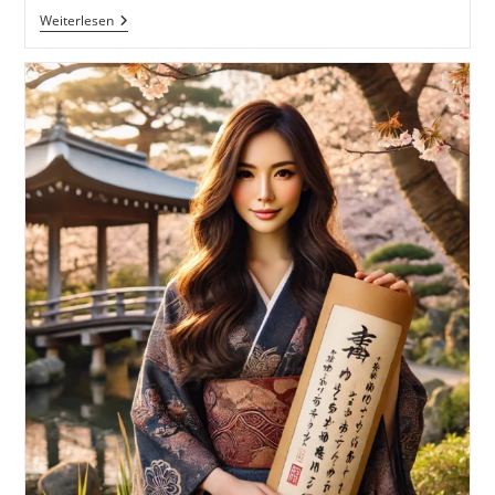
Not
Weiterlesen
All
Readers
Are
Leaders,
But
All
Leaders
Are
Readers.
Nicht
Alle
Leser
Sind
Führer,
Aber
Alle
Führer
Sind
Leser
Inkl.
37
Tipps
Und
Tricks