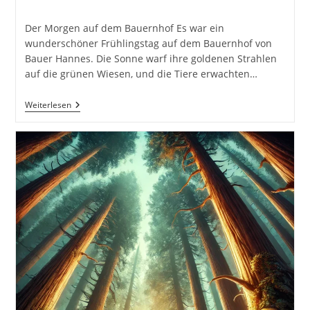
Kommentare:
Der Morgen auf dem Bauernhof Es war ein
wunderschöner Frühlingstag auf dem Bauernhof von
Bauer Hannes. Die Sonne warf ihre goldenen Strahlen
auf die grünen Wiesen, und die Tiere erwachten…
Das
Weiterlesen
Große
Abenteuer
Von
Greta,
Der
Neugierigen
Gans.
20
Spannende
Und
Lehrreiche
Kindergeschichten
Am
Bauernhof