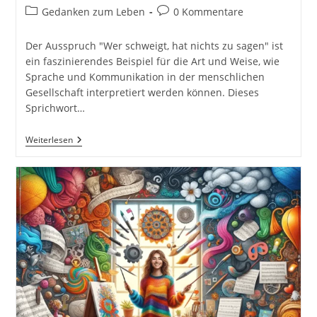
Autor:
veröffentlicht:
Beitrags-
Beitrags-
Gedanken zum Leben
0 Kommentare
Kategorie:
Kommentare:
Der Ausspruch "Wer schweigt, hat nichts zu sagen" ist
ein faszinierendes Beispiel für die Art und Weise, wie
Sprache und Kommunikation in der menschlichen
Gesellschaft interpretiert werden können. Dieses
Sprichwort…
Wer
Weiterlesen
Schweigt,
Hat
Nichts
Zu
Sagen.
Die
Tiefe
Des
Schweigens:
Einblicke
In
Sprache
Und
Kommunikation
#GedankenZumLeben