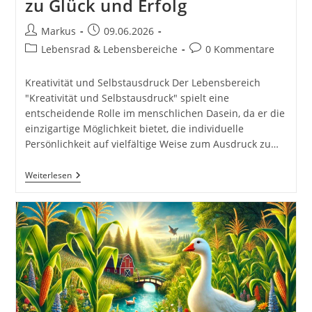
zu Glück und Erfolg
Beitrags-
Beitrag
Markus
09.06.2026
Autor:
veröffentlicht:
Beitrags-
Beitrags-
Lebensrad & Lebensbereiche
0 Kommentare
Kategorie:
Kommentare:
Kreativität und Selbstausdruck Der Lebensbereich
"Kreativität und Selbstausdruck" spielt eine
entscheidende Rolle im menschlichen Dasein, da er die
einzigartige Möglichkeit bietet, die individuelle
Persönlichkeit auf vielfältige Weise zum Ausdruck zu…
Kreativität
Weiterlesen
Und
Selbstausdruck.
Dein
Lebensrad
Drehen:
12
Schlüsselbereiche
Für
Ein
Erfülltes
Leben:
Dein