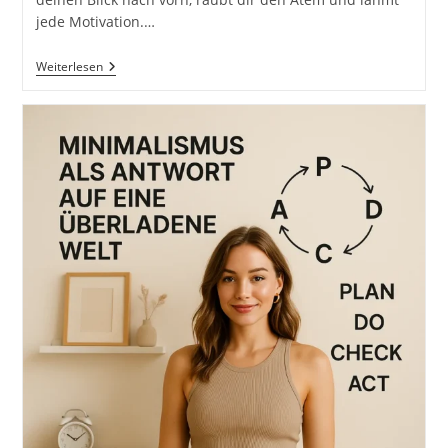
jede Motivation.…
Probleme
Weiterlesen
Sind
Nur
So
Groß,
Wie
Dein
Mindset
Klein
Ist