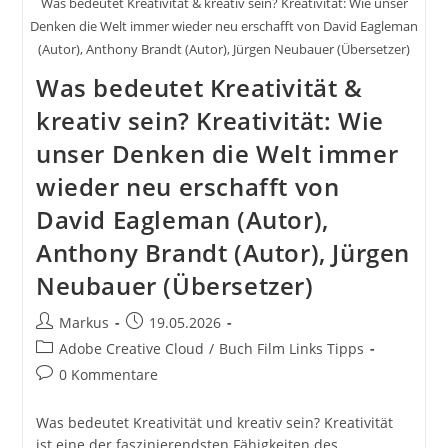
Was bedeutet Kreativität & kreativ sein? Kreativität: Wie unser
Denken die Welt immer wieder neu erschafft von David Eagleman
(Autor), Anthony Brandt (Autor), Jürgen Neubauer (Übersetzer)
Was bedeutet Kreativität &
kreativ sein? Kreativität: Wie
unser Denken die Welt immer
wieder neu erschafft von
David Eagleman (Autor),
Anthony Brandt (Autor), Jürgen
Neubauer (Übersetzer)
Beitrags-
Beitrag
Markus
19.05.2026
Autor:
veröffentlicht:
Beitrags-
Adobe Creative Cloud
/
Buch Film Links Tipps
Kategorie:
Beitrags-
0 Kommentare
Kommentare:
Was bedeutet Kreativität und kreativ sein? Kreativität
ist eine der faszinierendsten Fähigkeiten des