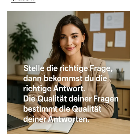
Als
Antwort
Auf
Eine
Überladene
Welt
P-
D-
C-
A
Plan-
Do-
Check-
Act