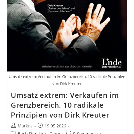
Umsatz extrem: Verkaufen im Grenzbereich. 10 radikale Prinzipien
von Dirk Kreuter
Umsatz extrem: Verkaufen im
Grenzbereich. 10 radikale
Prinzipien von Dirk Kreuter
Beitrags-
Beitrag
Markus
19.05.2026
Autor:
veröffentlicht:
Beitrags-
Beitrags-
Buch Film Links Tipps
0 Kommentare