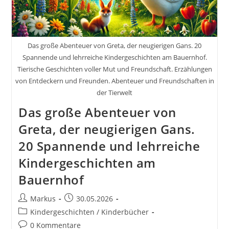
Schlüssel
Zu
Glück
Und
Erfolg
Das große Abenteuer von Greta, der neugierigen Gans. 20
Spannende und lehrreiche Kindergeschichten am Bauernhof.
Tierische Geschichten voller Mut und Freundschaft. Erzählungen
von Entdeckern und Freunden. Abenteuer und Freundschaften in
der Tierwelt
Das große Abenteuer von
Greta, der neugierigen Gans.
20 Spannende und lehrreiche
Kindergeschichten am
Bauernhof
Beitrags-
Beitrag
Markus
30.05.2026
Autor:
veröffentlicht:
Beitrags-
Kindergeschichten / Kinderbücher
Kategorie:
Beitrags-
0 Kommentare