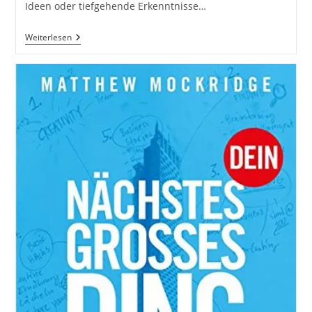
Ideen oder tiefgehende Erkenntnisse…
Stelle
Weiterlesen
Die
Richtige
Frage,
Dann
Bekommst
Du
Die
Richtige
Antwort
Inkl.
5
Tipps.
Die
Qualität
Deiner
Fragen
Bestimmt
Die
Qualität
Deiner
Antworten.