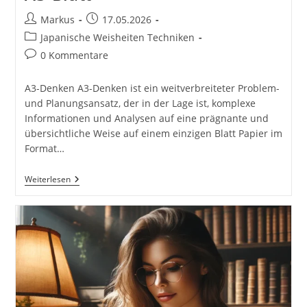
Beitrags-
Beitrag
Markus
17.05.2026
Autor:
veröffentlicht:
Beitrags-
Japanische Weisheiten Techniken
Kategorie:
Beitrags-
0 Kommentare
Kommentare:
A3-Denken A3-Denken ist ein weitverbreiteter Problem-
und Planungsansatz, der in der Lage ist, komplexe
Informationen und Analysen auf eine prägnante und
übersichtliche Weise auf einem einzigen Blatt Papier im
Format…
A3-
Weiterlesen
Denken
–
Begrenzung
Des
Verfügbaren
Raums
Auf
Einem
A3-
Blatt