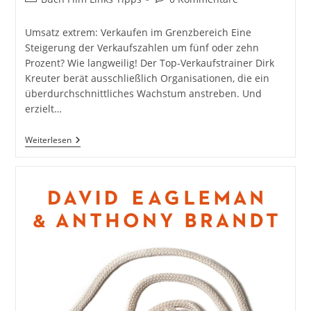
Kategorie:
Kommentare:
Umsatz extrem: Verkaufen im Grenzbereich Eine
Steigerung der Verkaufszahlen um fünf oder zehn
Prozent? Wie langweilig! Der Top-Verkaufstrainer Dirk
Kreuter berät ausschließlich Organisationen, die ein
überdurchschnittliches Wachstum anstreben. Und
erzielt…
Umsatz
Weiterlesen
Extrem:
Verkaufen
Im
Grenzbereich.
10
Radikale
Prinzipien
Von
Dirk
Kreuter