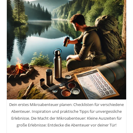
#visitsalzkammergut
#bergeseen
St.
Georgen
Im
Attergau
Inkl.
27
Reisetipps
&
Tricks
Für
Deinen
Aufenthalt
Dein erstes Mikroabenteuer planen: Checklisten für verschiedene
Abenteuer. Inspiration und praktische Tipps für unvergessliche
Erlebnisse. Die Macht der Mikroabenteuer: Kleine Auszeiten für
große Erlebnisse: Entdecke die Abenteuer vor deiner Tür!