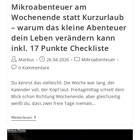
Mikroabenteuer am
Wochenende statt Kurzurlaub
– warum das kleine Abenteuer
dein Leben verändern kann
inkl. 17 Punkte Checkliste
Beitrags-
Beitrag
Beitrags-
Markus
26.04.2026
Mikroabenteuer
Autor:
veröffentlicht:
Kategorie:
Beitrags-
0 Kommentare
Kommentare:
Du kennst das vielleicht: Die Woche war lang, der
Kalender voll, der Kopf laut. Freitagmittag schielt dein
Blick schon Richtung Wochenende, aber gleichzeitig
weißt du, dass zwei freie Tage niemals…
Mikroabenteuer
Weiterlesen
Am
Wochenende
Statt
Kurzurlaub