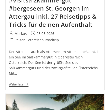
#visitsalzkammergut
#bergeseen St. Georgen im
Attergau inkl. 27 Reisetipps &
Tricks für deinen Aufenthalt
Beitrags-
Beitrag
Markus
25.05.2026
Autor:
veröffentlicht:
Beitrags-
Reisen Fotoreisen Roadtrip
Kategorie:
Der Attersee, auch als Attersee am Attersee bekannt, ist
ein See im Salzkammergut in Oberösterreich,
Österreich. Der See ist der größte See des
Salzkammerguts und der zweitgrößte See Österreichs.
Mit…
Attersee
Weiterlesen
Am
Attersee
In
Oberösterreich
Salzkammergut
#sommerfrische