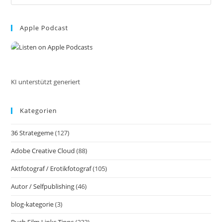
Es
to
Apple Podcast
clo
the
sea
pan
KI unterstützt generiert
Kategorien
36 Strategeme
(127)
Adobe Creative Cloud
(88)
Aktfotograf / Erotikfotograf
(105)
Autor / Selfpublishing
(46)
blog-kategorie
(3)