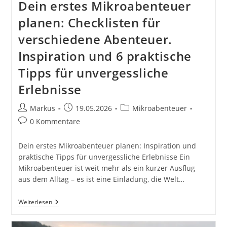
Dein erstes Mikroabenteuer
planen: Checklisten für
verschiedene Abenteuer.
Inspiration und 6 praktische
Tipps für unvergessliche
Erlebnisse
Beitrags-
Beitrag
Beitrags-
Markus
19.05.2026
Mikroabenteuer
Autor:
veröffentlicht:
Kategorie:
Beitrags-
0 Kommentare
Kommentare:
Dein erstes Mikroabenteuer planen: Inspiration und
praktische Tipps für unvergessliche Erlebnisse Ein
Mikroabenteuer ist weit mehr als ein kurzer Ausflug
aus dem Alltag – es ist eine Einladung, die Welt…
Dein
Weiterlesen
Erstes
Mikroabenteuer
Planen: