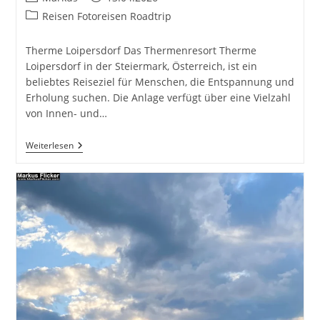
Autor:
veröffentlicht:
Beitrags-
Reisen Fotoreisen Roadtrip
Kategorie:
Therme Loipersdorf Das Thermenresort Therme
Loipersdorf in der Steiermark, Österreich, ist ein
beliebtes Reiseziel für Menschen, die Entspannung und
Erholung suchen. Die Anlage verfügt über eine Vielzahl
von Innen- und…
Thermenresort
Weiterlesen
Therme
Loipersdorf
Steiermark
Inkl.
SCHAFFELBAD
#visitstyria
#visitaustria
#thermenresortloipersdorf
#loiftbeiuns