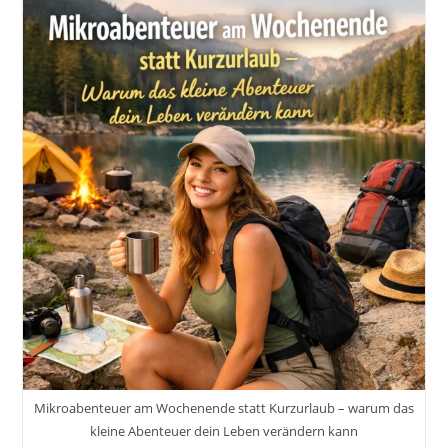
Checklisten
Für
Verschiedene
Abenteuer.
Inspiration
Und
6
Praktische
Tipps
Für
Unvergessliche
Erlebnisse
Mikroabenteuer am Wochenende statt Kurzurlaub – warum das
kleine Abenteuer dein Leben verändern kann