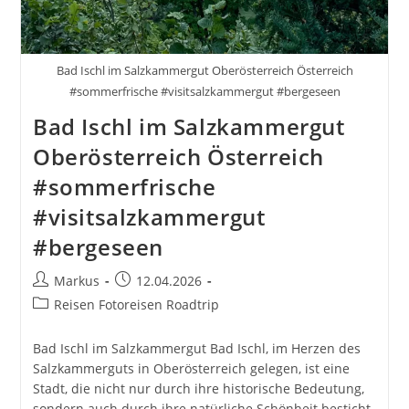
Bad Ischl im Salzkammergut Oberösterreich Österreich
#sommerfrische #visitsalzkammergut #bergeseen
Bad Ischl im Salzkammergut
Oberösterreich Österreich
#sommerfrische
#visitsalzkammergut
#bergeseen
Beitrags-
Beitrag
Markus
12.04.2026
Autor:
veröffentlicht:
Beitrags-
Reisen Fotoreisen Roadtrip
Kategorie:
Bad Ischl im Salzkammergut Bad Ischl, im Herzen des
Salzkammerguts in Oberösterreich gelegen, ist eine
Stadt, die nicht nur durch ihre historische Bedeutung,
sondern auch durch ihre natürliche Schönheit besticht.