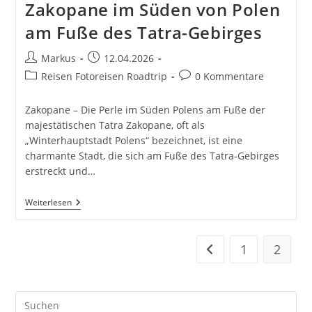
Zakopane im Süden von Polen
am Fuße des Tatra-Gebirges
Beitrags-
Beitrag
Markus
12.04.2026
Autor:
veröffentlicht:
Beitrags-
Beitrags-
Reisen Fotoreisen Roadtrip
0 Kommentare
Kategorie:
Kommentare:
Zakopane – Die Perle im Süden Polens am Fuße der
majestätischen Tatra Zakopane, oft als
„Winterhauptstadt Polens“ bezeichnet, ist eine
charmante Stadt, die sich am Fuße des Tatra-Gebirges
erstreckt und…
Zakopane
Weiterlesen
Im
Süden
Von
Polen
1
2
Zur vorherigen Seite
Am
Fuße
Des
Tatra-
Pre
Gebirges