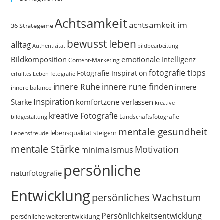
Achtsamkeit
achtsamkeit im
36 Strategeme
bewusst leben
alltag
bildbearbeitung
Authentizität
Bildkomposition
emotionale Intelligenz
Content-Marketing
fotografie tipps
Fotografie-Inspiration
erfülltes Leben
fotografie
innere Ruhe
innere ruhe finden
innere
innere balance
Inspiration
Stärke
komfortzone verlassen
kreative
kreative Fotografie
Landschaftsfotografie
bildgestaltung
mentale gesundheit
Lebensfreude
lebensqualität steigern
mentale Stärke
Motivation
minimalismus
persönliche
naturfotografie
Entwicklung
persönliches Wachstum
Persönlichkeitsentwicklung
persönliche weiterentwicklung