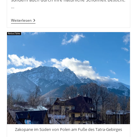
…
Bad
Weiterlesen
Ischl
Im
Salzkammergut
Oberösterreich
Österreich
#sommerfrische
#visitsalzkammergut
#bergeseen
Zakopane im Süden von Polen am Fuße des Tatra-Gebirges