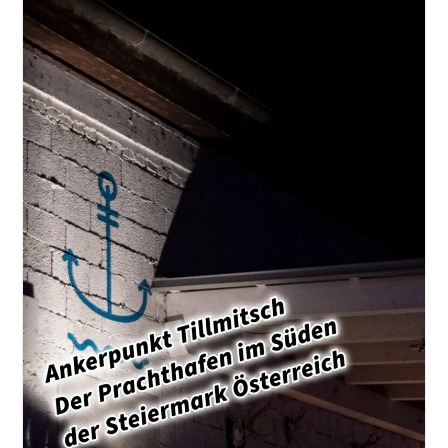
–
Warum
Das
Kleine
Abenteuer
Dein
Leben
Verändern
Kann
Inkl.
17
Punkte
Checkliste