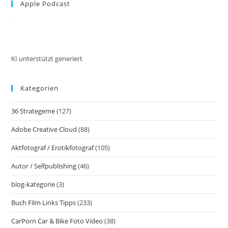
Apple Podcast
clo
the
sea
pan
KI unterstützt generiert
Kategorien
36 Strategeme
(127)
Adobe Creative Cloud
(88)
Aktfotograf / Erotikfotograf
(105)
Autor / Selfpublishing
(46)
blog-kategorie
(3)
Buch Film Links Tipps
(233)
CarPorn Car & Bike Foto Video
(38)