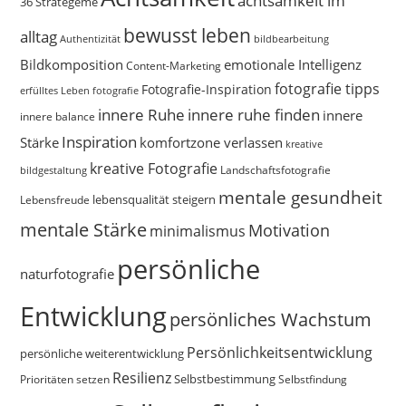
36 Strategeme
bewusst leben
alltag
bildbearbeitung
Authentizität
Bildkomposition
emotionale Intelligenz
Content-Marketing
fotografie tipps
Fotografie-Inspiration
erfülltes Leben
fotografie
innere Ruhe
innere ruhe finden
innere
innere balance
Inspiration
Stärke
komfortzone verlassen
kreative
kreative Fotografie
Landschaftsfotografie
bildgestaltung
mentale gesundheit
Lebensfreude
lebensqualität steigern
mentale Stärke
Motivation
minimalismus
persönliche
naturfotografie
Entwicklung
persönliches Wachstum
Persönlichkeitsentwicklung
persönliche weiterentwicklung
Resilienz
Selbstbestimmung
Prioritäten setzen
Selbstfindung