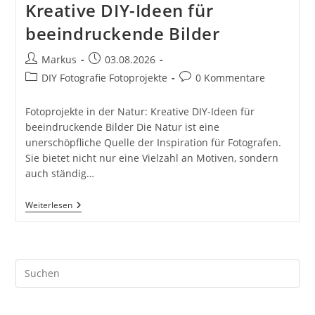
Kreative DIY-Ideen für
beeindruckende Bilder
Beitrags-
Beitrag
Markus
03.08.2026
Autor:
veröffentlicht:
Beitrags-
Beitrags-
DIY Fotografie Fotoprojekte
0 Kommentare
Kategorie:
Kommentare:
Fotoprojekte in der Natur: Kreative DIY-Ideen für
beeindruckende Bilder Die Natur ist eine
unerschöpfliche Quelle der Inspiration für Fotografen.
Sie bietet nicht nur eine Vielzahl an Motiven, sondern
auch ständig…
Fotoprojekte
Weiterlesen
In
Der
Natur:
Kreative
DIY-
Pre
Ideen
Für
Es
Beeindruckende
to
Bilder