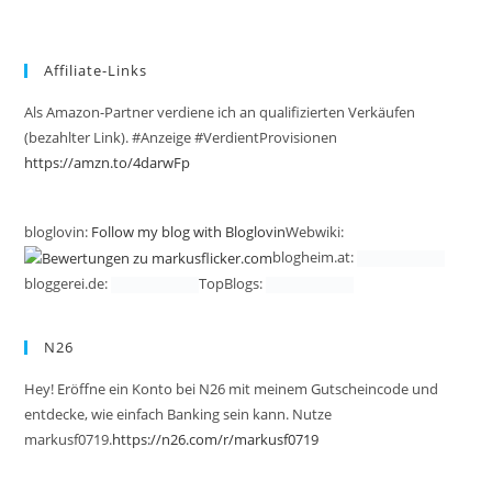
Affiliate-Links
Als Amazon-Partner verdiene ich an qualifizierten Verkäufen
(bezahlter Link). #Anzeige #VerdientProvisionen
https://amzn.to/4darwFp
bloglovin:
Follow my blog with Bloglovin
Webwiki:
blogheim.at:
bloggerei.de:
TopBlogs:
N26
Hey! Eröffne ein Konto bei N26 mit meinem Gutscheincode und
entdecke, wie einfach Banking sein kann. Nutze
markusf0719.
https://n26.com/r/markusf0719