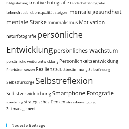
kreative Fotografie
Landschaftsfotografie
bildgestaltung
mentale gesundheit
Lebensfreude
lebensqualität steigern
mentale Stärke
Motivation
minimalismus
persönliche
naturfotografie
Entwicklung
persönliches Wachstum
Persönlichkeitsentwicklung
persönliche weiterentwicklung
Resilienz
Selbstbestimmung
Prioritäten setzen
Selbstfindung
Selbstreflexion
Selbstfürsorge
Smartphone Fotografie
Selbstverwirklichung
strategisches Denken
storytelling
stressbewältigung
Zeitmanagement
Neueste Beiträge