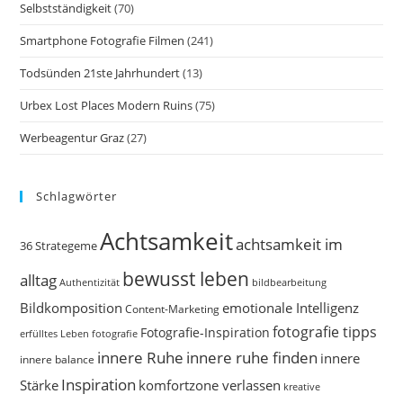
Selbstständigkeit
(70)
Smartphone Fotografie Filmen
(241)
Todsünden 21ste Jahrhundert
(13)
Urbex Lost Places Modern Ruins
(75)
Werbeagentur Graz
(27)
Schlagwörter
Achtsamkeit
achtsamkeit im
36 Strategeme
bewusst leben
alltag
bildbearbeitung
Authentizität
Bildkomposition
emotionale Intelligenz
Content-Marketing
fotografie tipps
Fotografie-Inspiration
erfülltes Leben
fotografie
innere Ruhe
innere ruhe finden
innere
innere balance
Inspiration
Stärke
komfortzone verlassen
kreative