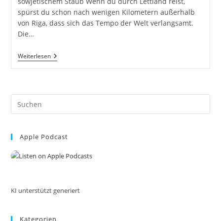
sowjetischem Staub Wenn du durch Lettland reist,
spürst du schon nach wenigen Kilometern außerhalb
von Riga, dass sich das Tempo der Welt verlangsamt.
Die…
Lettland
Weiterlesen
–
Zwischen
Baltischer
Melancholie
Und
Pre
Sowjetischem
Staub
Es
Inkl.
to
8
Verlassene
Apple Podcast
clo
Orte
the
sea
pan
KI unterstützt generiert
Kategorien