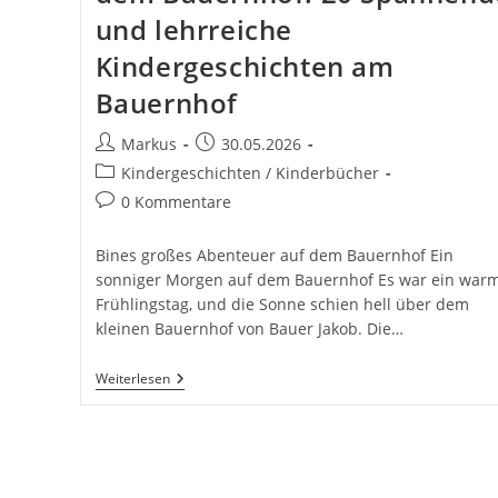
und lehrreiche
Kindergeschichten am
Bauernhof
Beitrags-
Beitrag
Markus
30.05.2026
Autor:
veröffentlicht:
Beitrags-
Kindergeschichten / Kinderbücher
Kategorie:
Beitrags-
0 Kommentare
Kommentare:
Bines großes Abenteuer auf dem Bauernhof Ein
sonniger Morgen auf dem Bauernhof Es war ein war
Frühlingstag, und die Sonne schien hell über dem
kleinen Bauernhof von Bauer Jakob. Die…
Bines
Weiterlesen
Großes
Abenteuer
Auf
Dem
Bauernhof.
20