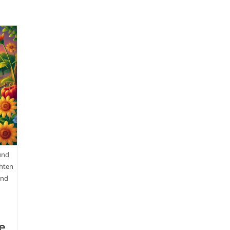
und
chten
und
e