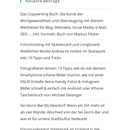
Neueste Beiträge
Das Copywriting Buch. Die Kunst der
Wortgewandtheit und Überzeugung mit deinem
Werbetext für Blog, Webseite, Social Media, E-Mail,
SEO, … inkl. Formeln. Buch von Markus Flicker
Fotoshooting mit Skateboard und Longboard:
Weibliches Model Andrea im Herbst im Skatepark
inkl. 10 Tipps und Tricks
Fotografieren lernen: 13 Tipps, wie du mit deinem
Smartphone schöne Bilder machst, wie mit einer
DSLR! Erstelle deine Handy Fotos & Instagram
Bilder schnell & einfach mit Android oder iPhone
Taschenbuch von Michael Giesinger
Sei Giorni Bar 6G Gleisdorf: Wenn ein Ort mehr ist
als vier Wände: Abschied von der Sei Gior­ni Bar und
was er für unsere Stadtkultur bedeutet
Fotospaziergang Steiermark im Frühling in der