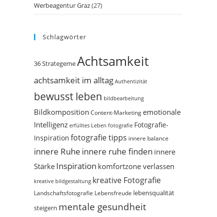
Werbeagentur Graz
(27)
Schlagwörter
Achtsamkeit
36 Strategeme
achtsamkeit im alltag
Authentizität
bewusst leben
bildbearbeitung
Bildkomposition
emotionale
Content-Marketing
Intelligenz
Fotografie-
erfülltes Leben
fotografie
fotografie tipps
Inspiration
innere balance
innere Ruhe
innere ruhe finden
innere
Inspiration
Stärke
komfortzone verlassen
kreative Fotografie
kreative bildgestaltung
Landschaftsfotografie
Lebensfreude
lebensqualität
mentale gesundheit
steigern