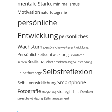
mentale Stärke
minimalismus
Motivation
naturfotografie
persönliche
Entwicklung
persönliches
Wachstum
persönliche weiterentwicklung
Persönlichkeitsentwicklung
Prioritäten
Resilienz
Selbstbestimmung
setzen
Selbstfindung
Selbstreflexion
Selbstfürsorge
Smartphone
Selbstverwirklichung
Fotografie
strategisches Denken
storytelling
Zeitmanagement
stressbewältigung