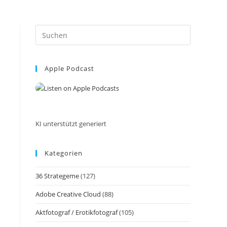
Press
Escape
to
Apple Podcast
close
the
search
panel.
KI unterstützt generiert
Kategorien
36 Strategeme
(127)
Adobe Creative Cloud
(88)
Aktfotograf / Erotikfotograf
(105)