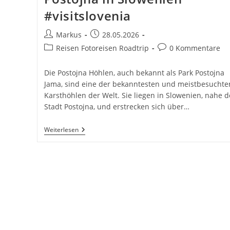
#visitslovenia
Beitrags-
Beitrag
Markus
28.05.2026
Autor:
veröffentlicht:
Beitrags-
Beitrags-
Reisen Fotoreisen Roadtrip
0 Kommentare
Kategorie:
Kommentare:
Die Postojna Höhlen, auch bekannt als Park Postojna
Jama, sind eine der bekanntesten und meistbesuchte
Karsthöhlen der Welt. Sie liegen in Slowenien, nahe d
Stadt Postojna, und erstrecken sich über…
Park
Weiterlesen
Postojna
Jama
Höhlen
Von
Postojna
In
Slowenien
#visitslovenia