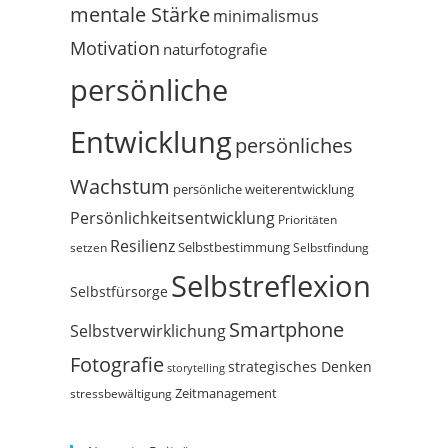
mentale Stärke
minimalismus
Motivation
naturfotografie
persönliche
Entwicklung
persönliches
Wachstum
persönliche weiterentwicklung
Persönlichkeitsentwicklung
Prioritäten
Resilienz
Selbstbestimmung
setzen
Selbstfindung
Selbstreflexion
Selbstfürsorge
Smartphone
Selbstverwirklichung
Fotografie
strategisches Denken
storytelling
Zeitmanagement
stressbewältigung