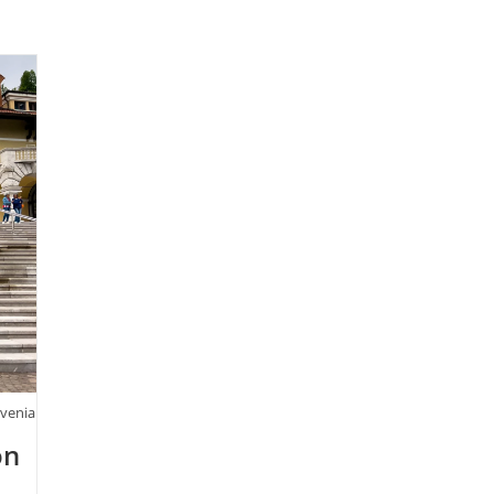
ovenia
on