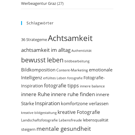
Werbeagentur Graz
(27)
Schlagwörter
Achtsamkeit
36 Strategeme
achtsamkeit im alltag
Authentizität
bewusst leben
bildbearbeitung
Bildkomposition
emotionale
Content-Marketing
Intelligenz
Fotografie-
erfülltes Leben
fotografie
fotografie tipps
Inspiration
innere balance
innere Ruhe
innere ruhe finden
innere
Inspiration
Stärke
komfortzone verlassen
kreative Fotografie
kreative bildgestaltung
Landschaftsfotografie
Lebensfreude
lebensqualität
mentale gesundheit
steigern