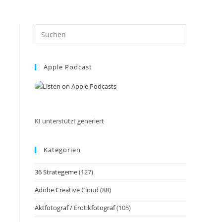
Press
Escape
to
Apple Podcast
close
the
search
panel.
KI unterstützt generiert
Kategorien
36 Strategeme
(127)
Adobe Creative Cloud
(88)
Aktfotograf / Erotikfotograf
(105)