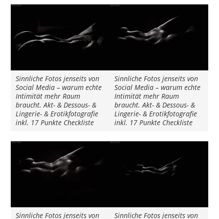
Sinnliche Fotos jenseits von
Sinnliche Fotos jenseits von
Social Media – warum echte
Social Media – warum echte
Intimität mehr Raum
Intimität mehr Raum
braucht. Akt- & Dessous- &
braucht. Akt- & Dessous- &
Lingerie- & Erotikfotografie
Lingerie- & Erotikfotografie
inkl. 17 Punkte Checkliste
inkl. 17 Punkte Checkliste
Sinnliche Fotos jenseits von
Sinnliche Fotos jenseits von