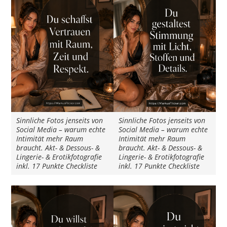
Sinnliche Fotos jenseits von
Sinnliche Fotos jenseits von
Social Media – warum echte
Social Media – warum echte
Intimität mehr Raum
Intimität mehr Raum
braucht. Akt- & Dessous- &
braucht. Akt- & Dessous- &
Lingerie- & Erotikfotografie
Lingerie- & Erotikfotografie
inkl. 17 Punkte Checkliste
inkl. 17 Punkte Checkliste