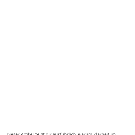
Dieser Artikel zeigt dir ausführlich, warum Klarheit im