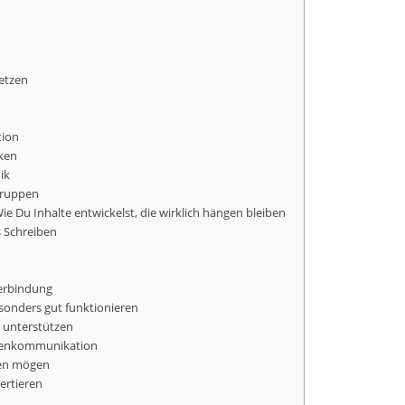
setzen
tion
rken
ik
lgruppen
ie Du Inhalte entwickelst, die wirklich hängen bleiben
s Schreiben
Verbindung
sonders gut funktionieren
n unterstützen
rkenkommunikation
ten mögen
ertieren