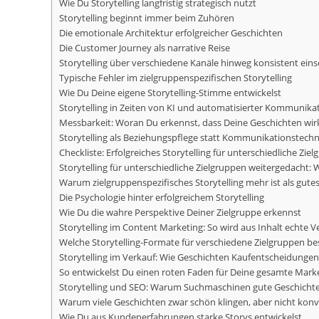
Wie Du Storytelling langfristig strategisch nutzt
Storytelling beginnt immer beim Zuhören
Die emotionale Architektur erfolgreicher Geschichten
Die Customer Journey als narrative Reise
Storytelling über verschiedene Kanäle hinweg konsistent ein
Typische Fehler im zielgruppenspezifischen Storytelling
Wie Du Deine eigene Storytelling-Stimme entwickelst
Storytelling in Zeiten von KI und automatisierter Kommunika
Messbarkeit: Woran Du erkennst, dass Deine Geschichten wi
Storytelling als Beziehungspflege statt Kommunikationstechn
Checkliste: Erfolgreiches Storytelling für unterschiedliche Zie
Storytelling für unterschiedliche Zielgruppen weitergedacht: W
Warum zielgruppenspezifisches Storytelling mehr ist als gute
Die Psychologie hinter erfolgreichem Storytelling
Wie Du die wahre Perspektive Deiner Zielgruppe erkennst
Storytelling im Content Marketing: So wird aus Inhalt echte 
Welche Storytelling-Formate für verschiedene Zielgruppen be
Storytelling im Verkauf: Wie Geschichten Kaufentscheidunge
So entwickelst Du einen roten Faden für Deine gesamte Ma
Storytelling und SEO: Warum Suchmaschinen gute Geschich
Warum viele Geschichten zwar schön klingen, aber nicht konv
Wie Du aus Kundenerfahrungen starke Storys entwickelst