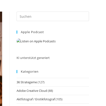
Press
Escape
to
Apple Podcast
close
the
search
panel.
KI unterstützt generiert
Kategorien
36 Strategeme
(127)
Adobe Creative Cloud
(88)
Aktfotograf / Erotikfotograf
(105)