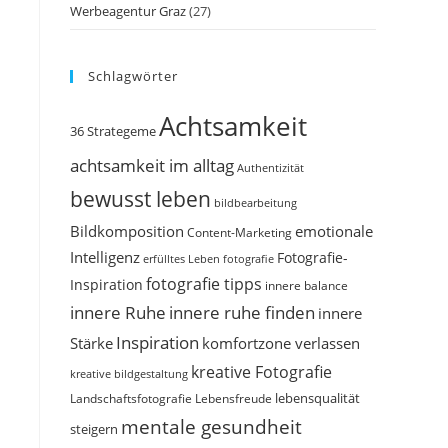
Werbeagentur Graz
(27)
Schlagwörter
Achtsamkeit
36 Strategeme
achtsamkeit im alltag
Authentizität
bewusst leben
bildbearbeitung
Bildkomposition
emotionale
Content-Marketing
Intelligenz
Fotografie-
erfülltes Leben
fotografie
fotografie tipps
Inspiration
innere balance
innere Ruhe
innere ruhe finden
innere
Inspiration
Stärke
komfortzone verlassen
kreative Fotografie
kreative bildgestaltung
Landschaftsfotografie
Lebensfreude
lebensqualität
mentale gesundheit
steigern