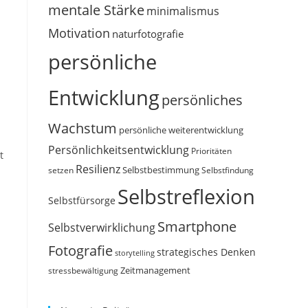
mentale Stärke
minimalismus
Motivation
naturfotografie
persönliche
Entwicklung
persönliches
Wachstum
persönliche weiterentwicklung
Persönlichkeitsentwicklung
Prioritäten
t
Resilienz
Selbstbestimmung
setzen
Selbstfindung
Selbstreflexion
Selbstfürsorge
Smartphone
Selbstverwirklichung
Fotografie
strategisches Denken
storytelling
Zeitmanagement
stressbewältigung