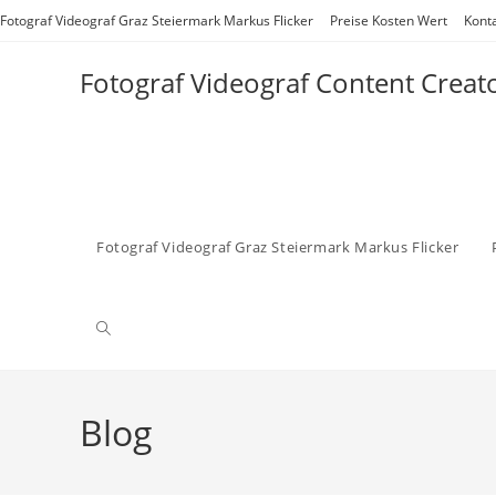
Zum
Fotograf Videograf Graz Steiermark Markus Flicker
Preise Kosten Wert
Kont
Inhalt
springen
Fotograf Videograf Content Creat
Fotograf Videograf Graz Steiermark Markus Flicker
Website-
Suche
Blog
umschalten