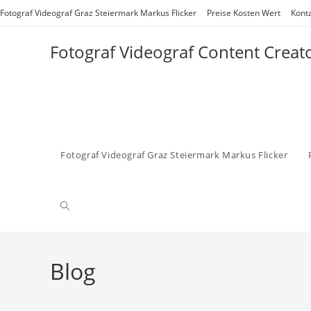
Zum
Fotograf Videograf Graz Steiermark Markus Flicker
Preise Kosten Wert
Kont
Inhalt
springen
Fotograf Videograf Content Creat
Fotograf Videograf Graz Steiermark Markus Flicker
Website-
Suche
Blog
umschalten