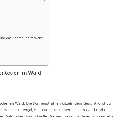
 und das Abenteuer im Wald“
benteuer im Wald
schenen Wald
. Die Sonnenstrahlen kitzeln dein Gesicht, und du
um zwitschern Vögel, die Bäume rauschen leise im Wind und das
 der Wald lebendig und voller Geheimnisse. Heute jedoch wartet ein