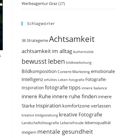
Werbeagentur Graz
(27)
Schlagwörter
Achtsamkeit
36 Strategeme
achtsamkeit im alltag
Authentizität
s
bewusst leben
bildbearbeitung
Bildkomposition
emotionale
Content-Marketing
Intelligenz
Fotografie-
erfülltes Leben
fotografie
fotografie tipps
Inspiration
innere balance
innere Ruhe
innere ruhe finden
innere
Inspiration
Stärke
komfortzone verlassen
kreative Fotografie
kreative bildgestaltung
Landschaftsfotografie
Lebensfreude
lebensqualität
mentale gesundheit
steigern