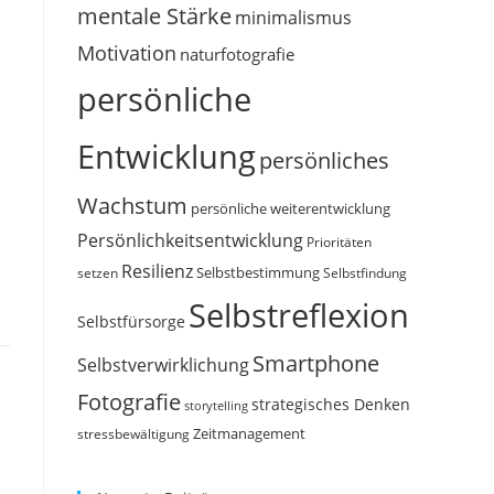
mentale Stärke
minimalismus
Motivation
naturfotografie
persönliche
Entwicklung
persönliches
Wachstum
persönliche weiterentwicklung
Persönlichkeitsentwicklung
Prioritäten
Resilienz
Selbstbestimmung
setzen
Selbstfindung
Selbstreflexion
Selbstfürsorge
Smartphone
Selbstverwirklichung
Fotografie
strategisches Denken
storytelling
Zeitmanagement
stressbewältigung