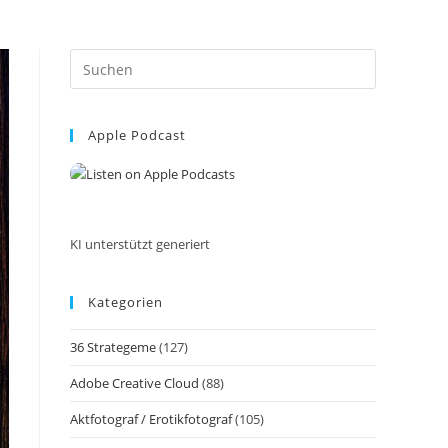
Press
Escape
to
Apple Podcast
close
the
search
panel.
KI unterstützt generiert
Kategorien
36 Strategeme
(127)
Adobe Creative Cloud
(88)
Aktfotograf / Erotikfotograf
(105)