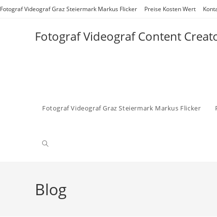
Zum
Fotograf Videograf Graz Steiermark Markus Flicker
Preise Kosten Wert
Kont
Inhalt
springen
Fotograf Videograf Content Creat
Fotograf Videograf Graz Steiermark Markus Flicker
Website-
Suche
Blog
umschalten