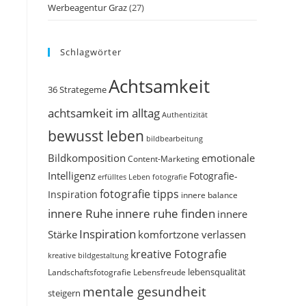
Werbeagentur Graz
(27)
Schlagwörter
Achtsamkeit
36 Strategeme
achtsamkeit im alltag
Authentizität
bewusst leben
bildbearbeitung
Bildkomposition
emotionale
Content-Marketing
Intelligenz
Fotografie-
erfülltes Leben
fotografie
fotografie tipps
Inspiration
innere balance
innere Ruhe
innere ruhe finden
innere
Inspiration
Stärke
komfortzone verlassen
kreative Fotografie
kreative bildgestaltung
Landschaftsfotografie
Lebensfreude
lebensqualität
mentale gesundheit
steigern