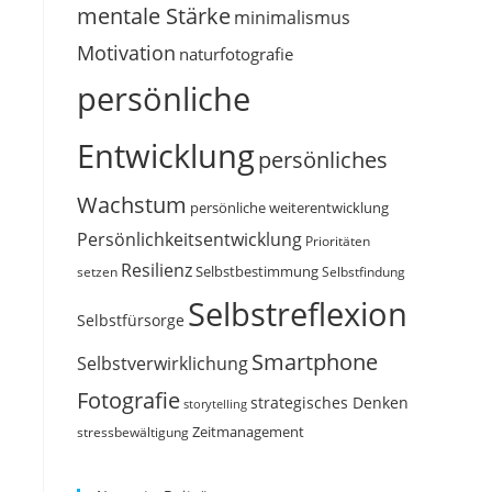
mentale Stärke
minimalismus
Motivation
naturfotografie
persönliche
Entwicklung
persönliches
Wachstum
persönliche weiterentwicklung
Persönlichkeitsentwicklung
Prioritäten
Resilienz
Selbstbestimmung
setzen
Selbstfindung
Selbstreflexion
Selbstfürsorge
Smartphone
Selbstverwirklichung
Fotografie
strategisches Denken
storytelling
Zeitmanagement
stressbewältigung