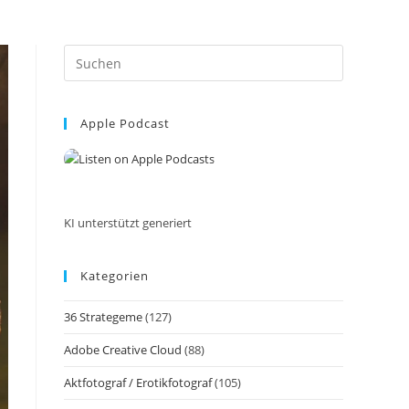
Press
Escape
to
Apple Podcast
close
the
search
panel.
KI unterstützt generiert
Kategorien
36 Strategeme
(127)
Adobe Creative Cloud
(88)
Aktfotograf / Erotikfotograf
(105)