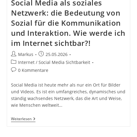
Social Media als soziales
Netzwerk: die Bedeutung von
Sozial für die Kommunikation
und Interaktion. Wie werde ich
im Internet sichtbar?!
Beitrags-
Beitrag
Markus
25.05.2026
Autor:
veröffentlicht:
Beitrags-
Internet / Social Media Sichtbarkeit
Kategorie:
Beitrags-
0 Kommentare
Kommentare:
Social Media ist heute mehr als nur ein Ort für Bilder
und Videos. Es ist ein umfangreiches, dynamisches und
ständig wachsendes Netzwerk, das die Art und Weise,
wie Menschen weltweit…
Social
Weiterlesen
Media
Als
Soziales