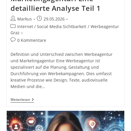
detaillierte Analyse Teil 1
Beitrags-
Beitrag
Markus
29.05.2026
Autor:
veröffentlicht:
Beitrags-
Internet / Social Media Sichtbarkeit
/
Werbeagentur
Kategorie:
Graz
Beitrags-
0 Kommentare
Kommentare:
Definition und Unterschied zwischen Werbeagentur
und Marketingagentur Eine Werbeagentur ist
spezialisiert auf die Planung, Gestaltung und
Durchführung von Werbekampagnen. Dies umfasst
kreative Prozesse wie Design, Texte, audiovisuelle
Medien und die…
Werbeagentur
Weiterlesen
Und
Marketingagentur:
Eine
Detaillierte
Analyse
Teil