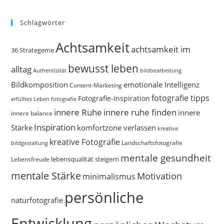
Schlagwörter
Achtsamkeit
achtsamkeit im
36 Strategeme
bewusst leben
alltag
bildbearbeitung
Authentizität
Bildkomposition
emotionale Intelligenz
Content-Marketing
fotografie tipps
Fotografie-Inspiration
erfülltes Leben
fotografie
innere Ruhe
innere ruhe finden
innere
innere balance
Inspiration
Stärke
komfortzone verlassen
kreative
kreative Fotografie
Landschaftsfotografie
bildgestaltung
mentale gesundheit
Lebensfreude
lebensqualität steigern
mentale Stärke
Motivation
minimalismus
persönliche
naturfotografie
Entwicklung