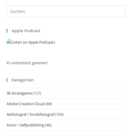
Netzwerk:
Die
Pre
Bedeutung
Von
Es
Sozial
to
Für
Die
Apple Podcast
clo
Kommunikation
the
Und
Interaktion.
sea
Wie
pan
Werde
Ich
Im
KI unterstützt generiert
Internet
Sichtbar?!
Kategorien
36 Strategeme
(127)
Adobe Creative Cloud
(88)
Aktfotograf / Erotikfotograf
(105)
Autor / Selfpublishing
(46)