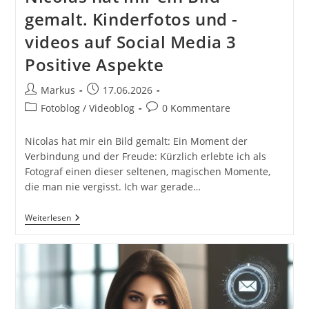
Sichtbarkeit
gemalt. Kinderfotos und -
videos auf Social Media 3
Positive Aspekte
Beitrags-
Beitrag
Markus
17.06.2026
Autor:
veröffentlicht:
Beitrags-
Beitrags-
Fotoblog / Videoblog
0 Kommentare
Kategorie:
Kommentare:
Nicolas hat mir ein Bild gemalt: Ein Moment der
Verbindung und der Freude: Kürzlich erlebte ich als
Fotograf einen dieser seltenen, magischen Momente,
die man nie vergisst. Ich war gerade…
Nicolas
Weiterlesen
Hat
Mir
Ein
Bild
Gemalt.
Kinderfotos
Und
-