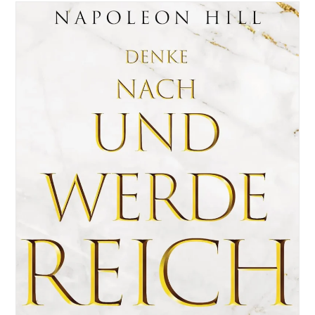
Durch
Taten,
Nicht
Durch
Denken.
4x
Was
Du
Jetzt
Tun
Kannst