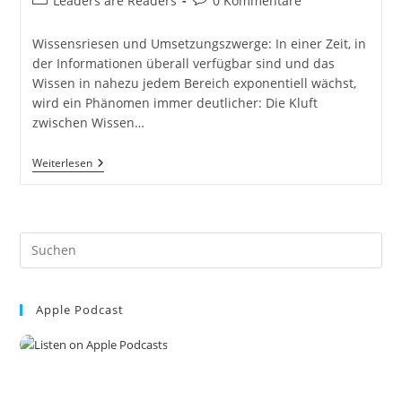
Leaders are Readers
0 Kommentare
Kategorie:
Kommentare:
Wissensriesen und Umsetzungszwerge: In einer Zeit, in
der Informationen überall verfügbar sind und das
Wissen in nahezu jedem Bereich exponentiell wächst,
wird ein Phänomen immer deutlicher: Die Kluft
zwischen Wissen…
Wissensriesen
Weiterlesen
Und
Umsetzungszwerge:
Warum
Wissen
Alleine
Pre
Nicht
Zum
Es
Erfolg
to
Führt.
Umsetzungskompetenz
Apple Podcast
clo
the
sea
pan