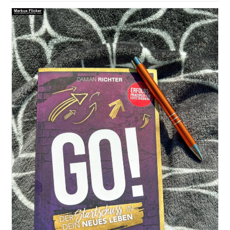
Nicht!
Zweifler
Siegen
Nicht!
Dirk
Kreuter