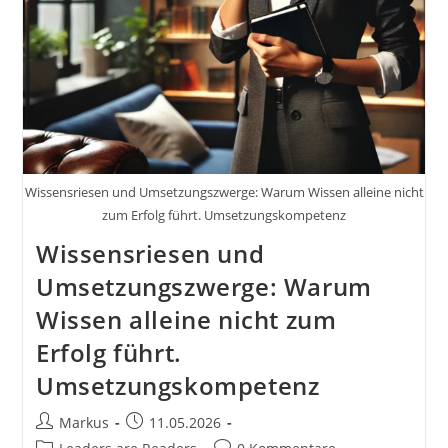
Als
Vorbild
Über
ToDo
Liste
Und
Vision
Board
#GedankenZumLeben
Wissensriesen und Umsetzungszwerge: Warum Wissen alleine nicht
zum Erfolg führt. Umsetzungskompetenz
Wissensriesen und
Umsetzungszwerge: Warum
Wissen alleine nicht zum
Erfolg führt.
Umsetzungskompetenz
Beitrags-
Beitrag
Markus
11.05.2026
Autor:
veröffentlicht:
Beitrags-
Beitrags-