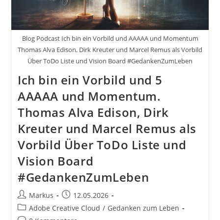
Blog Podcast Ich bin ein Vorbild und AAAAA und Momentum
Thomas Alva Edison, Dirk Kreuter und Marcel Remus als Vorbild
Über ToDo Liste und Vision Board #GedankenZumLeben
Ich bin ein Vorbild und 5
AAAAA und Momentum.
Thomas Alva Edison, Dirk
Kreuter und Marcel Remus als
Vorbild Über ToDo Liste und
Vision Board
#GedankenZumLeben
Beitrags-
Beitrag
Markus
12.05.2026
Autor:
veröffentlicht:
Beitrags-
Adobe Creative Cloud
/
Gedanken zum Leben
Kategorie: