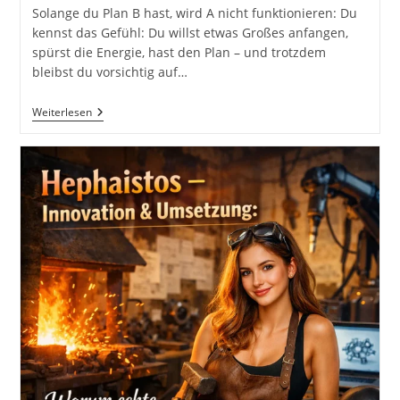
Solange du Plan B hast, wird A nicht funktionieren: Du
kennst das Gefühl: Du willst etwas Großes anfangen,
spürst die Energie, hast den Plan – und trotzdem
bleibst du vorsichtig auf…
Solange
Weiterlesen
Du
Plan
B
Hast,
Wird
Plan
A
Nicht
Funktionieren
Inkl.
37
Ausführliche
Tipps
Und
Tricks
Gegen
Selbstsabotage