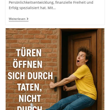
Persönlichkeitsentwicklung, finanzielle Freiheit und
Erfolg spezialisiert hat. Mit…
DAMIAN
Weiterlesen
RICHTER
Buch
GO!
Der
Startschuss
In
Dein
Neues
Leben!
(H.Scherer,
A.Robbins)
Von
DAMIAN
RICHTER