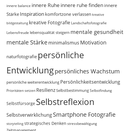
innere Ruhe
innere ruhe finden
innere
innere balance
Inspiration
Stärke
komfortzone verlassen
kreative
kreative Fotografie
Landschaftsfotografie
bildgestaltung
mentale gesundheit
Lebensfreude
lebensqualität steigern
mentale Stärke
Motivation
minimalismus
persönliche
naturfotografie
Entwicklung
persönliches Wachstum
Persönlichkeitsentwicklung
persönliche weiterentwicklung
Resilienz
Selbstbestimmung
Prioritäten setzen
Selbstfindung
Selbstreflexion
Selbstfürsorge
Smartphone Fotografie
Selbstverwirklichung
strategisches Denken
storytelling
stressbewältigung
Zeitmanagement