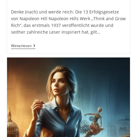
Kategorie:
Kommentare:
Denke (nach) und werde reich: Die 13 Erfolgsgesetze
von Napoleon Hill Napoleon Hills Werk „Think and Grow
Rich“, das erstmals 1937 veröffentlicht wurde und
seither zahlreiche Leser inspiriert hat, gilt…
Denke
Weiterlesen
(nach)
Und
Werde
Reich:
Die
13
Erfolgsgesetze
–
Vollständige
Und
Ungekürzte
Ebook-
Ausgabe
Von
Think
And
Grow
Rich