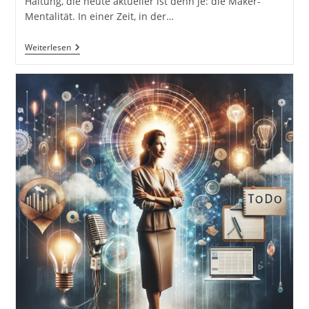
Haltung, die heute aktueller ist denn je: die Maker-
Mentalität. In einer Zeit, in der…
Hephaistos
Weiterlesen
–
Innovation
&
Umsetzung:
Warum
Echte
Schaffenskraft
Im
Verborgenen
Entsteht