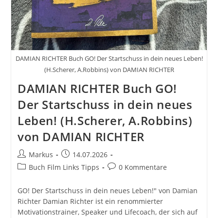
DAMIAN RICHTER Buch GO! Der Startschuss in dein neues Leben!
(H.Scherer, A.Robbins) von DAMIAN RICHTER
DAMIAN RICHTER Buch GO!
Der Startschuss in dein neues
Leben! (H.Scherer, A.Robbins)
von DAMIAN RICHTER
Beitrags-
Beitrag
Markus
14.07.2026
Autor:
veröffentlicht:
Beitrags-
Beitrags-
Buch Film Links Tipps
0 Kommentare
Kategorie:
Kommentare:
GO! Der Startschuss in dein neues Leben!" von Damian
Richter Damian Richter ist ein renommierter
Motivationstrainer, Speaker und Lifecoach, der sich auf