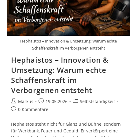
Hephaistos – Innovation & Umsetzung: Warum echte
Schaffenskraft im Verborgenen entsteht
Hephaistos – Innovation &
Umsetzung: Warum echte
Schaffenskraft im
Verborgenen entsteht
Beitrags-
Beitrag
Beitrags-
Markus
19.05.2026
Selbstständigkeit
Autor:
veröffentlicht:
Kategorie:
Beitrags-
0 Kommentare
Kommentare:
Hephaistos steht nicht für Glanz und Bühne, sondern
für Werkbank, Feuer und Geduld. Er verkörpert eine