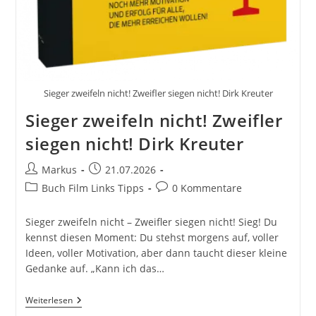
Sieger zweifeln nicht! Zweifler siegen nicht! Dirk Kreuter
Sieger zweifeln nicht! Zweifler
siegen nicht! Dirk Kreuter
Beitrags-
Beitrag
Markus
21.07.2026
Autor:
veröffentlicht:
Beitrags-
Beitrags-
Buch Film Links Tipps
0 Kommentare
Kategorie:
Kommentare:
Sieger zweifeln nicht – Zweifler siegen nicht! Sieg! Du
kennst diesen Moment: Du stehst morgens auf, voller
Ideen, voller Motivation, aber dann taucht dieser kleine
Gedanke auf. „Kann ich das…
Sieger
Weiterlesen
Zweifeln