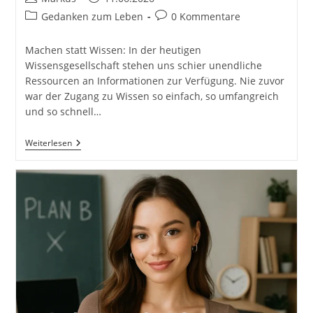
Autor:
veröffentlicht:
Beitrags-
Beitrags-
Gedanken zum Leben
0 Kommentare
Kategorie:
Kommentare:
Machen statt Wissen: In der heutigen
Wissensgesellschaft stehen uns schier unendliche
Ressourcen an Informationen zur Verfügung. Nie zuvor
war der Zugang zu Wissen so einfach, so umfangreich
und so schnell…
Machen
Weiterlesen
Statt
Wissen.
Wissen
Gibt
Es
Genug,
Gemacht
Wird
Sehr
Wenig.
Wissensriesen
Aber
Umsetzungszwerge.
#machenstattwissen
#GedankenZumLeben