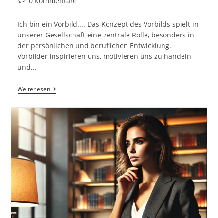
Beitrags-
0 Kommentare
Kommentare:
Ich bin ein Vorbild.... Das Konzept des Vorbilds spielt in
unserer Gesellschaft eine zentrale Rolle, besonders in
der persönlichen und beruflichen Entwicklung.
Vorbilder inspirieren uns, motivieren uns zu handeln
und…
Ich
Weiterlesen
Bin
Ein
Vorbild
Und
5
AAAAA
Und
Momentum.
Thomas
Alva
Edison,
Dirk
Kreuter
Und
Marcel
Remus