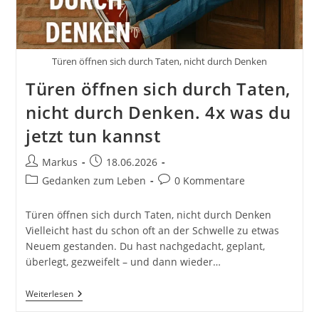
Türen öffnen sich durch Taten, nicht durch Denken
Türen öffnen sich durch Taten,
nicht durch Denken. 4x was du
jetzt tun kannst
Beitrags-
Beitrag
Markus
18.06.2026
Autor:
veröffentlicht:
Beitrags-
Beitrags-
Gedanken zum Leben
0 Kommentare
Kategorie:
Kommentare:
Türen öffnen sich durch Taten, nicht durch Denken
Vielleicht hast du schon oft an der Schwelle zu etwas
Neuem gestanden. Du hast nachgedacht, geplant,
überlegt, gezweifelt – und dann wieder…
Türen
Weiterlesen
Öffnen
Sich