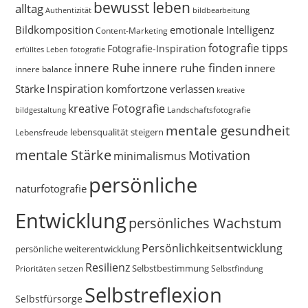
bewusst leben
alltag
bildbearbeitung
Authentizität
Bildkomposition
emotionale Intelligenz
Content-Marketing
fotografie tipps
Fotografie-Inspiration
erfülltes Leben
fotografie
innere Ruhe
innere ruhe finden
innere
innere balance
Inspiration
Stärke
komfortzone verlassen
kreative
kreative Fotografie
Landschaftsfotografie
bildgestaltung
mentale gesundheit
Lebensfreude
lebensqualität steigern
mentale Stärke
Motivation
minimalismus
persönliche
naturfotografie
Entwicklung
persönliches Wachstum
Persönlichkeitsentwicklung
persönliche weiterentwicklung
Resilienz
Selbstbestimmung
Prioritäten setzen
Selbstfindung
Selbstreflexion
Selbstfürsorge