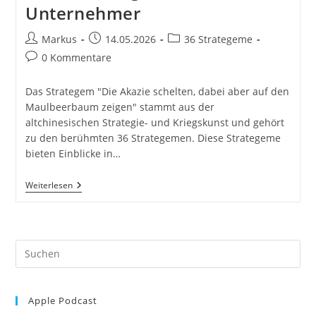
Unternehmer
Beitrags-
Beitrag
Beitrags-
Markus
14.05.2026
36 Strategeme
Autor:
veröffentlicht:
Kategorie:
Beitrags-
0 Kommentare
Kommentare:
Das Strategem "Die Akazie schelten, dabei aber auf den
Maulbeerbaum zeigen" stammt aus der
altchinesischen Strategie- und Kriegskunst und gehört
zu den berühmten 36 Strategemen. Diese Strategeme
bieten Einblicke in…
Die
Weiterlesen
Akazie
Schelten,
Dabei
Aber
Auf
Pre
Den
Maulbeerbaum
Es
Zeigen.
to
36
Strategeme
Apple Podcast
clo
Für