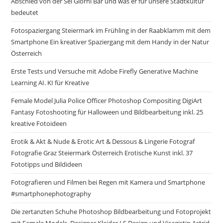
Abschied von der Sei Gior­ni Bar und was er für unsere Stadtkultur
bedeutet
Fotospaziergang Steiermark im Frühling in der Raabklamm mit dem
Smartphone Ein kreativer Spaziergang mit dem Handy in der Natur
Österreich
Erste Tests und Versuche mit Adobe Firefly Generative Machine
Learning AI. KI für Kreative
Female Model Julia Police Officer Photoshop Compositing DigiArt
Fantasy Fotoshooting für Halloween und Bildbearbeitung inkl. 25
kreative Fotoideen
Erotik & Akt & Nude & Erotic Art & Dessous & Lingerie Fotograf
Fotografie Graz Steiermark Österreich Erotische Kunst inkl. 37
Fototipps und Bildideen
Fotografieren und Filmen bei Regen mit Kamera und Smartphone
#smartphonephotography
Die zertanzten Schuhe Photoshop Bildbearbeitung und Fotoprojekt
mit Female Models, Designer Kleider LS Design und Visagistin Astrid