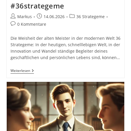
#36strategeme
Beitrags-
Beitrag
Beitrags-
Markus
14.06.2026
36 Strategeme
Autor:
veröffentlicht:
Kategorie:
Beitrags-
0 Kommentare
Kommentare:
Die Weisheit der alten Meister in der modernen Welt 36
Strategeme: In der heutigen, schnelllebigen Welt, in der
Innovation und Wandel ständige Begleiter deines
geschäftlichen und persönlichen Lebens sind, können…
36
Weiterlesen
Strategeme
Für
Den
Täglichen
Erfolg.
36
Strategeme
Für
Deinen
Erfolg
Als
Selbstständiger,