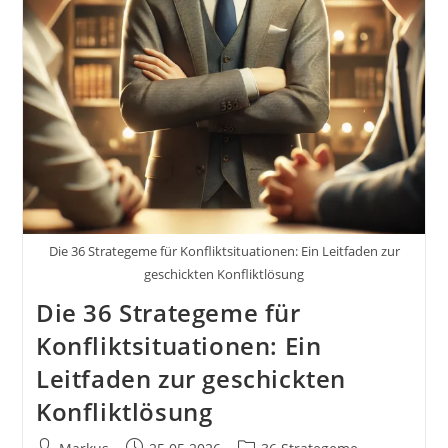
Geschäftsführer
Und
Unternehmer
Chinesische
Strategien
Für
Deinen
Erfolg
Im
Business
Und
Im
Leben
Buch
Von
Markus
Die 36 Strategeme für Konfliktsituationen: Ein Leitfaden zur
Flicker
#36strategeme
geschickten Konfliktlösung
Die 36 Strategeme für
Konfliktsituationen: Ein
Leitfaden zur geschickten
Konfliktlösung
Beitrags-
Beitrag
Beitrags-