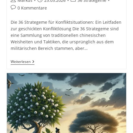
Markus
25.05.2026
36 Strategeme
Autor:
veröffentlicht:
Kategorie:
Beitrags-
0 Kommentare
Kommentare:
Die 36 Strategeme für Konfliktsituationen: Ein Leitfaden
zur geschickten Konfliktlösung Die 36 Strategeme sind
eine Sammlung von traditionellen chinesischen
Weisheiten und Taktiken, die ursprünglich aus dem
militärischen Bereich stammen, aber…
Die
Weiterlesen
36
Strategeme
Für
Konfliktsituationen:
Ein
Leitfaden
Zur
Geschickten
Konfliktlösung