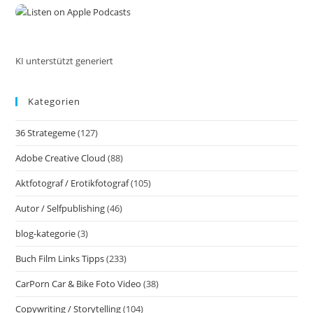
the
Deinen
Erfolg
sea
Als
pan
Selbstständiger
Und
Unternehmer
KI unterstützt generiert
Kategorien
36 Strategeme
(127)
Adobe Creative Cloud
(88)
Aktfotograf / Erotikfotograf
(105)
Autor / Selfpublishing
(46)
blog-kategorie
(3)
Buch Film Links Tipps
(233)
CarPorn Car & Bike Foto Video
(38)
Copywriting / Storytelling
(104)