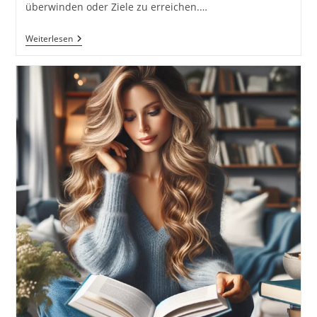
überwinden oder Ziele zu erreichen.…
Strategeme
Weiterlesen
Und
Strategien?
Was
Ist
Der
Unterschied
Und
Doch
Die
Gemeinsamkeit?!
36
Strategeme
Für
Deinen
Erfolg
Als
Selbstständiger
Und
Unternehmer:
Chinesische
Strategien
Für
Deinen
Erfolg