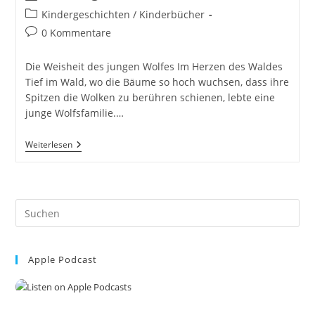
Autor:
veröffentlicht:
Beitrags-
Kindergeschichten / Kinderbücher
Kategorie:
Beitrags-
0 Kommentare
Kommentare:
Die Weisheit des jungen Wolfes Im Herzen des Waldes
Tief im Wald, wo die Bäume so hoch wuchsen, dass ihre
Spitzen die Wolken zu berühren schienen, lebte eine
junge Wolfsfamilie.…
Die
Weiterlesen
Weisheit
Des
Jungen
Wolfes.
30
Pre
Spannende
Und
Es
Lehrreiche
to
Kindergeschichten
Im
Apple Podcast
clo
Wald.
the
Die
Mutigen
sea
Freunde
pan
Des