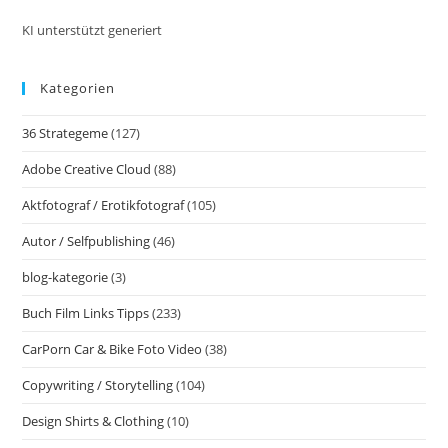
Waldes.
Abenteuer
KI unterstützt generiert
Im
Herzen
Des
Kategorien
Zauberwaldes
36 Strategeme
(127)
Adobe Creative Cloud
(88)
Aktfotograf / Erotikfotograf
(105)
Autor / Selfpublishing
(46)
blog-kategorie
(3)
Buch Film Links Tipps
(233)
CarPorn Car & Bike Foto Video
(38)
Copywriting / Storytelling
(104)
Design Shirts & Clothing
(10)