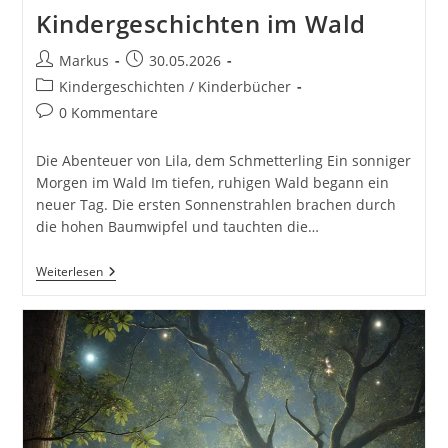
Kindergeschichten im Wald
Beitrags-
Beitrag
Markus
30.05.2026
Autor:
veröffentlicht:
Beitrags-
Kindergeschichten / Kinderbücher
Kategorie:
Beitrags-
0 Kommentare
Kommentare:
Die Abenteuer von Lila, dem Schmetterling Ein sonniger
Morgen im Wald Im tiefen, ruhigen Wald begann ein
neuer Tag. Die ersten Sonnenstrahlen brachen durch
die hohen Baumwipfel und tauchten die…
Die
Weiterlesen
Abenteuer
Von
Lila,
Dem
Schmetterling.
30
Spannende
Und
Lehrreiche
Kindergeschichten
Im