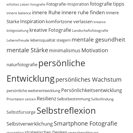
fotografie tipps
Fotografie-Inspiration
erfülltes Leben
fotografie
innere Ruhe
innere ruhe finden
innere
innere balance
Inspiration
Stärke
komfortzone verlassen
kreative
kreative Fotografie
Landschaftsfotografie
bildgestaltung
mentale gesundheit
Lebensfreude
lebensqualität steigern
mentale Stärke
Motivation
minimalismus
persönliche
naturfotografie
Entwicklung
persönliches Wachstum
Persönlichkeitsentwicklung
persönliche weiterentwicklung
Resilienz
Selbstbestimmung
Prioritäten setzen
Selbstfindung
Selbstreflexion
Selbstfürsorge
Smartphone Fotografie
Selbstverwirklichung
strategisches Denken
storytelling
stressbewältigung