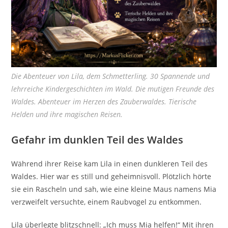
Die Abenteuer von Lila, dem Schmetterling. 30 Spannende und
lehrreiche Kindergeschichten im Wald. Die mutigen Freunde des
Waldes. Abenteuer im Herzen des Zauberwaldes. Tierische
Helden und ihre magischen Reisen.
Gefahr im dunklen Teil des Waldes
Während ihrer Reise kam Lila in einen dunkleren Teil des
Waldes. Hier war es still und geheimnisvoll. Plötzlich hörte
sie ein Rascheln und sah, wie eine kleine Maus namens Mia
verzweifelt versuchte, einem Raubvogel zu entkommen.
Lila überlegte blitzschnell: „Ich muss Mia helfen!“ Mit ihren