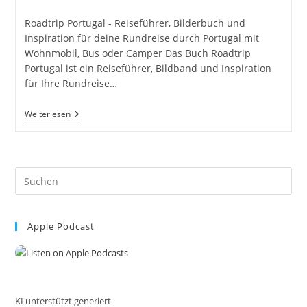
Autor:
veröffentlicht:
Kategorie:
Roadtrip Portugal - Reiseführer, Bilderbuch und
Inspiration für deine Rundreise durch Portugal mit
Wohnmobil, Bus oder Camper Das Buch Roadtrip
Portugal ist ein Reiseführer, Bildband und Inspiration
für Ihre Rundreise…
Roadtrip
Weiterlesen
Portugal
–
Reiseführer
Für
Camper
Pre
Und
Wohnmobil
Es
Von
to
Tanja
Von
Apple Podcast
clo
Crosli.de
the
sea
pan
KI unterstützt generiert