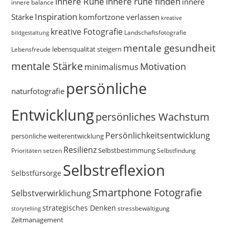
innere Ruhe
innere ruhe finden
innere
innere balance
Inspiration
Stärke
komfortzone verlassen
kreative
kreative Fotografie
Landschaftsfotografie
bildgestaltung
mentale gesundheit
Lebensfreude
lebensqualität steigern
mentale Stärke
Motivation
minimalismus
persönliche
naturfotografie
Entwicklung
persönliches Wachstum
Persönlichkeitsentwicklung
persönliche weiterentwicklung
Resilienz
Selbstbestimmung
Prioritäten setzen
Selbstfindung
Selbstreflexion
Selbstfürsorge
Smartphone Fotografie
Selbstverwirklichung
strategisches Denken
storytelling
stressbewältigung
Zeitmanagement