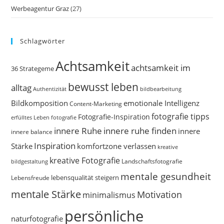
Werbeagentur Graz
(27)
Schlagwörter
Achtsamkeit
achtsamkeit im
36 Strategeme
bewusst leben
alltag
bildbearbeitung
Authentizität
Bildkomposition
emotionale Intelligenz
Content-Marketing
fotografie tipps
Fotografie-Inspiration
erfülltes Leben
fotografie
innere Ruhe
innere ruhe finden
innere
innere balance
Inspiration
Stärke
komfortzone verlassen
kreative
kreative Fotografie
Landschaftsfotografie
bildgestaltung
mentale gesundheit
Lebensfreude
lebensqualität steigern
mentale Stärke
Motivation
minimalismus
persönliche
naturfotografie