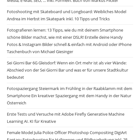
Media, E-Mail, SEO, … inkl. Formeln. Buch von Markus Flicker
Fotoshooting mit Skateboard und Longboard: Weibliches Model
Andrea im Herbst im Skatepark inkl. 10 Tipps und Tricks
Fotografieren lernen: 13 Tipps, wie du mit deinem Smartphone
schöne Bilder machst, wie mit einer DSLR! Erstelle deine Handy
Fotos & Instagram Bilder schnell & einfach mit Android oder iPhone
Taschenbuch von Michael Giesinger
Sei Giorni Bar 6G Gleisdorf: Wenn ein Ort mehr ist als vier Wände:
Abschied von der Sei Gior­ni Bar und was er für unsere Stadtkultur
bedeutet
Fotospaziergang Steiermark im Frühling in der Raabklamm mit dem
Smartphone Ein kreativer Spaziergang mit dem Handy in der Natur
Österreich
Erste Tests und Versuche mit Adobe Firefly Generative Machine
Learning AI. KI für Kreative
Female Model Julia Police Officer Photoshop Compositing DigiArt
Fantasy Fotoshooting für Halloween und Bildbearbeitung inkl. 25