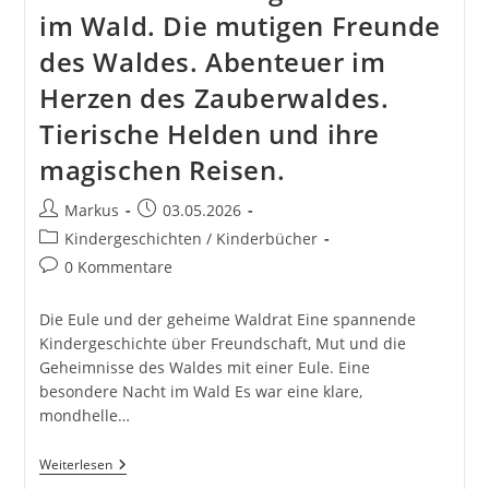
im Wald. Die mutigen Freunde
des Waldes. Abenteuer im
Herzen des Zauberwaldes.
Tierische Helden und ihre
magischen Reisen.
Beitrags-
Beitrag
Markus
03.05.2026
Autor:
veröffentlicht:
Beitrags-
Kindergeschichten / Kinderbücher
Kategorie:
Beitrags-
0 Kommentare
Kommentare:
Die Eule und der geheime Waldrat Eine spannende
Kindergeschichte über Freundschaft, Mut und die
Geheimnisse des Waldes mit einer Eule. Eine
besondere Nacht im Wald Es war eine klare,
mondhelle…
Die
Weiterlesen
Eule