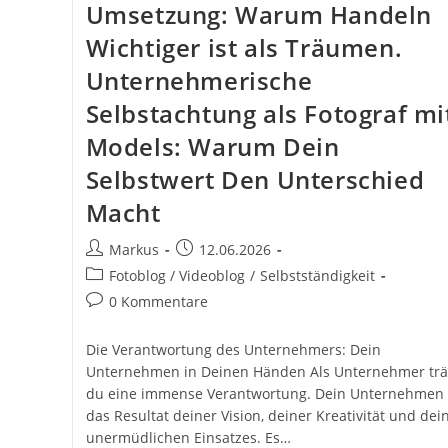
Umsetzung: Warum Handeln
Wichtiger ist als Träumen.
Unternehmerische
Selbstachtung als Fotograf mi
Models: Warum Dein
Selbstwert Den Unterschied
Macht
Beitrags-
Beitrag
Markus
12.06.2026
Autor:
veröffentlicht:
Beitrags-
Fotoblog / Videoblog
/
Selbstständigkeit
Kategorie:
Beitrags-
0 Kommentare
Kommentare:
Die Verantwortung des Unternehmers: Dein
Unternehmen in Deinen Händen Als Unternehmer trä
du eine immense Verantwortung. Dein Unternehmen 
das Resultat deiner Vision, deiner Kreativität und dei
unermüdlichen Einsatzes. Es…