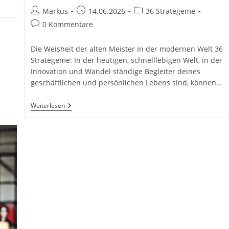
Beitrags-
Beitrag
Beitrags-
Markus
14.06.2026
36 Strategeme
Autor:
veröffentlicht:
Kategorie:
Beitrags-
0 Kommentare
Kommentare:
Die Weisheit der alten Meister in der modernen Welt 36
Strategeme: In der heutigen, schnelllebigen Welt, in der
Innovation und Wandel ständige Begleiter deines
geschäftlichen und persönlichen Lebens sind, können…
36
Weiterlesen
Strategeme
Für
Den
Täglichen
Erfolg.
36
Strategeme
Für
Deinen
Erfolg
Als
Selbstständiger,
Geschäftsführer
Und
Unternehmer