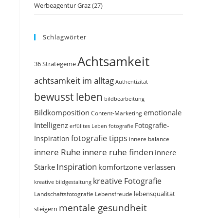
Werbeagentur Graz
(27)
Schlagwörter
Achtsamkeit
36 Strategeme
achtsamkeit im alltag
Authentizität
bewusst leben
bildbearbeitung
Bildkomposition
emotionale
Content-Marketing
Intelligenz
Fotografie-
erfülltes Leben
fotografie
fotografie tipps
Inspiration
innere balance
innere Ruhe
innere ruhe finden
innere
Inspiration
Stärke
komfortzone verlassen
kreative Fotografie
kreative bildgestaltung
Landschaftsfotografie
Lebensfreude
lebensqualität
mentale gesundheit
steigern