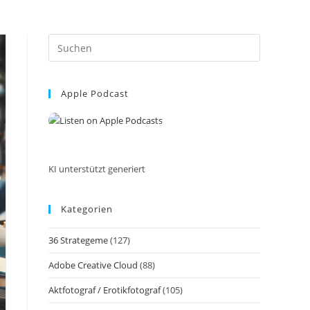
Press
Escape
to
Apple Podcast
close
the
search
panel.
KI unterstützt generiert
Kategorien
36 Strategeme
(127)
Adobe Creative Cloud
(88)
Aktfotograf / Erotikfotograf
(105)