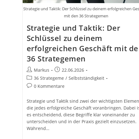
Strategie und Taktik: Der Schlüssel zu deinem erfolgreichen Ge
mit den 36 Strategemen
Strategie und Taktik: Der
Schlüssel zu deinem
erfolgreichen Geschäft mit d
36 Strategemen
Beitrags-
Beitrag
Markus
22.06.2026
Autor:
veröffentlicht:
Beitrags-
36 Strategeme
/
Selbstständigkeit
Kategorie:
Beitrags-
0 Kommentare
Kommentare:
Strategie und Taktik sind zwei der wichtigsten Elemen
die jedes erfolgreiche Geschäft voranbringen. Dabei i
es entscheidend, diese Begriffe klar voneinander zu
unterscheiden und in der Praxis gezielt einzusetzen.
Während…