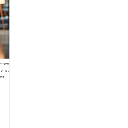
Chinesische
Strategien
Für
Deinen
Erfolg
Im
Business
Und
Im
Leben
Buch
Von
Markus
Flicker
einen
#36strategeme
r ist
mit