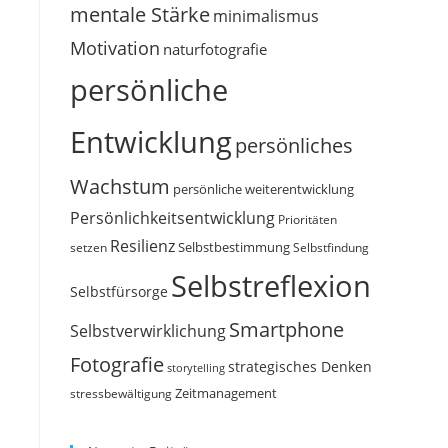
mentale Stärke
minimalismus
Motivation
naturfotografie
persönliche
Entwicklung
persönliches
Wachstum
persönliche weiterentwicklung
Persönlichkeitsentwicklung
Prioritäten
Resilienz
Selbstbestimmung
setzen
Selbstfindung
Selbstreflexion
Selbstfürsorge
Smartphone
Selbstverwirklichung
Fotografie
strategisches Denken
storytelling
Zeitmanagement
stressbewältigung