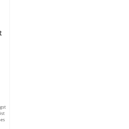
t
gst
ist
nes