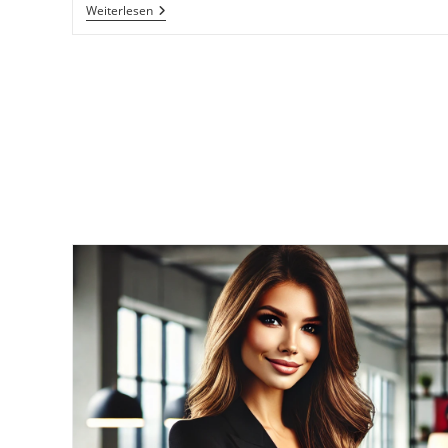
Strategie
Weiterlesen
Und
Taktik:
Der
Schlüssel
Zu
Deinem
Erfolgreichen
Geschäft
Mit
Den
36
Strategemen