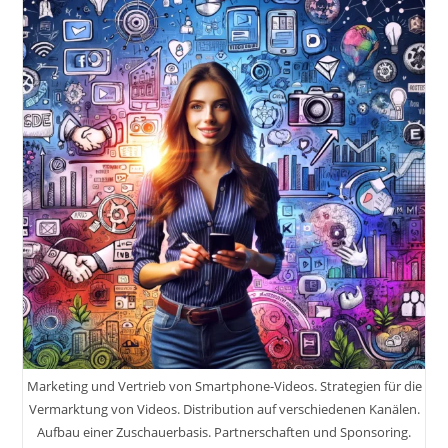
In
Einklang
Bringen.
Smartphone-
Fotografie
Für
Social
Media:
Perfekte
Bilder
Für
Instagram,
Pinterest
&
Co.
Smart
Und
Kreativ.
Marketing und Vertrieb von Smartphone-Videos. Strategien für die
Vermarktung von Videos. Distribution auf verschiedenen Kanälen.
Aufbau einer Zuschauerbasis. Partnerschaften und Sponsoring.