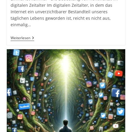
digitalen Zeitalter Im digitalen Zeitalter, in dem das
Internet ein unverzichtbarer Bestandteil unseres
täglichen Lebens geworden ist, reicht es nicht aus,
einmalig…
Einmal
Weiterlesen
Ist
Keinmal.
Regelmäßige
Präsenz
Im
Internet
Für
Mehr
Sichtbarkeit
Und
Kundeninteresse.
Die
Community
Pflege.
Wie
Werde
Ich
Im
Internet