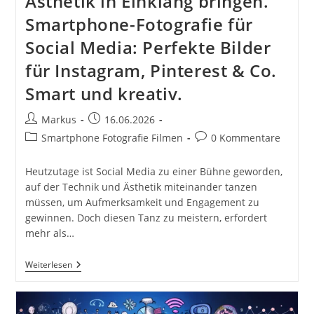
Ästhetik in Einklang bringen.
Smartphone-Fotografie für
Social Media: Perfekte Bilder
für Instagram, Pinterest & Co.
Smart und kreativ.
Beitrags-
Beitrag
Markus
16.06.2026
Autor:
veröffentlicht:
Beitrags-
Beitrags-
Smartphone Fotografie Filmen
0 Kommentare
Kategorie:
Kommentare:
Heutzutage ist Social Media zu einer Bühne geworden,
auf der Technik und Ästhetik miteinander tanzen
müssen, um Aufmerksamkeit und Engagement zu
gewinnen. Doch diesen Tanz zu meistern, erfordert
mehr als…
Social
Weiterlesen
Media:
Technik
Und
Ästhetik