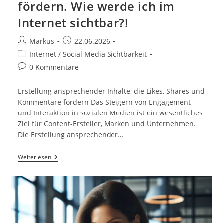
fördern. Wie werde ich im
Internet sichtbar?!
Beitrags-
Beitrag
Markus
22.06.2026
Autor:
veröffentlicht:
Beitrags-
Internet / Social Media Sichtbarkeit
Kategorie:
Beitrags-
0 Kommentare
Kommentare:
Erstellung ansprechender Inhalte, die Likes, Shares und
Kommentare fördern Das Steigern von Engagement
und Interaktion in sozialen Medien ist ein wesentliches
Ziel für Content-Ersteller, Marken und Unternehmen.
Die Erstellung ansprechender…
Engagement
Weiterlesen
Und
Interaktion
Steigern.
Erstellung
Ansprechender
Inhalte,
Die
Likes,