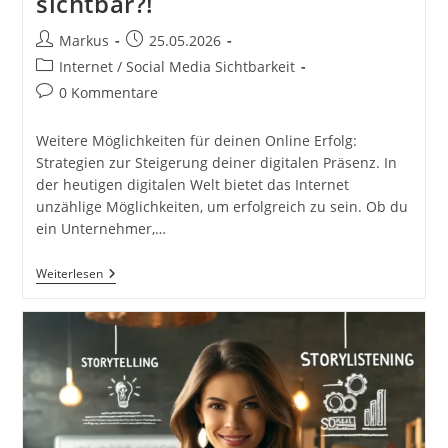
sichtbar?!
Beitrags-
Beitrag
Markus
25.05.2026
Autor:
veröffentlicht:
Beitrags-
Internet / Social Media Sichtbarkeit
Kategorie:
Beitrags-
0 Kommentare
Kommentare:
Weitere Möglichkeiten für deinen Online Erfolg:
Strategien zur Steigerung deiner digitalen Präsenz. In
der heutigen digitalen Welt bietet das Internet
unzählige Möglichkeiten, um erfolgreich zu sein. Ob du
ein Unternehmer,…
Weitere
Weiterlesen
Möglichkeiten
Für
Deinen
Online
Erfolg.
Wie
Werde
Ich
Im
Internet