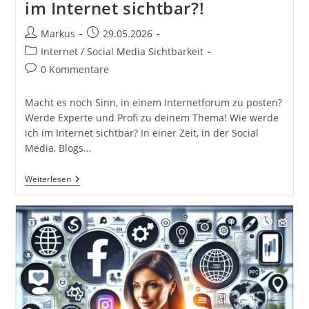
im Internet sichtbar?!
Beitrags-
Beitrag
Markus
29.05.2026
Autor:
veröffentlicht:
Beitrags-
Internet / Social Media Sichtbarkeit
Kategorie:
Beitrags-
0 Kommentare
Kommentare:
Macht es noch Sinn, in einem Internetforum zu posten?
Werde Experte und Profi zu deinem Thema! Wie werde
ich im Internet sichtbar? In einer Zeit, in der Social
Media, Blogs…
Macht
Weiterlesen
Es
Noch
Sinn
In
Einem
Internetforum
Zu
Posten?
Werde
Experte
Und