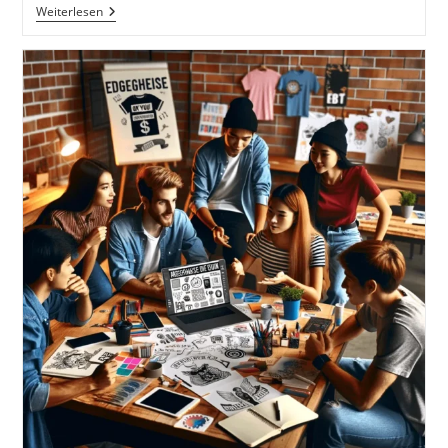
Dein
Weiterlesen
Facebook
Account!
Ist
Facebook
Tod?
Wie
Kann
Ich
Facebook
Für
Meine
Tätigkeit,
Mein
Hobby
Oder
Meine
Firma
Nutzen?