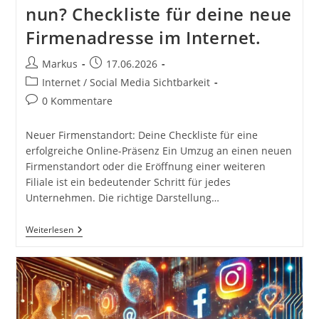
nun? Checkliste für deine neue
Firmenadresse im Internet.
Beitrags-
Beitrag
Markus
17.06.2026
Autor:
veröffentlicht:
Beitrags-
Internet / Social Media Sichtbarkeit
Kategorie:
Beitrags-
0 Kommentare
Kommentare:
Neuer Firmenstandort: Deine Checkliste für eine
erfolgreiche Online-Präsenz Ein Umzug an einen neuen
Firmenstandort oder die Eröffnung einer weiteren
Filiale ist ein bedeutender Schritt für jedes
Unternehmen. Die richtige Darstellung…
Neuer
Weiterlesen
Firmenstandort!
Was
Nun?
Checkliste
Für
Deine
Neue