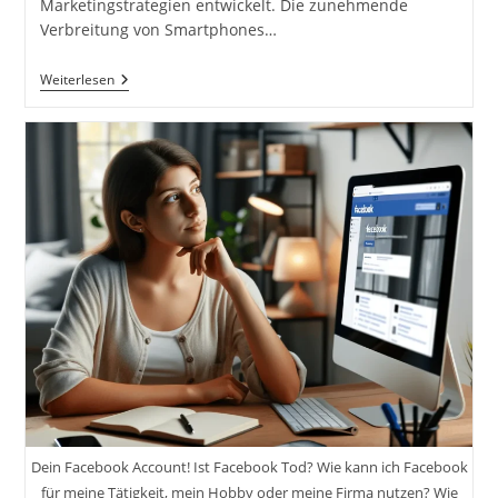
Marketingstrategien entwickelt. Die zunehmende
Verbreitung von Smartphones…
Marketing
Weiterlesen
Und
Vertrieb
Von
Smartphone-
Videos.
Strategien
Für
Die
Vermarktung
Von
Videos.
Distribution
Auf
Verschiedenen
Kanälen.
Aufbau
Einer
Zuschauerbasis.
Partnerschaften
Und
Sponsoring.
Dein Facebook Account! Ist Facebook Tod? Wie kann ich Facebook
für meine Tätigkeit, mein Hobby oder meine Firma nutzen? Wie