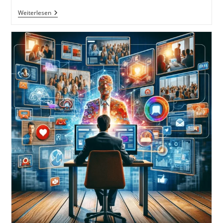
Erstelle
Weiterlesen
Deine
Eigenen
Merchandise
Produkte
Und
Verkaufe
Sie
Online.
Wie
Werde
Ich
Im
Internet
Sichtbar?!