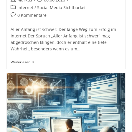
Autor:
veröffentlicht:
Beitrags-
Internet / Social Media Sichtbarkeit
Kategorie:
Beitrags-
0 Kommentare
Kommentare:
Aller Anfang ist schwer: Der lange Weg zum Erfolg im
Internet Der Spruch „Aller Anfang ist schwer“ mag
abgedroschen klingen, doch er enthält eine tiefe
Wahrheit, besonders wenn es um…
Aller
Weiterlesen
Anfang
Ist
Schwer!
Das
Dauert
Alles
So
Lange
Im
Internet
Und
Bei
Blogeinträgen…
Erfolg