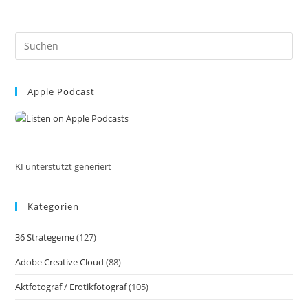
Und
Storylistening.
Erzählen,
Verkaufen
Pre
Und
Zuhören.
Es
Die
to
Magie
Der
Apple Podcast
clo
Erzählung,
the
Eine
Einführung
sea
Ins
pan
Storytelling.
Anwendung,
Wirkung
KI unterstützt generiert
Und
Warum
Geschichten
Kategorien
Uns
Fesseln.
36 Strategeme
(127)
Adobe Creative Cloud
(88)
Aktfotograf / Erotikfotograf
(105)