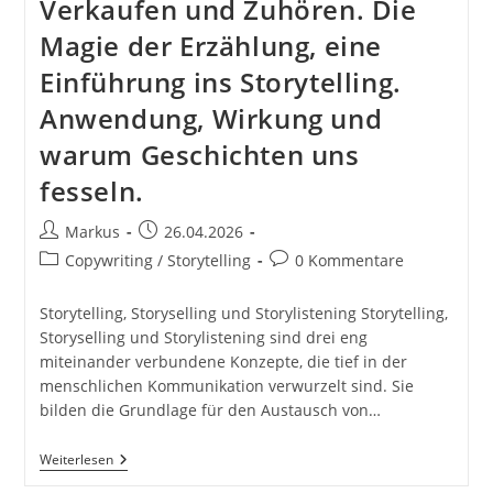
Verkaufen und Zuhören. Die
Magie der Erzählung, eine
Einführung ins Storytelling.
Anwendung, Wirkung und
warum Geschichten uns
fesseln.
Beitrags-
Beitrag
Markus
26.04.2026
Autor:
veröffentlicht:
Beitrags-
Beitrags-
Copywriting / Storytelling
0 Kommentare
Kategorie:
Kommentare:
Storytelling, Storyselling und Storylistening Storytelling,
Storyselling und Storylistening sind drei eng
miteinander verbundene Konzepte, die tief in der
menschlichen Kommunikation verwurzelt sind. Sie
bilden die Grundlage für den Austausch von…
Storytelling,
Weiterlesen
Storyselling