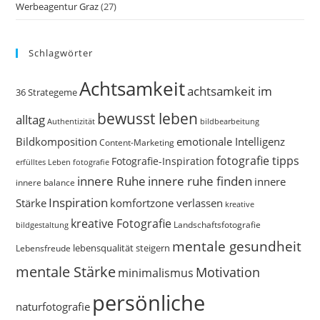
Werbeagentur Graz
(27)
Schlagwörter
Achtsamkeit
achtsamkeit im
36 Strategeme
bewusst leben
alltag
bildbearbeitung
Authentizität
Bildkomposition
emotionale Intelligenz
Content-Marketing
fotografie tipps
Fotografie-Inspiration
erfülltes Leben
fotografie
innere Ruhe
innere ruhe finden
innere
innere balance
Inspiration
Stärke
komfortzone verlassen
kreative
kreative Fotografie
Landschaftsfotografie
bildgestaltung
mentale gesundheit
Lebensfreude
lebensqualität steigern
mentale Stärke
Motivation
minimalismus
persönliche
naturfotografie