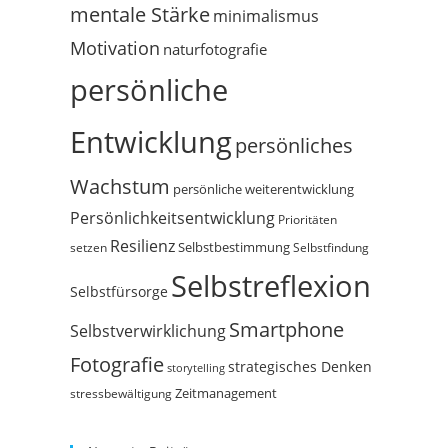
mentale Stärke
minimalismus
Motivation
naturfotografie
persönliche
Entwicklung
persönliches
Wachstum
persönliche weiterentwicklung
Persönlichkeitsentwicklung
Prioritäten
Resilienz
Selbstbestimmung
setzen
Selbstfindung
Selbstreflexion
Selbstfürsorge
Smartphone
Selbstverwirklichung
Fotografie
strategisches Denken
storytelling
Zeitmanagement
stressbewältigung