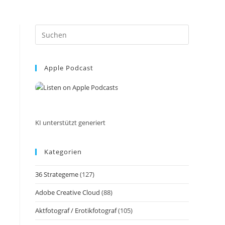
Press
Escape
to
Apple Podcast
close
the
search
panel.
KI unterstützt generiert
Kategorien
36 Strategeme
(127)
Adobe Creative Cloud
(88)
Aktfotograf / Erotikfotograf
(105)