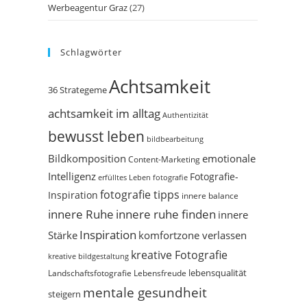
Werbeagentur Graz
(27)
Schlagwörter
Achtsamkeit
36 Strategeme
achtsamkeit im alltag
Authentizität
bewusst leben
bildbearbeitung
Bildkomposition
emotionale
Content-Marketing
Intelligenz
Fotografie-
erfülltes Leben
fotografie
fotografie tipps
Inspiration
innere balance
innere Ruhe
innere ruhe finden
innere
Inspiration
Stärke
komfortzone verlassen
kreative Fotografie
kreative bildgestaltung
Landschaftsfotografie
Lebensfreude
lebensqualität
mentale gesundheit
steigern