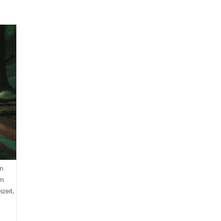
em
em
zeit,