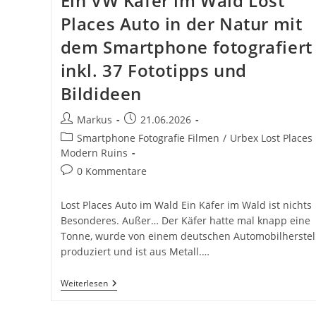
Ein VW Käfer im Wald Lost
Places Auto in der Natur mit
dem Smartphone fotografiert
inkl. 37 Fototipps und
Bildideen
Beitrags-
Beitrag
Markus
21.06.2026
Autor:
veröffentlicht:
Beitrags-
Smartphone Fotografie Filmen
/
Urbex Lost Places
Kategorie:
Modern Ruins
Beitrags-
0 Kommentare
Kommentare:
Lost Places Auto im Wald Ein Käfer im Wald ist nichts
Besonderes. Außer… Der Käfer hatte mal knapp eine
Tonne, wurde von einem deutschen Automobilherstel
produziert und ist aus Metall.…
Ein
Weiterlesen
VW
Käfer