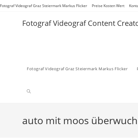
Zum
Fotograf Videograf Graz Steiermark Markus Flicker
Preise Kosten Wert
Kont
Inhalt
springen
Fotograf Videograf Content Creat
Fotograf Videograf Graz Steiermark Markus Flicker
Website-
Suche
auto mit moos überwuch
umschalten