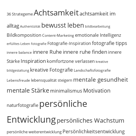
Achtsamkeit
achtsamkeit im
36 Strategeme
bewusst leben
alltag
bildbearbeitung
Authentizität
Bildkomposition
emotionale Intelligenz
Content-Marketing
fotografie tipps
Fotografie-Inspiration
erfülltes Leben
fotografie
innere Ruhe
innere ruhe finden
innere
innere balance
Inspiration
Stärke
komfortzone verlassen
kreative
kreative Fotografie
Landschaftsfotografie
bildgestaltung
mentale gesundheit
Lebensfreude
lebensqualität steigern
mentale Stärke
Motivation
minimalismus
persönliche
naturfotografie
Entwicklung
persönliches Wachstum
Persönlichkeitsentwicklung
persönliche weiterentwicklung