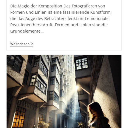
Die Magie der Komposition Das Fotografieren von
Formen und Linien ist eine faszinierende Kunstform,
die das Auge des Betrachters lenkt und emotionale
Reaktionen hervorruft. Formen und Linien sind die
Grundelemente…
Fotografieren
Weiterlesen
Von
Formen
Und
Linien.
Fibonacci
Spirale
Und
Goldener
Schnitt
Fototipp