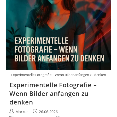
37
Fototipps
Und
Bildideen
Experimentelle Fotografie – Wenn Bilder anfangen zu denken
Experimentelle Fotografie –
Wenn Bilder anfangen zu
denken
Beitrags-
Beitrag
Markus
26.06.2026
Autor:
veröffentlicht: