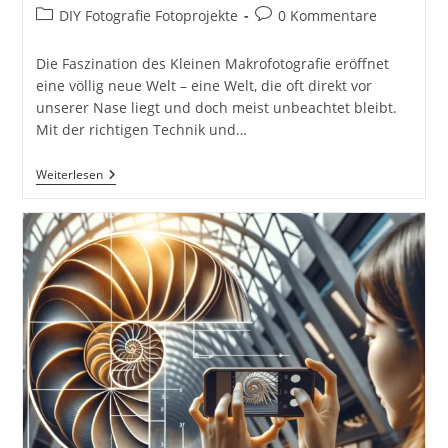
Autor:
veröffentlicht:
Beitrags-
Beitrags-
DIY Fotografie Fotoprojekte
0 Kommentare
Kategorie:
Kommentare:
Die Faszination des Kleinen Makrofotografie eröffnet
eine völlig neue Welt – eine Welt, die oft direkt vor
unserer Nase liegt und doch meist unbeachtet bleibt.
Mit der richtigen Technik und…
Makrofotografie
Weiterlesen
Mit
Haushaltsgegenständen.
Detailaufnahmen
Von
Alltagsgegenständen
Für
DIY-
Fotoprojekte
Inkl.
37
Tipps
&
Tricks