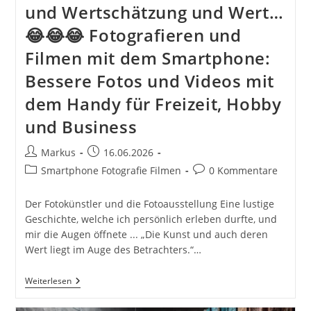
und Wertschätzung und Wert…
😂😂😂 Fotografieren und
Filmen mit dem Smartphone:
Bessere Fotos und Videos mit
dem Handy für Freizeit, Hobby
und Business
Beitrags-
Beitrag
Markus
16.06.2026
Autor:
veröffentlicht:
Beitrags-
Beitrags-
Smartphone Fotografie Filmen
0 Kommentare
Kategorie:
Kommentare:
Der Fotokünstler und die Fotoausstellung Eine lustige
Geschichte, welche ich persönlich erleben durfte, und
mir die Augen öffnete ... „Die Kunst und auch deren
Wert liegt im Auge des Betrachters.“…
Der
Weiterlesen
Fotokünstler
Und