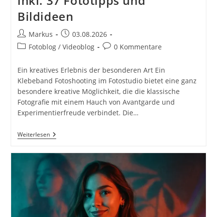
inkl. 37 Fototipps und
Bildideen
Beitrags-
Beitrag
Markus
03.08.2026
Autor:
veröffentlicht:
Beitrags-
Beitrags-
Fotoblog / Videoblog
0 Kommentare
Kategorie:
Kommentare:
Ein kreatives Erlebnis der besonderen Art Ein
Klebeband Fotoshooting im Fotostudio bietet eine ganz
besondere kreative Möglichkeit, die die klassische
Fotografie mit einem Hauch von Avantgarde und
Experimentierfreude verbindet. Die…
Klebeband
Weiterlesen
Fotoshooting
Im
Fotostudio
Mit
Female
Model
Viktoria
Maxx
#TapeTheModelPhotography
Inkl.