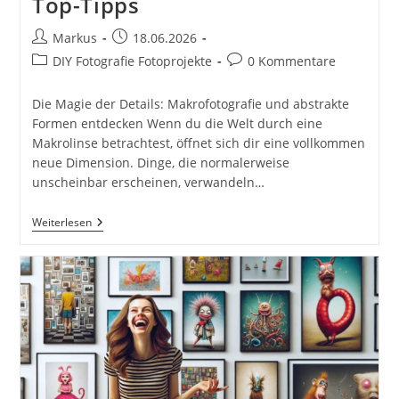
Top-Tipps
Beitrags-
Beitrag
Markus
18.06.2026
Autor:
veröffentlicht:
Beitrags-
Beitrags-
DIY Fotografie Fotoprojekte
0 Kommentare
Kategorie:
Kommentare:
Die Magie der Details: Makrofotografie und abstrakte
Formen entdecken Wenn du die Welt durch eine
Makrolinse betrachtest, öffnet sich dir eine vollkommen
neue Dimension. Dinge, die normalerweise
unscheinbar erscheinen, verwandeln…
Details
Weiterlesen
In
Der
Natur:
Makro
Und
Abstrakte
Formen
Für
DIY
Fotografie.
Kreative
DIY-