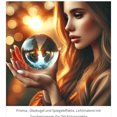
Entdecken
Für
DIY
Fotografie.
Kreative
DIY-
Fotografie
–
Zuhause,
In
Der
Stadt
Und
In
Der
Natur
Inkl.
5
Praktische
Anregungen
Prisma-, Glaskugel und Spiegeleffekte. Lichtmalerei mit
Taschenlampen für DIY-Fotoprojekte