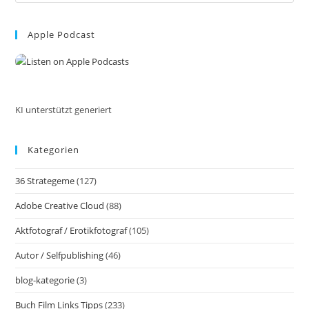
Es
Kunst,
to
Das
Unsichtbare
Apple Podcast
clo
Sichtbar
the
Zu
Machen
sea
Inkl.
pan
37
Tipps
Und
KI unterstützt generiert
Tricks
Kategorien
36 Strategeme
(127)
Adobe Creative Cloud
(88)
Aktfotograf / Erotikfotograf
(105)
Autor / Selfpublishing
(46)
blog-kategorie
(3)
Buch Film Links Tipps
(233)