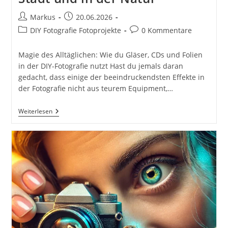
Beitrags-
Beitrag
Markus
20.06.2026
Autor:
veröffentlicht:
Beitrags-
Beitrags-
DIY Fotografie Fotoprojekte
0 Kommentare
Kategorie:
Kommentare:
Magie des Alltäglichen: Wie du Gläser, CDs und Folien
in der DIY-Fotografie nutzt Hast du jemals daran
gedacht, dass einige der beeindruckendsten Effekte in
der Fotografie nicht aus teurem Equipment,…
Effekte
Weiterlesen
Mit
Alltagsgegenständen:
Gläser,
CDs
Und
Folien
Für
DIY
Fotografie.
Kreative
DIY-
Fotografie
–
Zuhause,