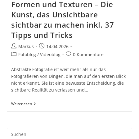
Formen und Texturen – Die
Kunst, das Unsichtbare
sichtbar zu machen inkl. 37
Tipps und Tricks
Beitrags-
Beitrag
Markus
14.04.2026
Autor:
veröffentlicht:
Beitrags-
Beitrags-
Fotoblog / Videoblog
0 Kommentare
Kategorie:
Kommentare:
Abstrakte Fotografie ist weit mehr als nur das
Fotografieren von Dingen, die man auf den ersten Blick
nicht erkennt. Sie ist eine bewusste Entscheidung, die
sichtbare Realität zu verlassen und…
Abstrakte
Weiterlesen
Fotografie:
Muster,
Formen
Und
Texturen
Pre
–
Die