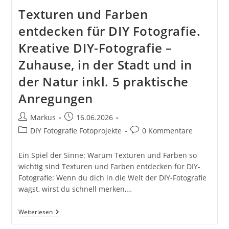
Freizeit,
Texturen und Farben
Hobby
Und
Business
entdecken für DIY Fotografie.
Kreative DIY-Fotografie –
Zuhause, in der Stadt und in
der Natur inkl. 5 praktische
Anregungen
Beitrags-
Beitrag
Markus
16.06.2026
Autor:
veröffentlicht:
Beitrags-
Beitrags-
DIY Fotografie Fotoprojekte
0 Kommentare
Kategorie:
Kommentare:
Ein Spiel der Sinne: Warum Texturen und Farben so
wichtig sind Texturen und Farben entdecken für DIY-
Fotografie: Wenn du dich in die Welt der DIY-Fotografie
wagst, wirst du schnell merken,…
Texturen
Weiterlesen
Und
Farben