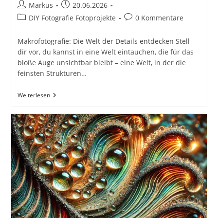
Beitrags-
Beitrag
Markus
20.06.2026
Autor:
veröffentlicht:
Beitrags-
Beitrags-
DIY Fotografie Fotoprojekte
0 Kommentare
Kategorie:
Kommentare:
Makrofotografie: Die Welt der Details entdecken Stell
dir vor, du kannst in eine Welt eintauchen, die für das
bloße Auge unsichtbar bleibt – eine Welt, in der die
feinsten Strukturen…
Makrofotografie:
Weiterlesen
Die
Welt
Der
Details
Für
DIY
Fotografie.
Kreative
DIY-
Fotografie
–
Zuhause,
In
Der
Stadt