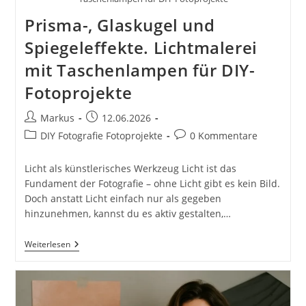
Prisma-, Glaskugel und
Spiegeleffekte. Lichtmalerei
mit Taschenlampen für DIY-
Fotoprojekte
Beitrags-
Beitrag
Markus
12.06.2026
Autor:
veröffentlicht:
Beitrags-
Beitrags-
DIY Fotografie Fotoprojekte
0 Kommentare
Kategorie:
Kommentare:
Licht als künstlerisches Werkzeug Licht ist das
Fundament der Fotografie – ohne Licht gibt es kein Bild.
Doch anstatt Licht einfach nur als gegeben
hinzunehmen, kannst du es aktiv gestalten,…
Prisma-,
Weiterlesen
Glaskugel
Und
Spiegeleffekte.
Lichtmalerei
Mit