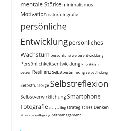
mentale Stärke
minimalismus
Motivation
naturfotografie
s
persönliche
Entwicklung
persönliches
Wachstum
persönliche weiterentwicklung
Persönlichkeitsentwicklung
Prioritäten
Resilienz
Selbstbestimmung
setzen
Selbstfindung
Selbstreflexion
Selbstfürsorge
Smartphone
Selbstverwirklichung
Fotografie
strategisches Denken
storytelling
Zeitmanagement
stressbewältigung