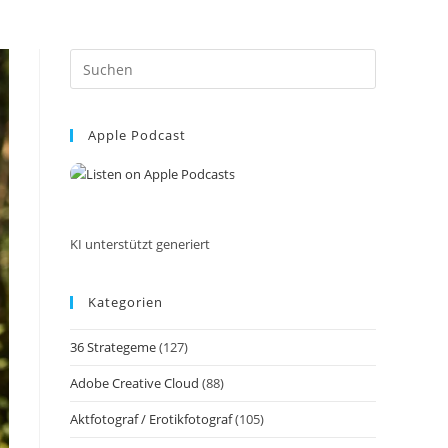
Press
Escape
to
Apple Podcast
close
the
search
panel.
KI unterstützt generiert
Kategorien
36 Strategeme
(127)
Adobe Creative Cloud
(88)
Aktfotograf / Erotikfotograf
(105)