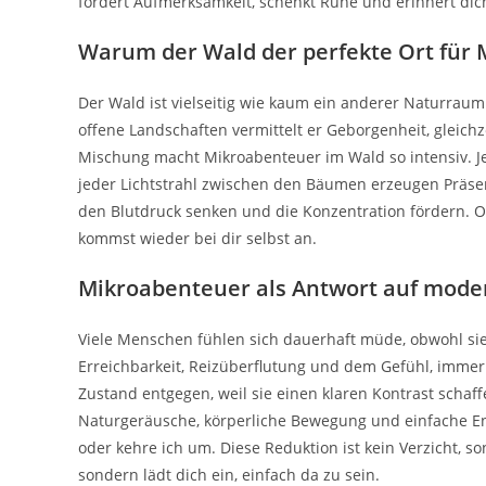
fordert Aufmerksamkeit, schenkt Ruhe und erinnert dich
Warum der Wald der perfekte Ort für 
Der Wald ist vielseitig wie kaum ein anderer Naturraum.
offene Landschaften vermittelt er Geborgenheit, gleichz
Mischung macht Mikroabenteuer im Wald so intensiv. J
jeder Lichtstrahl zwischen den Bäumen erzeugen Präsen
den Blutdruck senken und die Konzentration fördern. O
kommst wieder bei dir selbst an.
Mikroabenteuer als Antwort auf mode
Viele Menschen fühlen sich dauerhaft müde, obwohl si
Erreichbarkeit, Reizüberflutung und dem Gefühl, imme
Zustand entgegen, weil sie einen klaren Kontrast schaff
Naturgeräusche, körperliche Bewegung und einfache En
oder kehre ich um. Diese Reduktion ist kein Verzicht, s
sondern lädt dich ein, einfach da zu sein.