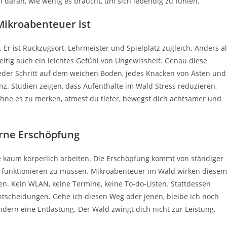
 daran, wie wenig es braucht, um sich lebendig zu fühlen.
Mikroabenteuer ist
 Er ist Rückzugsort, Lehrmeister und Spielplatz zugleich. Anders a
eitig auch ein leichtes Gefühl von Ungewissheit. Genau diese
eder Schritt auf dem weichen Boden, jedes Knacken von Ästen und
z. Studien zeigen, dass Aufenthalte im Wald Stress reduzieren,
hne es zu merken, atmest du tiefer, bewegst dich achtsamer und
rne Erschöpfung
e kaum körperlich arbeiten. Die Erschöpfung kommt von ständiger
r funktionieren zu müssen. Mikroabenteuer im Wald wirken diesem
en. Kein WLAN, keine Termine, keine To-do-Listen. Stattdessen
tscheidungen. Gehe ich diesen Weg oder jenen, bleibe ich noch
ondern eine Entlastung. Der Wald zwingt dich nicht zur Leistung,