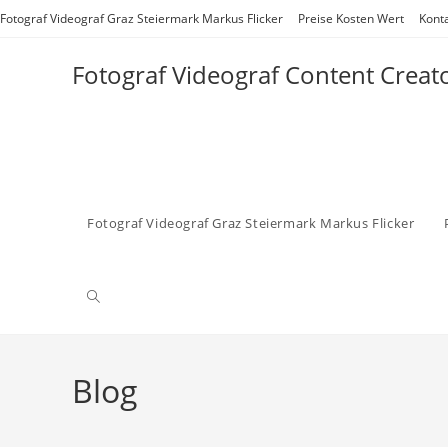
Zum
Fotograf Videograf Graz Steiermark Markus Flicker
Preise Kosten Wert
Kont
Inhalt
springen
Fotograf Videograf Content Creat
Fotograf Videograf Graz Steiermark Markus Flicker
Website-
Suche
Blog
umschalten