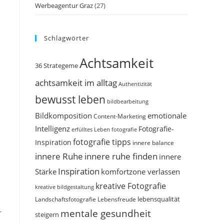
Werbeagentur Graz
(27)
Schlagwörter
Achtsamkeit
36 Strategeme
achtsamkeit im alltag
Authentizität
bewusst leben
bildbearbeitung
Bildkomposition
emotionale
Content-Marketing
Intelligenz
Fotografie-
erfülltes Leben
fotografie
fotografie tipps
Inspiration
innere balance
innere Ruhe
innere ruhe finden
innere
Inspiration
Stärke
komfortzone verlassen
kreative Fotografie
kreative bildgestaltung
Landschaftsfotografie
Lebensfreude
lebensqualität
mentale gesundheit
r
steigern