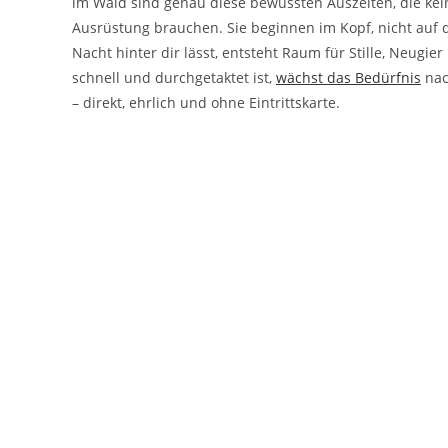
im Wald sind genau diese bewussten Auszeiten, die kei
Ausrüstung brauchen. Sie beginnen im Kopf, nicht auf 
Nacht hinter dir lässt, entsteht Raum für Stille, Neugier 
schnell und durchgetaktet ist,
wächst das Bedürfnis
nac
– direkt, ehrlich und ohne Eintrittskarte.