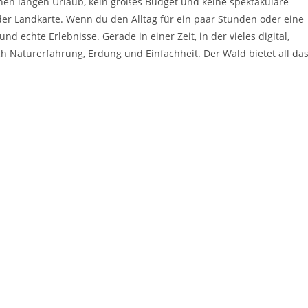
nen langen Urlaub, kein großes Budget und keine spektakuläre
der Landkarte. Wenn du den Alltag für ein paar Stunden oder eine
und echte Erlebnisse. Gerade in einer Zeit, in der vieles digital,
h Naturerfahrung, Erdung und Einfachheit. Der Wald bietet all da