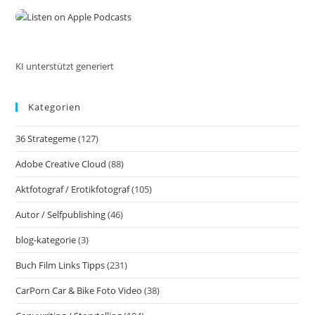
the
sea
pan
KI unterstützt generiert
Kategorien
36 Strategeme
(127)
Adobe Creative Cloud
(88)
Aktfotograf / Erotikfotograf
(105)
Autor / Selfpublishing
(46)
blog-kategorie
(3)
Buch Film Links Tipps
(231)
CarPorn Car & Bike Foto Video
(38)