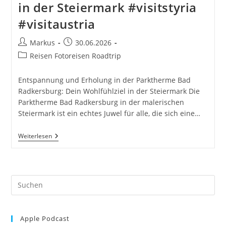
in der Steiermark #visitstyria
#visitaustria
Beitrags-
Beitrag
Markus
30.06.2026
Autor:
veröffentlicht:
Beitrags-
Reisen Fotoreisen Roadtrip
Kategorie:
Entspannung und Erholung in der Parktherme Bad
Radkersburg: Dein Wohlfühlziel in der Steiermark Die
Parktherme Bad Radkersburg in der malerischen
Steiermark ist ein echtes Juwel für alle, die sich eine…
Bad
Weiterlesen
Radkersburg
Parktherme
In
Der
Steiermark
Pre
#visitstyria
#visitaustria
Es
to
Apple Podcast
clo