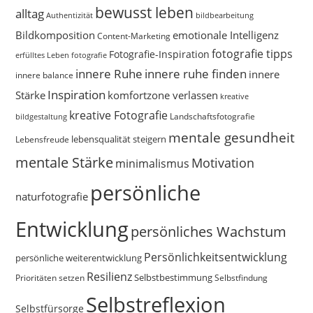
bewusst leben
alltag
bildbearbeitung
Authentizität
Bildkomposition
emotionale Intelligenz
Content-Marketing
fotografie tipps
Fotografie-Inspiration
erfülltes Leben
fotografie
innere Ruhe
innere ruhe finden
innere
innere balance
Inspiration
Stärke
komfortzone verlassen
kreative
kreative Fotografie
Landschaftsfotografie
bildgestaltung
mentale gesundheit
Lebensfreude
lebensqualität steigern
mentale Stärke
Motivation
minimalismus
persönliche
naturfotografie
Entwicklung
persönliches Wachstum
Persönlichkeitsentwicklung
persönliche weiterentwicklung
Resilienz
Selbstbestimmung
Prioritäten setzen
Selbstfindung
Selbstreflexion
Selbstfürsorge