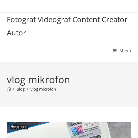
Zum
Inhalt
Fotograf Videograf Content Creator
springen
Autor
Menü
vlog mikrofon
>
Blog
>
vlog mikrofon