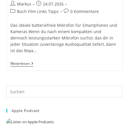
Beitrags-
Beitrag
Markus
24.07.2026
Autor:
veröffentlicht:
Beitrags-
Beitrags-
Buch Film Links Tipps
0 Kommentare
Kategorie:
Kommentare:
Das ideale batteriefreie Mikrofon für Smartphones und
Kameras Wenn du nach einem kompakten und
dennoch leistungsstarken Mikrofon suchst, das dir in
jeder Situation zuverlässige Audioqualität liefert, dann
ist das Boya…
Boya
Weiterlesen
By-
MM1
On-
Camera
Shotgun
Pre
Mikrofon
Für
Es
IPhone,
to
Android
Smartphones,
Apple Podcast
clo
DSLR-
the
Kameras,
Camcorder
sea
–