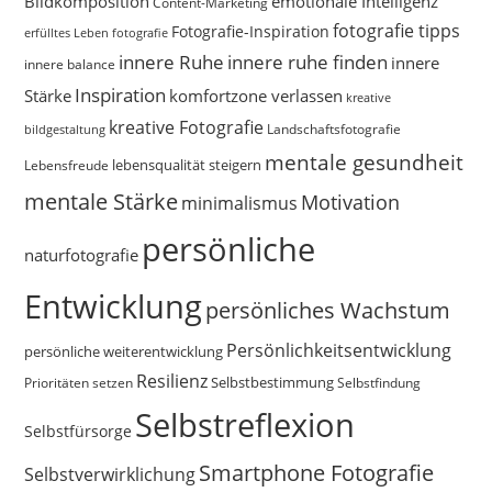
Bildkomposition
emotionale Intelligenz
Content-Marketing
fotografie tipps
Fotografie-Inspiration
erfülltes Leben
fotografie
innere Ruhe
innere ruhe finden
innere
innere balance
Inspiration
Stärke
komfortzone verlassen
kreative
kreative Fotografie
Landschaftsfotografie
bildgestaltung
mentale gesundheit
Lebensfreude
lebensqualität steigern
mentale Stärke
Motivation
minimalismus
persönliche
naturfotografie
Entwicklung
persönliches Wachstum
Persönlichkeitsentwicklung
persönliche weiterentwicklung
Resilienz
Selbstbestimmung
Prioritäten setzen
Selbstfindung
Selbstreflexion
Selbstfürsorge
Smartphone Fotografie
Selbstverwirklichung