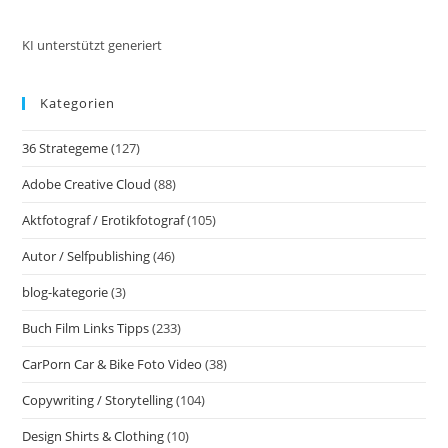
pan
Batteriefreies
Kamera-
Mikrofon,
KI unterstützt generiert
Vlog-
Videomikrofon
Universal
Kategorien
Cardioid
Microphone
Deutsch
36 Strategeme
(127)
German
Mikrofon
Adobe Creative Cloud
(88)
Aktfotograf / Erotikfotograf
(105)
Autor / Selfpublishing
(46)
blog-kategorie
(3)
Buch Film Links Tipps
(233)
CarPorn Car & Bike Foto Video
(38)
Copywriting / Storytelling
(104)
Design Shirts & Clothing
(10)