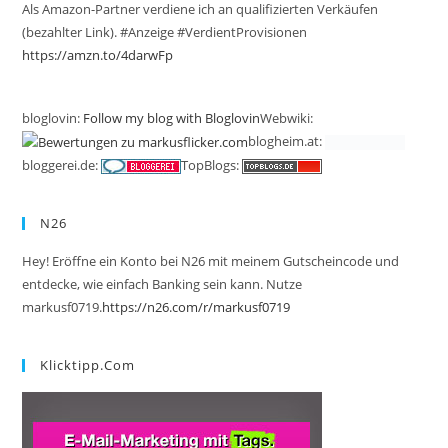
Als Amazon-Partner verdiene ich an qualifizierten Verkäufen
(bezahlter Link). #Anzeige #VerdientProvisionen
https://amzn.to/4darwFp
bloglovin:
Follow my blog with Bloglovin
Webwiki:
blogheim.at:
bloggerei.de:
TopBlogs:
N26
Hey! Eröffne ein Konto bei N26 mit meinem Gutscheincode und
entdecke, wie einfach Banking sein kann. Nutze
markusf0719.
https://n26.com/r/markusf0719
Klicktipp.com