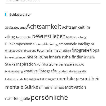
Schlagwörter
Achtsamkeit
achtsamkeit im
36 Strategeme
bewusst leben
alltag
bildbearbeitung
Authentizität
Bildkomposition
emotionale Intelligenz
Content-Marketing
fotografie tipps
Fotografie-Inspiration
erfülltes Leben
fotografie
innere Ruhe
innere ruhe finden
innere
innere balance
Inspiration
Stärke
komfortzone verlassen
kreative
kreative Fotografie
Landschaftsfotografie
bildgestaltung
mentale gesundheit
Lebensfreude
lebensqualität steigern
mentale Stärke
Motivation
minimalismus
persönliche
naturfotografie