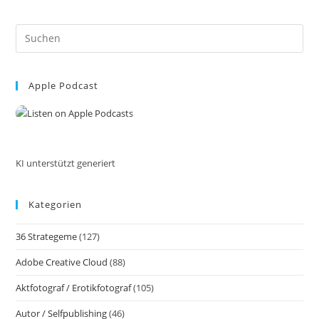
Zur
Lokalen
Wirtschaft:
Pre
Unterstützung
Kleiner
Es
Betriebe.
to
Müllvermeidung
Und
Apple Podcast
clo
Naturerhalt
the
sea
pan
KI unterstützt generiert
Kategorien
36 Strategeme
(127)
Adobe Creative Cloud
(88)
Aktfotograf / Erotikfotograf
(105)
Autor / Selfpublishing
(46)