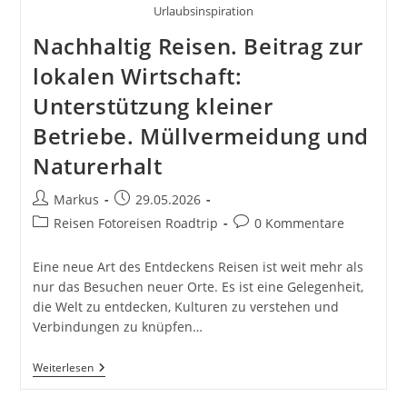
Urlaubsinspiration
Nachhaltig Reisen. Beitrag zur
lokalen Wirtschaft:
Unterstützung kleiner
Betriebe. Müllvermeidung und
Naturerhalt
Beitrags-
Beitrag
Markus
29.05.2026
Autor:
veröffentlicht:
Beitrags-
Beitrags-
Reisen Fotoreisen Roadtrip
0 Kommentare
Kategorie:
Kommentare:
Eine neue Art des Entdeckens Reisen ist weit mehr als
nur das Besuchen neuer Orte. Es ist eine Gelegenheit,
die Welt zu entdecken, Kulturen zu verstehen und
Verbindungen zu knüpfen…
Nachhaltig
Weiterlesen
Reisen.
Beitrag