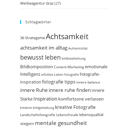
Werbeagentur Graz
(27)
Schlagwörter
Achtsamkeit
36 Strategeme
achtsamkeit im alltag
Authentizität
bewusst leben
bildbearbeitung
Bildkomposition
emotionale
Content-Marketing
Intelligenz
Fotografie-
erfülltes Leben
fotografie
fotografie tipps
Inspiration
innere balance
innere Ruhe
innere ruhe finden
innere
Inspiration
Stärke
komfortzone verlassen
kreative Fotografie
kreative bildgestaltung
Landschaftsfotografie
Lebensfreude
lebensqualität
mentale gesundheit
steigern