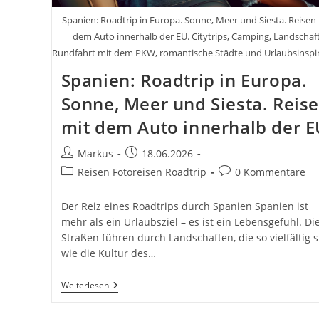
Spanien: Roadtrip in Europa. Sonne, Meer und Siesta. Reisen
dem Auto innerhalb der EU. Citytrips, Camping, Landschaft
Rundfahrt mit dem PKW, romantische Städte und Urlaubsinspi
Spanien: Roadtrip in Europa.
Sonne, Meer und Siesta. Reis
mit dem Auto innerhalb der E
Beitrags-
Beitrag
Markus
18.06.2026
Autor:
veröffentlicht:
Beitrags-
Beitrags-
Reisen Fotoreisen Roadtrip
0 Kommentare
Kategorie:
Kommentare:
Der Reiz eines Roadtrips durch Spanien Spanien ist
mehr als ein Urlaubsziel – es ist ein Lebensgefühl. Di
Straßen führen durch Landschaften, die so vielfältig 
wie die Kultur des…
Spanien:
Weiterlesen
Roadtrip
In