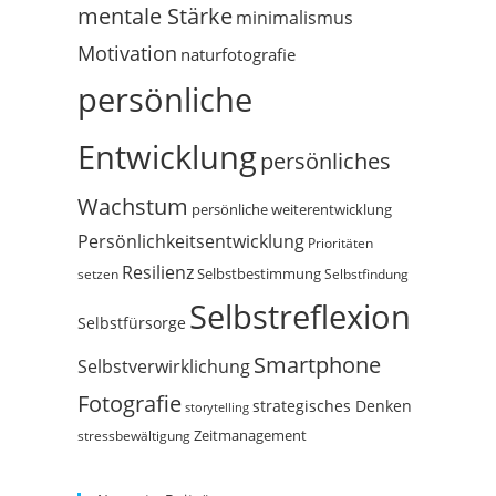
mentale Stärke
minimalismus
Motivation
naturfotografie
persönliche
Entwicklung
persönliches
Wachstum
persönliche weiterentwicklung
Persönlichkeitsentwicklung
Prioritäten
Resilienz
Selbstbestimmung
setzen
Selbstfindung
Selbstreflexion
Selbstfürsorge
Smartphone
Selbstverwirklichung
Fotografie
strategisches Denken
storytelling
Zeitmanagement
stressbewältigung