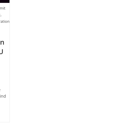
 mit
,
ration
en
U
e
sind