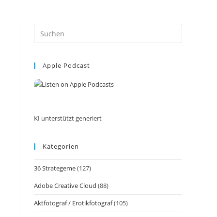
Press
Escape
to
Apple Podcast
close
the
search
panel.
KI unterstützt generiert
Kategorien
36 Strategeme
(127)
Adobe Creative Cloud
(88)
Aktfotograf / Erotikfotograf
(105)