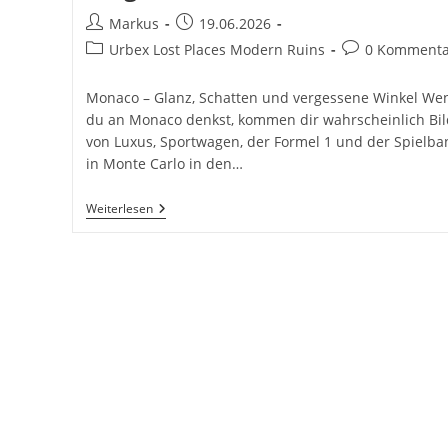
Beitrags-
Beitrag
Markus
19.06.2026
Autor:
veröffentlicht:
Beitrags-
Beitrags-
Urbex Lost Places Modern Ruins
0 Kommenta
Kategorie:
Kommentare:
Monaco – Glanz, Schatten und vergessene Winkel We
du an Monaco denkst, kommen dir wahrscheinlich Bil
von Luxus, Sportwagen, der Formel 1 und der Spielba
in Monte Carlo in den…
Monaco
Weiterlesen
–
Glanz,
Schatten
Und
Vergessene
Winkel
Inkl.
8
Orte