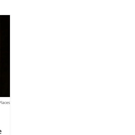
Places
e