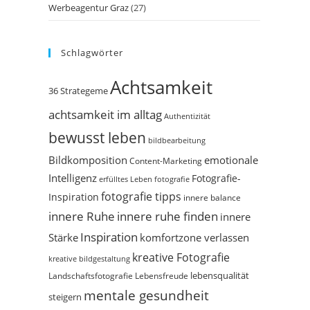
Werbeagentur Graz
(27)
Schlagwörter
Achtsamkeit
36 Strategeme
achtsamkeit im alltag
Authentizität
bewusst leben
bildbearbeitung
Bildkomposition
emotionale
Content-Marketing
Intelligenz
Fotografie-
erfülltes Leben
fotografie
fotografie tipps
Inspiration
innere balance
innere Ruhe
innere ruhe finden
innere
Inspiration
Stärke
komfortzone verlassen
kreative Fotografie
kreative bildgestaltung
Landschaftsfotografie
Lebensfreude
lebensqualität
mentale gesundheit
steigern