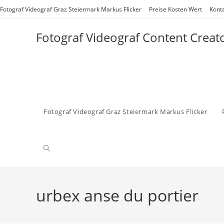
Zum
Fotograf Videograf Graz Steiermark Markus Flicker
Preise Kosten Wert
Kont
Inhalt
springen
Fotograf Videograf Content Creat
Fotograf Videograf Graz Steiermark Markus Flicker
Website-
Suche
urbex anse du portier
umschalten