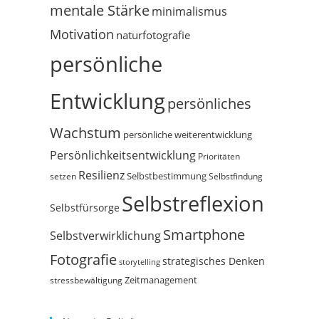
mentale Stärke
minimalismus
Motivation
naturfotografie
persönliche
Entwicklung
persönliches
Wachstum
persönliche weiterentwicklung
Persönlichkeitsentwicklung
Prioritäten
Resilienz
Selbstbestimmung
setzen
Selbstfindung
Selbstreflexion
Selbstfürsorge
Smartphone
Selbstverwirklichung
Fotografie
strategisches Denken
storytelling
Zeitmanagement
stressbewältigung