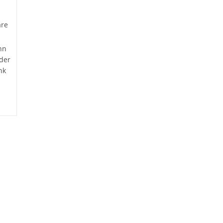
re
nn
der
nk