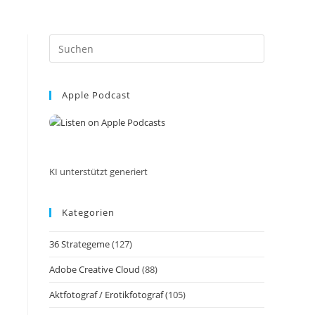
Press
Escape
to
Apple Podcast
close
the
search
panel.
KI unterstützt generiert
Kategorien
36 Strategeme
(127)
Adobe Creative Cloud
(88)
Aktfotograf / Erotikfotograf
(105)