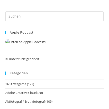
E-
Mail
Adresse
Für
Pre
Deinen
Professionellen
Es
Auftritt
to
Im
Internet.
Apple Podcast
clo
Wie
the
Werde
Ich
sea
Im
pan
Internet
Sichtbar?!
KI unterstützt generiert
Kategorien
36 Strategeme
(127)
Adobe Creative Cloud
(88)
Aktfotograf / Erotikfotograf
(105)