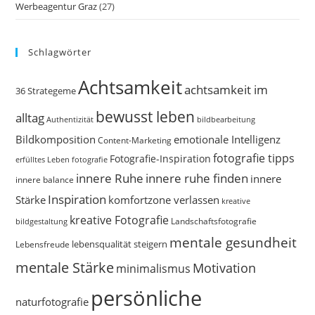
Werbeagentur Graz
(27)
Schlagwörter
Achtsamkeit
achtsamkeit im
36 Strategeme
bewusst leben
alltag
bildbearbeitung
Authentizität
Bildkomposition
emotionale Intelligenz
Content-Marketing
fotografie tipps
Fotografie-Inspiration
erfülltes Leben
fotografie
innere Ruhe
innere ruhe finden
innere
innere balance
Inspiration
Stärke
komfortzone verlassen
kreative
kreative Fotografie
Landschaftsfotografie
bildgestaltung
mentale gesundheit
Lebensfreude
lebensqualität steigern
mentale Stärke
Motivation
minimalismus
persönliche
naturfotografie