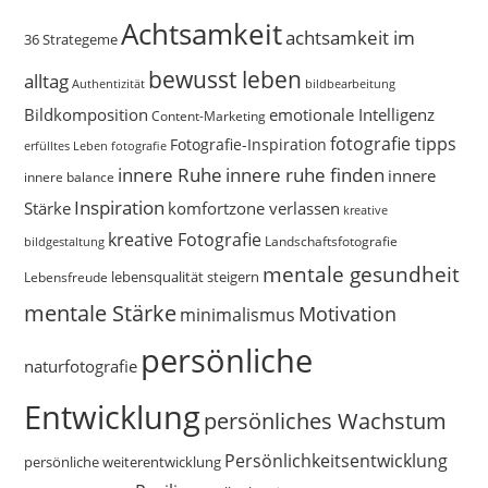
Achtsamkeit
achtsamkeit im
36 Strategeme
bewusst leben
alltag
bildbearbeitung
Authentizität
Bildkomposition
emotionale Intelligenz
Content-Marketing
fotografie tipps
Fotografie-Inspiration
erfülltes Leben
fotografie
innere Ruhe
innere ruhe finden
innere
innere balance
Inspiration
Stärke
komfortzone verlassen
kreative
kreative Fotografie
Landschaftsfotografie
bildgestaltung
mentale gesundheit
Lebensfreude
lebensqualität steigern
mentale Stärke
Motivation
minimalismus
persönliche
naturfotografie
Entwicklung
persönliches Wachstum
Persönlichkeitsentwicklung
persönliche weiterentwicklung