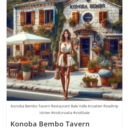
Konoba Bembo Tavern Restaurant Bale Valle Kroatien Roadtrip
Istrien #visitcroatia #visitbale
Konoba Bembo Tavern