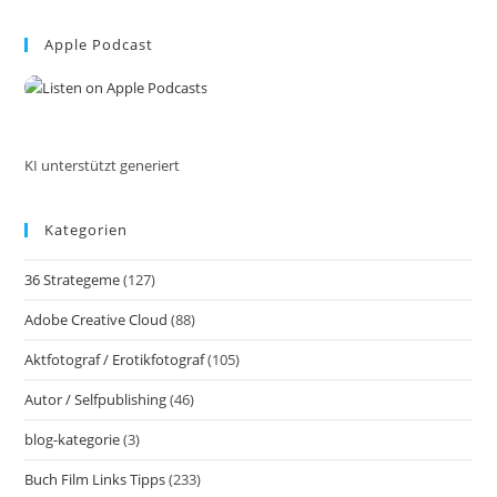
Istrien
to
#visitcroatia
#visitbale
Apple Podcast
clo
the
sea
pan
KI unterstützt generiert
Kategorien
36 Strategeme
(127)
Adobe Creative Cloud
(88)
Aktfotograf / Erotikfotograf
(105)
Autor / Selfpublishing
(46)
blog-kategorie
(3)
Buch Film Links Tipps
(233)