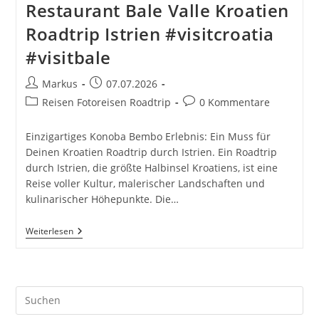
Restaurant Bale Valle Kroatien
Roadtrip Istrien #visitcroatia
#visitbale
Beitrags-
Beitrag
Markus
07.07.2026
Autor:
veröffentlicht:
Beitrags-
Beitrags-
Reisen Fotoreisen Roadtrip
0 Kommentare
Kategorie:
Kommentare:
Einzigartiges Konoba Bembo Erlebnis: Ein Muss für
Deinen Kroatien Roadtrip durch Istrien. Ein Roadtrip
durch Istrien, die größte Halbinsel Kroatiens, ist eine
Reise voller Kultur, malerischer Landschaften und
kulinarischer Höhepunkte. Die…
Konoba
Weiterlesen
Bembo
Tavern
Restaurant
Bale
Valle
Pre
Kroatien
Roadtrip
Es