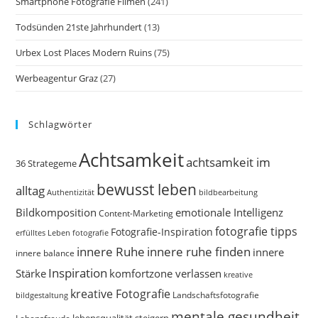
Smartphone Fotografie Filmen
(241)
Todsünden 21ste Jahrhundert
(13)
Urbex Lost Places Modern Ruins
(75)
Werbeagentur Graz
(27)
Schlagwörter
Achtsamkeit
achtsamkeit im
36 Strategeme
bewusst leben
alltag
bildbearbeitung
Authentizität
Bildkomposition
emotionale Intelligenz
Content-Marketing
fotografie tipps
Fotografie-Inspiration
erfülltes Leben
fotografie
innere Ruhe
innere ruhe finden
innere
innere balance
Inspiration
Stärke
komfortzone verlassen
kreative
kreative Fotografie
Landschaftsfotografie
bildgestaltung
mentale gesundheit