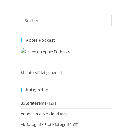
Press
Escape
to
Apple Podcast
close
the
search
panel.
KI unterstützt generiert
Kategorien
36 Strategeme
(127)
Adobe Creative Cloud
(88)
Aktfotograf / Erotikfotograf
(105)