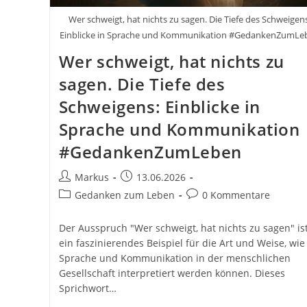
Wer schweigt, hat nichts zu sagen. Die Tiefe des Schweigen
Einblicke in Sprache und Kommunikation #GedankenZumLe
Wer schweigt, hat nichts zu
sagen. Die Tiefe des
Schweigens: Einblicke in
Sprache und Kommunikation
#GedankenZumLeben
Beitrags-
Beitrag
Markus
13.06.2026
Autor:
veröffentlicht:
Beitrags-
Beitrags-
Gedanken zum Leben
0 Kommentare
Kategorie:
Kommentare:
Der Ausspruch "Wer schweigt, hat nichts zu sagen" is
ein faszinierendes Beispiel für die Art und Weise, wie
Sprache und Kommunikation in der menschlichen
Gesellschaft interpretiert werden können. Dieses
Sprichwort…