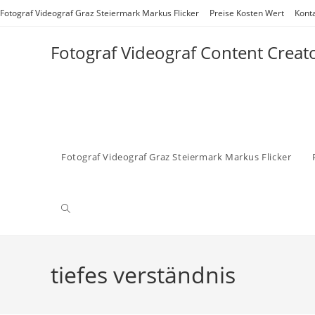
Zum
Fotograf Videograf Graz Steiermark Markus Flicker
Preise Kosten Wert
Kont
Inhalt
springen
Fotograf Videograf Content Creat
Fotograf Videograf Graz Steiermark Markus Flicker
Website-
Suche
tiefes verständnis
umschalten