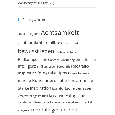
Werbeagentur Graz
(27)
Schlagwörter
Achtsamkeit
36 Strategeme
achtsamkeit im alltag
Authentizität
bewusst leben
bildbearbeitung
Bildkomposition
emotionale
Content-Marketing
Intelligenz
Fotografie-
erfülltes Leben
fotografie
fotografie tipps
Inspiration
innere balance
innere Ruhe
innere ruhe finden
innere
Inspiration
Stärke
komfortzone verlassen
kreative Fotografie
kreative bildgestaltung
Landschaftsfotografie
Lebensfreude
lebensqualität
mentale gesundheit
steigern