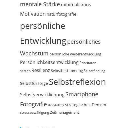
mentale Stärke
minimalismus
Motivation
naturfotografie
persönliche
Entwicklung
persönliches
Wachstum
persönliche weiterentwicklung
Persönlichkeitsentwicklung
Prioritäten
Resilienz
Selbstbestimmung
setzen
Selbstfindung
Selbstreflexion
Selbstfürsorge
Smartphone
Selbstverwirklichung
Fotografie
strategisches Denken
storytelling
Zeitmanagement
stressbewältigung