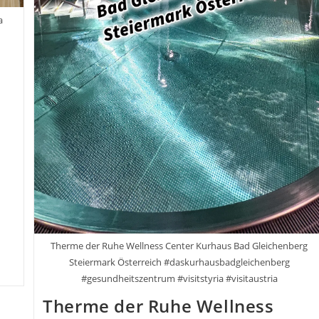
a
Therme der Ruhe Wellness Center Kurhaus Bad Gleichenberg
Steiermark Österreich #daskurhausbadgleichenberg
#gesundheitszentrum #visitstyria #visitaustria
Therme der Ruhe Wellness