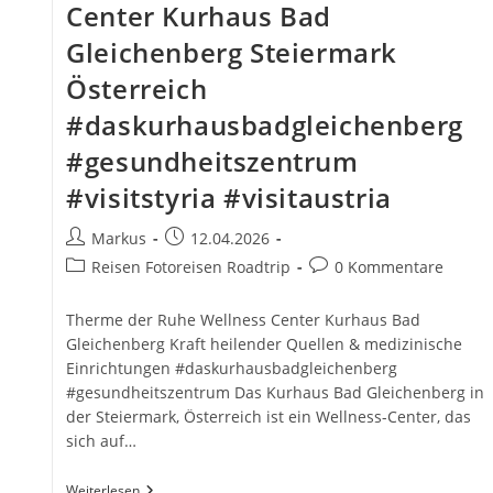
Center Kurhaus Bad
Gleichenberg Steiermark
Österreich
#daskurhausbadgleichenberg
#gesundheitszentrum
#visitstyria #visitaustria
Beitrags-
Beitrag
Markus
12.04.2026
Autor:
veröffentlicht:
Beitrags-
Beitrags-
Reisen Fotoreisen Roadtrip
0 Kommentare
Kategorie:
Kommentare:
Therme der Ruhe Wellness Center Kurhaus Bad
Gleichenberg Kraft heilender Quellen & medizinische
Einrichtungen #daskurhausbadgleichenberg
#gesundheitszentrum Das Kurhaus Bad Gleichenberg in
der Steiermark, Österreich ist ein Wellness-Center, das
sich auf…
Therme
Weiterlesen