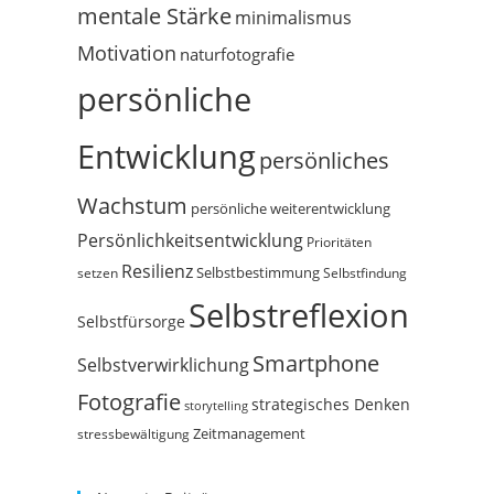
mentale Stärke
minimalismus
Motivation
naturfotografie
persönliche
Entwicklung
persönliches
Wachstum
persönliche weiterentwicklung
Persönlichkeitsentwicklung
Prioritäten
Resilienz
Selbstbestimmung
setzen
Selbstfindung
Selbstreflexion
Selbstfürsorge
Smartphone
Selbstverwirklichung
Fotografie
strategisches Denken
storytelling
Zeitmanagement
stressbewältigung