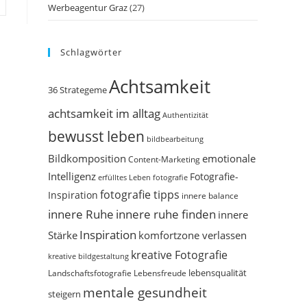
Werbeagentur Graz
(27)
Schlagwörter
Achtsamkeit
36 Strategeme
achtsamkeit im alltag
Authentizität
bewusst leben
bildbearbeitung
Bildkomposition
emotionale
Content-Marketing
Intelligenz
Fotografie-
erfülltes Leben
fotografie
fotografie tipps
Inspiration
innere balance
innere Ruhe
innere ruhe finden
innere
Inspiration
Stärke
komfortzone verlassen
kreative Fotografie
kreative bildgestaltung
Landschaftsfotografie
Lebensfreude
lebensqualität
mentale gesundheit
steigern