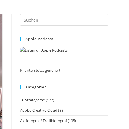
Press
Escape
to
Apple Podcast
close
the
search
panel.
KI unterstützt generiert
Kategorien
36 Strategeme
(127)
Adobe Creative Cloud
(88)
Aktfotograf / Erotikfotograf
(105)