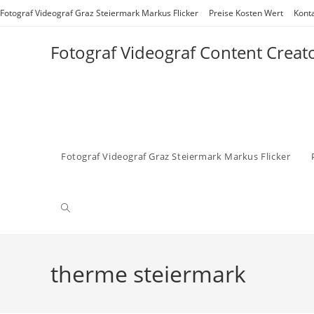
Zum
Fotograf Videograf Graz Steiermark Markus Flicker
Preise Kosten Wert
Kont
Inhalt
springen
Fotograf Videograf Content Creat
Fotograf Videograf Graz Steiermark Markus Flicker
Website-
Suche
therme steiermark
umschalten