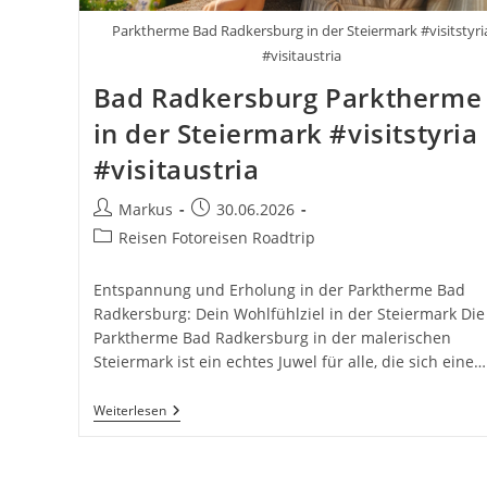
Parktherme Bad Radkersburg in der Steiermark #visitstyri
#visitaustria
Bad Radkersburg Parktherme
in der Steiermark #visitstyria
#visitaustria
Beitrags-
Beitrag
Markus
30.06.2026
Autor:
veröffentlicht:
Beitrags-
Reisen Fotoreisen Roadtrip
Kategorie:
Entspannung und Erholung in der Parktherme Bad
Radkersburg: Dein Wohlfühlziel in der Steiermark Die
Parktherme Bad Radkersburg in der malerischen
Steiermark ist ein echtes Juwel für alle, die sich eine…
Bad
Weiterlesen
Radkersburg
Parktherme
In
Der