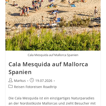
Cala Mesquida auf Mallorca Spanien
Cala Mesquida auf Mallorca
Spanien
Beitrags-
Beitrag
Markus
19.07.2026
Autor:
veröffentlicht:
Beitrags-
Reisen Fotoreisen Roadtrip
Kategorie:
Die Cala Mesquida ist ein einzigartiges Naturparadies
an der Nordostküste Mallorcas und zieht Besucher mit