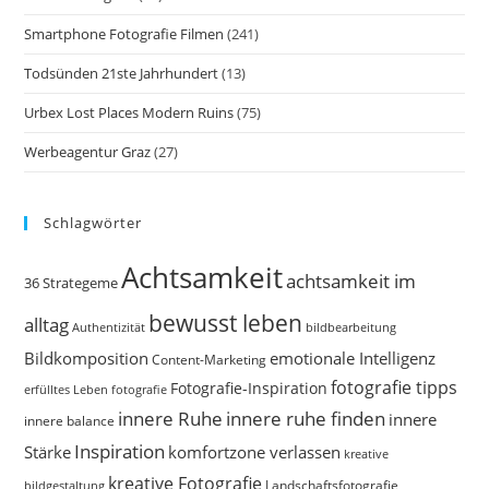
Smartphone Fotografie Filmen
(241)
Todsünden 21ste Jahrhundert
(13)
Urbex Lost Places Modern Ruins
(75)
Werbeagentur Graz
(27)
Schlagwörter
Achtsamkeit
achtsamkeit im
36 Strategeme
bewusst leben
alltag
bildbearbeitung
Authentizität
Bildkomposition
emotionale Intelligenz
Content-Marketing
fotografie tipps
Fotografie-Inspiration
erfülltes Leben
fotografie
innere Ruhe
innere ruhe finden
innere
innere balance
Inspiration
Stärke
komfortzone verlassen
kreative
kreative Fotografie
Landschaftsfotografie
bildgestaltung