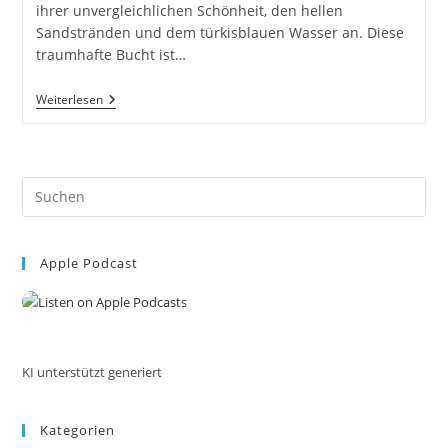
ihrer unvergleichlichen Schönheit, den hellen
Sandstränden und dem türkisblauen Wasser an. Diese
traumhafte Bucht ist…
Cala
Weiterlesen
Mesquida
Auf
Mallorca
Spanien
Pre
Es
to
Apple Podcast
clo
the
sea
pan
KI unterstützt generiert
Kategorien