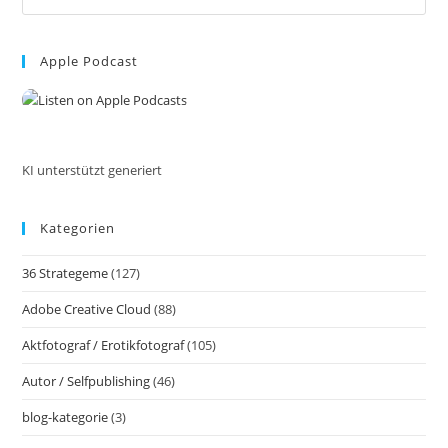
Verlangen
Es
Im
to
Inneren
Inkl.
Apple Podcast
clo
37
the
Tiefgehende
Tipps
sea
Und
pan
Impulse
KI unterstützt generiert
Kategorien
36 Strategeme
(127)
Adobe Creative Cloud
(88)
Aktfotograf / Erotikfotograf
(105)
Autor / Selfpublishing
(46)
blog-kategorie
(3)