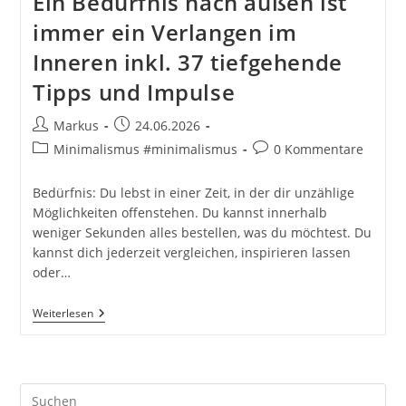
Ein Bedürfnis nach außen ist
immer ein Verlangen im
Inneren inkl. 37 tiefgehende
Tipps und Impulse
Beitrags-
Beitrag
Markus
24.06.2026
Autor:
veröffentlicht:
Beitrags-
Beitrags-
Minimalismus #minimalismus
0 Kommentare
Kategorie:
Kommentare:
Bedürfnis: Du lebst in einer Zeit, in der dir unzählige
Möglichkeiten offenstehen. Du kannst innerhalb
weniger Sekunden alles bestellen, was du möchtest. Du
kannst dich jederzeit vergleichen, inspirieren lassen
oder…
Ein
Weiterlesen
Bedürfnis
Nach
Außen
Ist
Immer
Pre
Ein