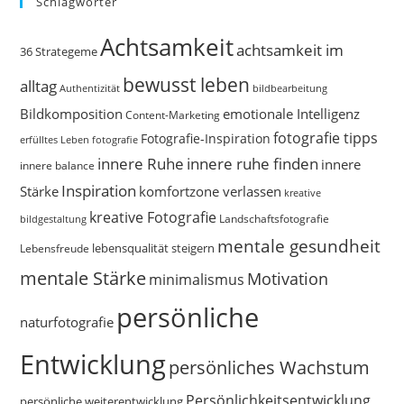
Schlagwörter
Achtsamkeit
achtsamkeit im
36 Strategeme
bewusst leben
alltag
bildbearbeitung
Authentizität
Bildkomposition
emotionale Intelligenz
Content-Marketing
fotografie tipps
Fotografie-Inspiration
erfülltes Leben
fotografie
innere Ruhe
innere ruhe finden
innere
innere balance
Inspiration
Stärke
komfortzone verlassen
kreative
kreative Fotografie
Landschaftsfotografie
bildgestaltung
mentale gesundheit
Lebensfreude
lebensqualität steigern
mentale Stärke
Motivation
minimalismus
persönliche
naturfotografie
Entwicklung
persönliches Wachstum
Persönlichkeitsentwicklung
persönliche weiterentwicklung